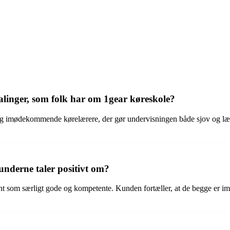
alinger, som folk har om 1gear køreskole?
g imødekommende kørelærere, der gør undervisningen både sjov og lærer
nderne taler positivt om?
ævnt som særligt gode og kompetente. Kunden fortæller, at de begge er 