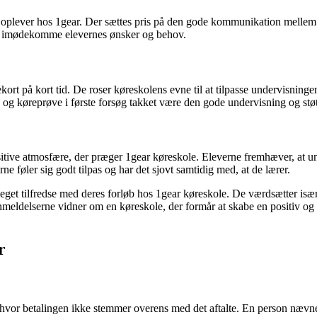
lever hos 1gear. Der sættes pris på den gode kommunikation mellem kør
 at imødekomme elevernes ønsker og behov.
rekort på kort tid. De roser køreskolens evne til at tilpasse undervisnin
- og køreprøve i første forsøg takket være den gode undervisning og støt
 atmosfære, der præger 1gear køreskole. Eleverne fremhæver, at undervi
ne føler sig godt tilpas og har det sjovt samtidig med, at de lærer.
er meget tilfredse med deres forløb hos 1gear køreskole. De værdsætter 
elserne vidner om en køreskole, der formår at skabe en positiv og tryg
r
hvor betalingen ikke stemmer overens med det aftalte. En person nævne