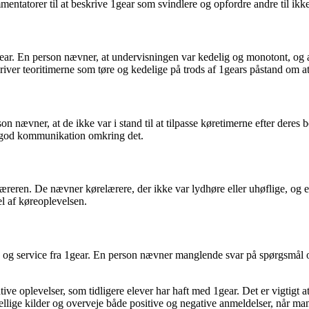
mmentatorer til at beskrive 1gear som svindlere og opfordre andre til ik
. En person nævner, at undervisningen var kedelig og monotont, og at d
skriver teoritimerne som tøre og kedelige på trods af 1gears påstand om
nævner, at de ikke var i stand til at tilpasse køretimerne efter deres b
 god kommunikation omkring det.
reren. De nævner kørelærere, der ikke var lydhøre eller uhøflige, og 
el af køreoplevelsen.
og service fra 1gear. En person nævner manglende svar på spørgsmål og
e oplevelser, som tidligere elever har haft med 1gear. Det er vigtigt 
kellige kilder og overveje både positive og negative anmeldelser, når m