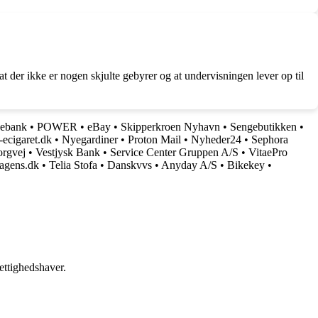
der ikke er nogen skjulte gebyrer og at undervisningen lever op til
kebank
•
POWER
•
eBay
•
Skipperkroen Nyhavn
•
Sengebutikken
•
-ecigaret.dk
•
Nyegardiner
•
Proton Mail
•
Nyheder24
•
Sephora
orgvej
•
Vestjysk Bank
•
Service Center Gruppen A/S
•
VitaePro
agens.dk
•
Telia Stofa
•
Danskvvs
•
Anyday A/S
•
Bikekey
•
ettighedshaver.