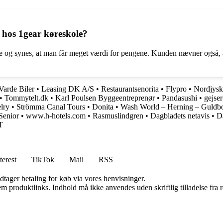
hos 1gear køreskole?
og synes, at man får meget værdi for pengene. Kunden nævner også, at 
Varde Biler
•
Leasing DK A/S
•
Restaurantsenorita
•
Flypro
•
Nordjys
•
Tommytelt.dk
•
Karl Poulsen Byggeentreprenør
•
Pandasushi
•
gejser
lry
•
Strömma Canal Tours
•
Donita
•
Wash World – Herning – Guldb
Senior
•
www.h-hotels.com
•
Rasmuslindgren
•
Dagbladets netavis
•
D
T
terest
TikTok
Mail
RSS
dtager betaling for køb via vores henvisninger.
m produktlinks. Indhold må ikke anvendes uden skriftlig tilladelse fra r