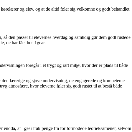
elærer og elev, og at de altid føler sig velkomne og godt behandlet.
gen, så den passer til elevernes hverdag og samtidig gør dem godt rustede
te, de har fået hos 1gear.
sningen foregår i et trygt og rart miljø, hvor der er plads til både
især den lærerige og sjove undervisning, de engagerede og kompetente
 atmosfære, hvor eleverne føler sig godt rustet til at bestå både
r endda, at 1gear trak penge fra for formodede teorieksamener, selvom