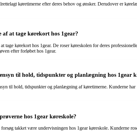
lrettelagt køretimerne efter deres behov og ønsker. Derudover er kørelære
 af at tage kørekort hos 1gear?
lse at tage kørekort hos 1gear. De roser køreskolen for deres professi
røven efter forløbet hos 1gear.
nsyn til hold, tidspunkter og planlægning hos 1gear k
yn til hold, tidspunkter og planlægning af køretimerne. Kunderne har fø
prøverne hos 1gear køreskole?
e forsøg takket være undervisningen hos 1gear køreskole. Kunderne rose