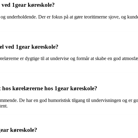
 ved 1gear køreskole?
og underholdende. Der er fokus på at gøre teoritimerne sjove, og kunde
l ved 1gear køreskole?
ørelærerne er dygtige til at undervise og formår at skabe en god atmosf
t hos kørelærerne hos 1gear køreskole?
mende. De har en god humoristisk tilgang til undervisningen og er god
ent.
gear køreskole?