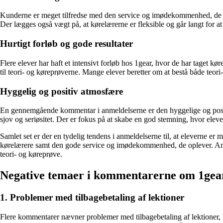
Kunderne er meget tilfredse med den service og imødekommenhed, de op
Der lægges også vægt på, at kørelærerne er fleksible og går langt for
Hurtigt forløb og gode resultater
Flere elever har haft et intensivt forløb hos 1gear, hvor de har taget kø
til teori- og køreprøverne. Mange elever beretter om at bestå både teori
Hyggelig og positiv atmosfære
En gennemgående kommentar i anmeldelserne er den hyggelige og positive
sjov og seriøsitet. Der er fokus på at skabe en god stemning, hvor elever
Samlet set er der en tydelig tendens i anmeldelserne til, at eleverne 
kørelærere samt den gode service og imødekommenhed, de oplever. Anmeld
teori- og køreprøve.
Negative temaer i kommentarerne om 1gea
1. Problemer med tilbagebetaling af lektioner
Flere kommentarer nævner problemer med tilbagebetaling af lektioner, 