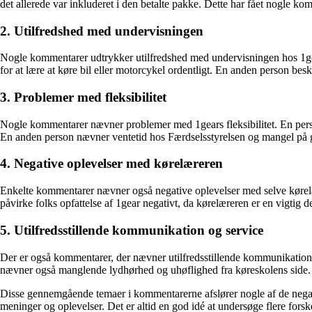
det allerede var inkluderet i den betalte pakke. Dette har fået nogle ko
2. Utilfredshed med undervisningen
Nogle kommentarer udtrykker utilfredshed med undervisningen hos 1gear
for at lære at køre bil eller motorcykel ordentligt. En anden person be
3. Problemer med fleksibilitet
Nogle kommentarer nævner problemer med 1gears fleksibilitet. En person 
En anden person nævner ventetid hos Færdselsstyrelsen og mangel på
4. Negative oplevelser med kørelæreren
Enkelte kommentarer nævner også negative oplevelser med selve kørelæ
påvirke folks opfattelse af 1gear negativt, da kørelæreren er en vigtig d
5. Utilfredsstillende kommunikation og service
Der er også kommentarer, der nævner utilfredsstillende kommunikation 
nævner også manglende lydhørhed og uhøflighed fra køreskolens side.
Disse gennemgående temaer i kommentarerne afslører nogle af de negativ
meninger og oplevelser. Det er altid en god idé at undersøge flere fors