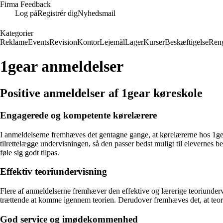
Firma Feedback
Log på
Registrér dig
Nyhedsmail
Kategorier
Reklame
Events
Revision
Kontor
Lejemål
Lager
Kurser
Beskæftigelse
Ren
1gear anmeldelser
Positive anmeldelser af 1gear køreskole
Engagerede og kompetente kørelærere
I anmeldelserne fremhæves det gentagne gange, at kørelærerne hos 1gear
tilrettelægge undervisningen, så den passer bedst muligt til elevernes 
føle sig godt tilpas.
Effektiv teoriundervisning
Flere af anmeldelserne fremhæver den effektive og lærerige teoriundervi
trættende at komme igennem teorien. Derudover fremhæves det, at teoritim
God service og imødekommenhed