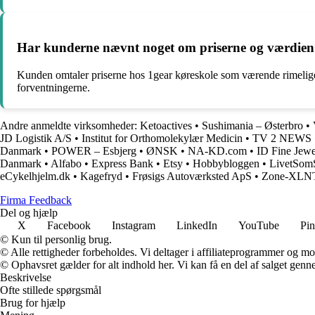
Har kunderne nævnt noget om priserne og værdien 
Kunden omtaler priserne hos 1gear køreskole som værende rimelige 
forventningerne.
Andre anmeldte virksomheder:
Ketoactives
•
Sushimania – Østerbro
•
JD Logistik A/S
•
Institut for Orthomolekylær Medicin
•
TV 2 NEWS
Danmark
•
POWER – Esbjerg
•
ØNSK
•
NA-KD.com
•
ID Fine Jewe
Danmark
•
Alfabo
•
Express Bank
•
Etsy
•
Hobbybloggen
•
LivetSom
eCykelhjelm.dk
•
Kagefryd
•
Frøsigs Autoværksted ApS
•
Zone-XLN
Firma Feedback
Del og hjælp
X
Facebook
Instagram
LinkedIn
YouTube
Pin
© Kun til personlig brug.
© Alle rettigheder forbeholdes. Vi deltager i affiliateprogrammer og mo
© Ophavsret gælder for alt indhold her. Vi kan få en del af salget genne
Beskrivelse
Ofte stillede spørgsmål
Brug for hjælp