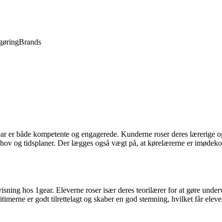
gøring
Brands
 er både kompetente og engagerede. Kunderne roser deres lærerige og sjo
behov og tidsplaner. Der lægges også vægt på, at kørelærerne er imødekom
sning hos 1gear. Eleverne roser især deres teorilærer for at gøre under
erne er godt tilrettelagt og skaber en god stemning, hvilket får elevern