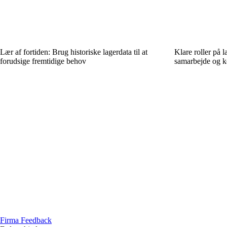
Lær af fortiden: Brug historiske lagerdata til at
Klare roller på l
forudsige fremtidige behov
samarbejde og k
Firma Feedback