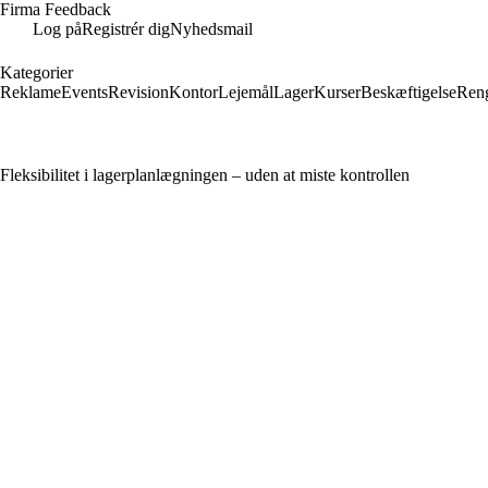
Firma Feedback
Log på
Registrér dig
Nyhedsmail
Kategorier
Reklame
Events
Revision
Kontor
Lejemål
Lager
Kurser
Beskæftigelse
Ren
Fleksibilitet i lagerplanlægningen – uden at miste kontrollen