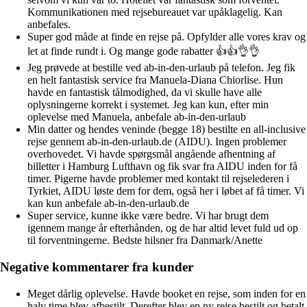
Kommunikationen med rejsebureauet var upåklagelig. Kan
anbefales.
Super god måde at finde en rejse på. Opfylder alle vores krav og
let at finde rundt i. Og mange gode rabatter 👍👍👌👌
Jeg prøvede at bestille ved ab-in-den-urlaub på telefon. Jeg fik
en helt fantastisk service fra Manuela-Diana Chiorlise. Hun
havde en fantastisk tålmodighed, da vi skulle have alle
oplysningerne korrekt i systemet. Jeg kan kun, efter min
oplevelse med Manuela, anbefale ab-in-den-urlaub
Min datter og hendes veninde (begge 18) bestilte en all-inclusive
rejse gennem ab-in-den-urlaub.de (AIDU). Ingen problemer
overhovedet. Vi havde spørgsmål angående afhentning af
billetter i Hamburg Lufthavn og fik svar fra AIDU inden for få
timer. Pigerne havde problemer med kontakt til rejselederen i
Tyrkiet, AIDU løste dem for dem, også her i løbet af få timer. Vi
kan kun anbefale ab-in-den-urlaub.de
Super service, kunne ikke være bedre. Vi har brugt dem
igennem mange år efterhånden, og de har altid levet fuld ud op
til forventningerne. Bedste hilsner fra Danmark/Anette
Negative kommentarer fra kunder
Meget dårlig oplevelse. Havde booket en rejse, som inden for en
halv time blev afbestilt. Derefter blev en ny rejse bestilt og betalt.