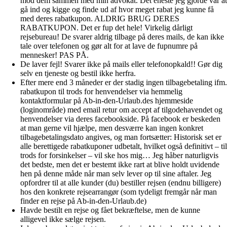
mod dem sammen med min advokat. Det eneste jeg gjorde var at
gå ind og kigge og finde ud af hvor meget rabat jeg kunne få
med deres rabatkupon. ALDRIG BRUG DERES
RABATKUPON. Det er fup det hele! Virkelig dårligt
rejsebureau! De svarer aldrig tilbage på deres mails, de kan ikke
tale over telefonen og gør alt for at lave de fupnumre på
mennesker! PAS PÅ.
De laver fejl! Svarer ikke på mails eller telefonopkald!! Gør dig
selv en tjeneste og bestil ikke herfra.
Efter mere end 3 måneder er der stadig ingen tilbagebetaling ifm.
rabatkupon til trods for henvendelser via hemmelig
kontaktformular på Ab-in-den-Urlaub.des hjemmeside
(loginområde) med email retur om accept af tilgodehavendet og
henvendelser via deres facebookside. På facebook er beskeden
at man gerne vil hjælpe, men desværre kan ingen konkret
tilbagebetalingsdato angives, og man fortsætter: Historisk set er
alle berettigede rabatkuponer udbetalt, hvilket også definitivt – til
trods for forsinkelser – vil ske hos mig… Jeg håber naturligvis
det bedste, men det er bestemt ikke rart at blive holdt uvidende
hen på denne måde når man selv lever op til sine aftaler. Jeg
opfordrer til at alle kunder (du) bestiller rejsen (endnu billigere)
hos den konkrete rejsearrangør (som tydeligt fremgår når man
finder en rejse på Ab-in-den-Urlaub.de)
Havde bestilt en rejse og fået bekræftelse, men de kunne
alligevel ikke sælge rejsen.