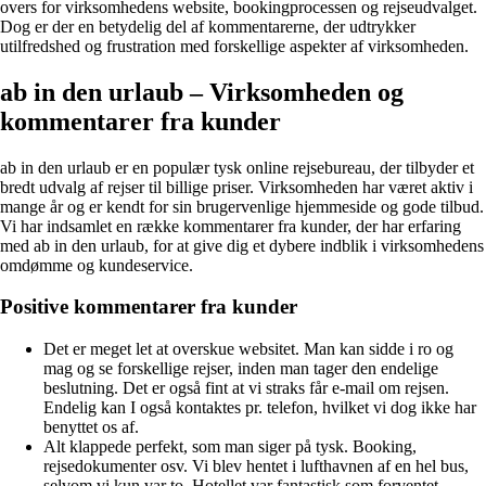
overs for virksomhedens website, bookingprocessen og rejseudvalget.
Dog er der en betydelig del af kommentarerne, der udtrykker
utilfredshed og frustration med forskellige aspekter af virksomheden.
ab in den urlaub – Virksomheden og
kommentarer fra kunder
ab in den urlaub er en populær tysk online rejsebureau, der tilbyder et
bredt udvalg af rejser til billige priser. Virksomheden har været aktiv i
mange år og er kendt for sin brugervenlige hjemmeside og gode tilbud.
Vi har indsamlet en række kommentarer fra kunder, der har erfaring
med ab in den urlaub, for at give dig et dybere indblik i virksomhedens
omdømme og kundeservice.
Positive kommentarer fra kunder
Det er meget let at overskue websitet. Man kan sidde i ro og
mag og se forskellige rejser, inden man tager den endelige
beslutning. Det er også fint at vi straks får e-mail om rejsen.
Endelig kan I også kontaktes pr. telefon, hvilket vi dog ikke har
benyttet os af.
Alt klappede perfekt, som man siger på tysk. Booking,
rejsedokumenter osv. Vi blev hentet i lufthavnen af en hel bus,
selvom vi kun var to. Hotellet var fantastisk som forventet.