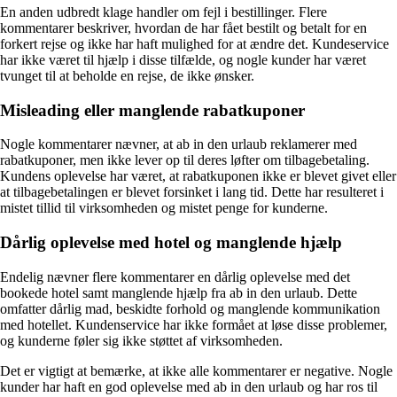
En anden udbredt klage handler om fejl i bestillinger. Flere
kommentarer beskriver, hvordan de har fået bestilt og betalt for en
forkert rejse og ikke har haft mulighed for at ændre det. Kundeservice
har ikke været til hjælp i disse tilfælde, og nogle kunder har været
tvunget til at beholde en rejse, de ikke ønsker.
Misleading eller manglende rabatkuponer
Nogle kommentarer nævner, at ab in den urlaub reklamerer med
rabatkuponer, men ikke lever op til deres løfter om tilbagebetaling.
Kundens oplevelse har været, at rabatkuponen ikke er blevet givet eller
at tilbagebetalingen er blevet forsinket i lang tid. Dette har resulteret i
mistet tillid til virksomheden og mistet penge for kunderne.
Dårlig oplevelse med hotel og manglende hjælp
Endelig nævner flere kommentarer en dårlig oplevelse med det
bookede hotel samt manglende hjælp fra ab in den urlaub. Dette
omfatter dårlig mad, beskidte forhold og manglende kommunikation
med hotellet. Kundenservice har ikke formået at løse disse problemer,
og kunderne føler sig ikke støttet af virksomheden.
Det er vigtigt at bemærke, at ikke alle kommentarer er negative. Nogle
kunder har haft en god oplevelse med ab in den urlaub og har ros til