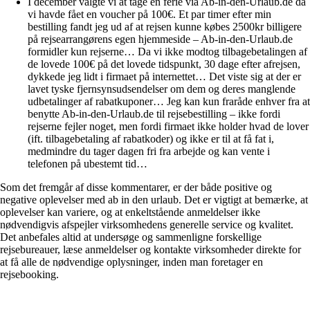
I december valgte vi at tage en ferie via Ab-in-den-Urlaub.de da
vi havde fået en voucher på 100€. Et par timer efter min
bestilling fandt jeg ud af at rejsen kunne købes 2500kr billigere
på rejsearrangørens egen hjemmeside – Ab-in-den-Urlaub.de
formidler kun rejserne… Da vi ikke modtog tilbagebetalingen af
de lovede 100€ på det lovede tidspunkt, 30 dage efter afrejsen,
dykkede jeg lidt i firmaet på internettet… Det viste sig at der er
lavet tyske fjernsynsudsendelser om dem og deres manglende
udbetalinger af rabatkuponer… Jeg kan kun fraråde enhver fra at
benytte Ab-in-den-Urlaub.de til rejsebestilling – ikke fordi
rejserne fejler noget, men fordi firmaet ikke holder hvad de lover
(ift. tilbagebetaling af rabatkoder) og ikke er til at få fat i,
medmindre du tager dagen fri fra arbejde og kan vente i
telefonen på ubestemt tid…
Som det fremgår af disse kommentarer, er der både positive og
negative oplevelser med ab in den urlaub. Det er vigtigt at bemærke, at
oplevelser kan variere, og at enkeltstående anmeldelser ikke
nødvendigvis afspejler virksomhedens generelle service og kvalitet.
Det anbefales altid at undersøge og sammenligne forskellige
rejsebureauer, læse anmeldelser og kontakte virksomheder direkte for
at få alle de nødvendige oplysninger, inden man foretager en
rejsebooking.