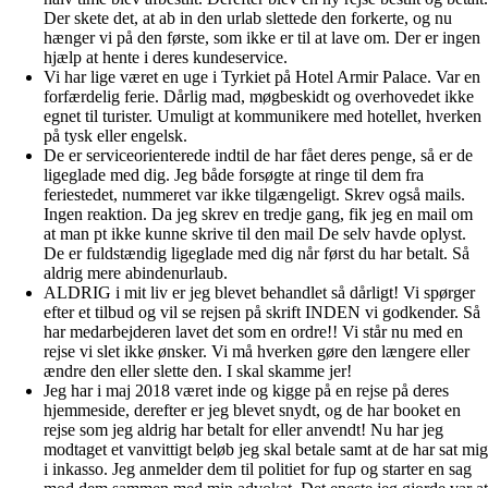
Der skete det, at ab in den urlab slettede den forkerte, og nu
hænger vi på den første, som ikke er til at lave om. Der er ingen
hjælp at hente i deres kundeservice.
Vi har lige været en uge i Tyrkiet på Hotel Armir Palace. Var en
forfærdelig ferie. Dårlig mad, møgbeskidt og overhovedet ikke
egnet til turister. Umuligt at kommunikere med hotellet, hverken
på tysk eller engelsk.
De er serviceorienterede indtil de har fået deres penge, så er de
ligeglade med dig. Jeg både forsøgte at ringe til dem fra
feriestedet, nummeret var ikke tilgængeligt. Skrev også mails.
Ingen reaktion. Da jeg skrev en tredje gang, fik jeg en mail om
at man pt ikke kunne skrive til den mail De selv havde oplyst.
De er fuldstændig ligeglade med dig når først du har betalt. Så
aldrig mere abindenurlaub.
ALDRIG i mit liv er jeg blevet behandlet så dårligt! Vi spørger
efter et tilbud og vil se rejsen på skrift INDEN vi godkender. Så
har medarbejderen lavet det som en ordre!! Vi står nu med en
rejse vi slet ikke ønsker. Vi må hverken gøre den længere eller
ændre den eller slette den. I skal skamme jer!
Jeg har i maj 2018 været inde og kigge på en rejse på deres
hjemmeside, derefter er jeg blevet snydt, og de har booket en
rejse som jeg aldrig har betalt for eller anvendt! Nu har jeg
modtaget et vanvittigt beløb jeg skal betale samt at de har sat mig
i inkasso. Jeg anmelder dem til politiet for fup og starter en sag