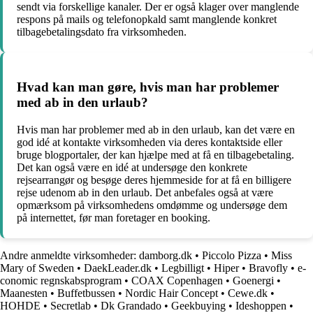
sendt via forskellige kanaler. Der er også klager over manglende
respons på mails og telefonopkald samt manglende konkret
tilbagebetalingsdato fra virksomheden.
Hvad kan man gøre, hvis man har problemer
med ab in den urlaub?
Hvis man har problemer med ab in den urlaub, kan det være en
god idé at kontakte virksomheden via deres kontaktside eller
bruge blogportaler, der kan hjælpe med at få en tilbagebetaling.
Det kan også være en idé at undersøge den konkrete
rejsearrangør og besøge deres hjemmeside for at få en billigere
rejse udenom ab in den urlaub. Det anbefales også at være
opmærksom på virksomhedens omdømme og undersøge dem
på internettet, før man foretager en booking.
Andre anmeldte virksomheder:
damborg.dk
•
Piccolo Pizza
•
Miss
Mary of Sweden
•
DaekLeader.dk
•
Legbilligt
•
Hiper
•
Bravofly
•
e-
conomic regnskabsprogram
•
COAX Copenhagen
•
Goenergi
•
Maanesten
•
Buffetbussen
•
Nordic Hair Concept
•
Cewe.dk
•
HOHDE
•
Secretlab
•
Dk Grandado
•
Geekbuying
•
Ideshoppen
•