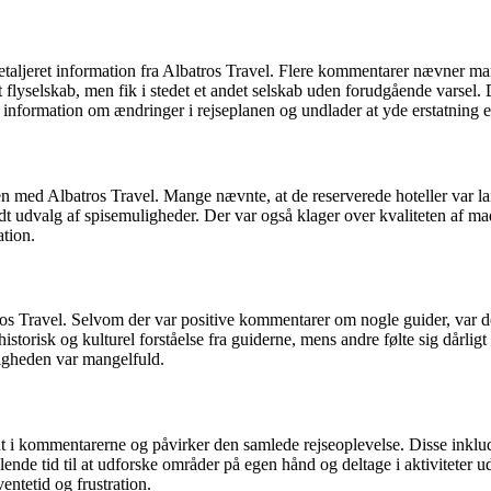
taljeret information fra Albatros Travel. Flere kommentarer nævner ma
flyselskab, men fik i stedet et andet selskab uden forudgående varsel. D
information om ændringer i rejseplanen og undlader at yde erstatning el
ed Albatros Travel. Mange nævnte, at de reserverede hoteller var langt 
edt udvalg af spisemuligheder. Der var også klager over kvaliteten af ​
ation.
os Travel. Selvom der var positive kommentarer om nogle guider, var 
istorisk og kulturel forståelse fra guiderne, mens andre følte sig dårli
igheden var mangelfuld.
t i kommentarerne og påvirker den samlede rejseoplevelse. Disse inkluder
glende tid til at udforske områder på egen hånd og deltage i aktivitete
entetid og frustration.