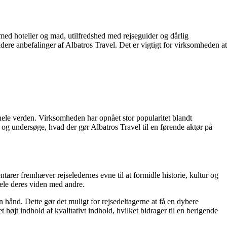
ed hoteller og mad, utilfredshed med rejseguider og dårlig
ere anbefalinger af Albatros Travel. Det er vigtigt for virksomheden at
er hele verden. Virksomheden har opnået stor popularitet blandt
r og undersøge, hvad der gør Albatros Travel til en førende aktør på
arer fremhæver rejseledernes evne til at formidle historie, kultur og
dele deres viden med andre.
n hånd. Dette gør det muligt for rejsedeltagerne at få en dybere
øjt indhold af kvalitativt indhold, hvilket bidrager til en berigende