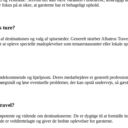
fokus på at sikre, at gæsterne har et behageligt ophold.
s ture?
f destinationen og valg af spisesteder. Generelt stræber Albatros Travel
at opleve specielle madoplevelser som temarestauranter eller lokale spec
imødekommende og hjælpsom. Deres medarbejdere er generelt professionel
spørgsmål og løse eventuelle problemer, der kan opstå undervejs, så gæst
Travel?
mpetente og vidende om destinationerne. De er dygtige til at formidle 
de er veltilrettelagte og giver de bedste oplevelser for gæsterne.