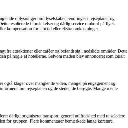
nglende oplysninger om flyselskaber, ændringer i rejseplaner og
ette resulterede i forsinkelser og dårlig service ombord på flyet.
ler kompensation for tabt tid eller ekstra omkostninger.
fra attraktioner eller caféer og befandt sig i nedslidte områder. Dette
​maden på nogle af hotellerne. Selvom maden blev annonceret som lokalt
der også klager over manglende viden, mangel på engagement og
gt informeret om rejseplanen og de steder, de besøgte. Mange mente
er dårligt organiseret transport, generel utilfredshed med rejseledere
r uden for gruppen. Flere kommentarer bemærkede lange køreture,