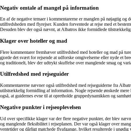
Negativ omtale af mangel på information
En af de negative temaer i kommentarerne er manglen på nøjagtig og de
utilfredsheden med flyrejser. Kunden forventede at rejse med et bestemt 
Desuden blev der også nævnt, at Albatros ikke formidlede tilstrækkelig 
Klager over hoteller og mad
Flere kommentarer fremhæver utilfredshed med hoteller og mad på turen m
gjorde det svært for rejsende at udforske omgivelserne eller nyde et br
og traditionelt, blev der udtrykt skuffelse over manglende smag og vari
Utilfredshed med rejseguider
Kommentarerne nævner også utilfredshed med rejseguiderne fra Albatr
utilstrækkelig formidling af information. Nogle rejsende ønskede mere h
også, at guidernes evne til at opretholde gruppedynamikken og samhør
Negative punkter i rejseoplevelsen
Ud over specifikke klager var der flere negative punkter, der blev nævn
og manglende fleksibilitet i rejseplanen. Der var også klager over man
ventetider og dårligt matchede flyafgange, hvilket resulterede i unødig v