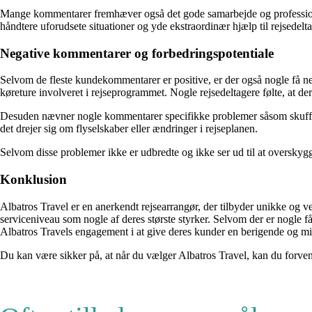
Mange kommentarer fremhæver også det gode samarbejde og professionell
håndtere uforudsete situationer og yde ekstraordinær hjælp til rejsedelt
Negative kommentarer og forbedringspotentiale
Selvom de fleste kundekommentarer er positive, er der også nogle få ne
køreture involveret i rejseprogrammet. Nogle rejsedeltagere følte, at der
Desuden nævner nogle kommentarer specifikke problemer såsom skuffend
det drejer sig om flyselskaber eller ændringer i rejseplanen.
Selvom disse problemer ikke er udbredte og ikke ser ud til at overskyg
Konklusion
Albatros Travel er en anerkendt rejsearrangør, der tilbyder unikke og 
serviceniveau som nogle af deres største styrker. Selvom der er nogle
Albatros Travels engagement i at give deres kunder en berigende og mi
Du kan være sikker på, at når du vælger Albatros Travel, kan du forvente