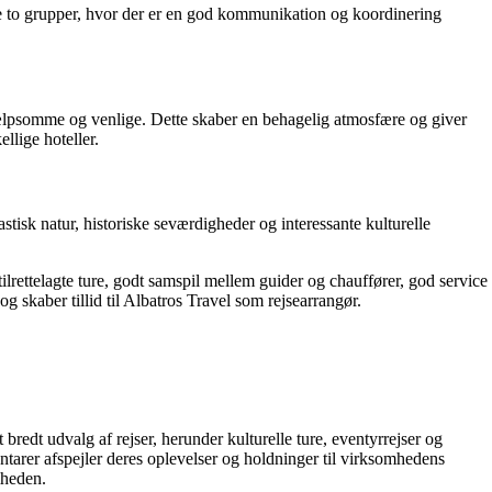
e to grupper, hvor der er en god kommunikation og koordinering
ælpsomme og venlige. Dette skaber en behagelig atmosfære og giver
llige hoteller.
sk natur, historiske seværdigheder og interessante kulturelle
lrettelagte ture, godt samspil mellem guider og chauffører, god service
 skaber tillid til Albatros Travel som rejsearrangør.
bredt udvalg af rejser, herunder kulturelle ture, eventyrrejser og
tarer afspejler deres oplevelser og holdninger til virksomhedens
mheden.