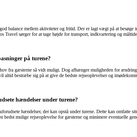
od balance mellem aktiviteter og fritid. Der er lagt vægt på at besøge 
os Travel sørger for at tage højde for transport, indkvartering og måltid
lpasninger på turene?
ov fra gæsterne så vidt muligt. Dog afhænger muligheden for ændringer e
vil altid bestræbe sig på at give de bedste rejseoplevelser og imødekom
rudsete hændelser under turene?
 uforudsete hændelser, der kan opstå under turene. Dette kan omfatte sit
den bedst mulige rejseoplevelse for gæsterne og minimere eventuelle gener