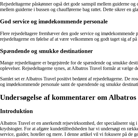
Rejsedeltagerne påskønner også det gode samspil mellem guiderne og c
mellem guiderne i bussen og chaufførerne bag rattet. Dette sikrer en glat
God service og imødekommende personale
Flere rejsedeltagere fremhæver den gode service og imødekommende pe
rejsedeltagerne en følelse af at være velkommen og godt taget sig af p
Spændende og smukke destinationer
Mange rejsedeltagere er begejstrede for de spændende og smukke destin
oplevelser. Rejsedeltagerne synes, at Albatros Travel formår at vælge d
Samlet set er Albatros Travel positivt bedømt af rejsedeltagerne. De ro
og imødekommende personale samt de spændende og smukke destinationer. 
Undersøgelse af kommentarer om Albatros 
Introduktion
Albatros Travel er en anerkendt rejsevirksomhed, der specialiserer sig i
krydstogter. For at afgøre kundetilfredsheden har vi undersøgt en rækk
service, guider, hoteller og mere. I denne artikel vil vi fokusere på 