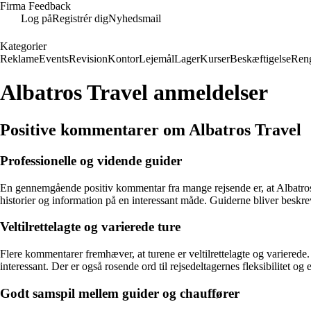
Firma Feedback
Log på
Registrér dig
Nyhedsmail
Kategorier
Reklame
Events
Revision
Kontor
Lejemål
Lager
Kurser
Beskæftigelse
Ren
Albatros Travel anmeldelser
Positive kommentarer om Albatros Travel
Professionelle og vidende guider
En gennemgående positiv kommentar fra mange rejsende er, at Albatros T
historier og information på en interessant måde. Guiderne bliver beskre
Veltilrettelagte og varierede ture
Flere kommentarer fremhæver, at turene er veltilrettelagte og varierede.
interessant. Der er også rosende ord til rejsedeltagernes fleksibilitet o
Godt samspil mellem guider og chauffører