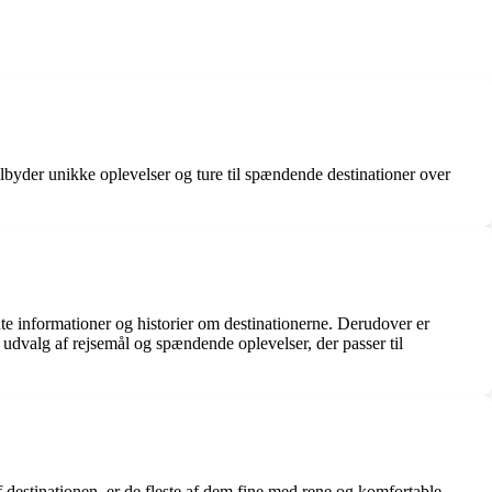
ilbyder unikke oplevelser og ture til spændende destinationer over
nte informationer og historier om destinationerne. Derudover er
t udvalg af rejsemål og spændende oplevelser, der passer til
f destinationen, er de fleste af dem fine med rene og komfortable