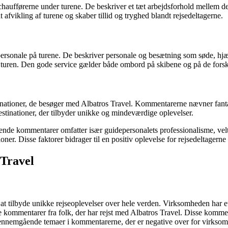
haufførerne under turene. De beskriver et tæt arbejdsforhold mellem d
 afvikling af turene og skaber tillid og tryghed blandt rejsedeltagerne.
rsonale på turene. De beskriver personale og besætning som søde, hj
å turen. Den gode service gælder både ombord på skibene og på de forske
ationer, de besøger med Albatros Travel. Kommentarerne nævner fantasti
estinationer, der tilbyder unikke og mindeværdige oplevelser.
sende kommentarer omfatter især guidepersonalets professionalisme, velti
Disse faktorer bidrager til en positiv oplevelse for rejsedeltagerne og
Travel
 at tilbyde unikke rejseoplevelser over hele verden. Virksomheden har et 
e kommentarer fra folk, der har rejst med Albatros Travel. Disse kommen
de gennemgående temaer i kommentarerne, der er negative over for virkso