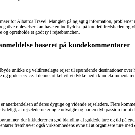
maer for Albatros Travel. Manglen på nøjagtig information, problemer m
egative oplevelser kan have en indflydelse på kundetilfredsheden og vid
 og opretholde et godt ry i rejsebranchen.
e anmeldelse baseret på kundekommentarer
 tilbyde unikke og veltilrettelagte rejser til spændende destinationer ov
dere og gode service. I denne artikel vil vi dykke ned i kundekommentare
 anerkendelsen af ​​deres dygtige og vidende rejseledere. Flere komment
deligt, at rejselederne er nøje udvalgte og har en dyb passion for at 
programmer, der inkluderer en god blanding af guidede ture og tid på ege
tarer fremhæver også virksomhedens evne til at organisere ture med et h