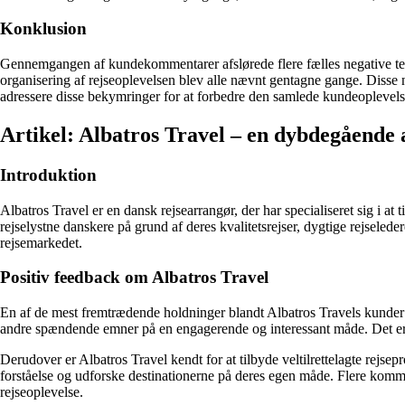
Konklusion
Gennemgangen af ​​kundekommentarer afslørede flere fælles negative te
organisering af rejseoplevelsen blev alle nævnt gentagne gange. Disse n
adressere disse bekymringer for at forbedre den samlede kundeoplevelse
Artikel: Albatros Travel – en dybdegåend
Introduktion
Albatros Travel er en dansk rejsearrangør, der har specialiseret sig i at
rejselystne danskere på grund af deres kvalitetsrejser, dygtige rejsele
rejsemarkedet.
Positiv feedback om Albatros Travel
En af de mest fremtrædende holdninger blandt Albatros Travels kunder er
andre spændende emner på en engagerende og interessant måde. Det er ty
Derudover er Albatros Travel kendt for at tilbyde veltilrettelagte rejse
forståelse og udforske destinationerne på deres egen måde. Flere kommen
rejseoplevelse.