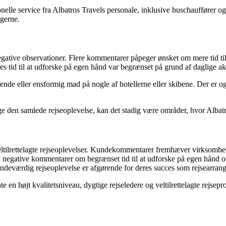
e service fra Albatros Travels personale, inklusive buschauffører og 
agerne.
gative observationer. Flere kommentarer påpeger ønsket om mere tid til 
es tid til at udforske på egen hånd var begrænset på grund af daglige akt
e eller ensformig mad på nogle af hotellerne eller skibene. Der er og
ge den samlede rejseoplevelse, kan det stadig være områder, hvor Albatr
veltilrettelagte rejseoplevelser. Kundekommentarer fremhæver virksomhe
 få negative kommentarer om begrænset tid til at udforske på egen hånd
ndeværdig rejseoplevelse er afgørende for deres succes som rejsearrang
 en højt kvalitetsniveau, dygtige rejseledere og veltilrettelagte rejsepr