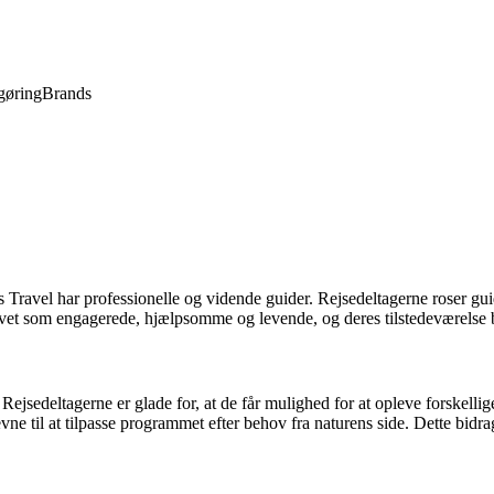
gøring
Brands
ravel har professionelle og vidende guider. Rejsedeltagerne roser guid
vet som engagerede, hjælpsomme og levende, og deres tilstedeværelse bid
 Rejsedeltagerne er glade for, at de får mulighed for at opleve forskell
g evne til at tilpasse programmet efter behov fra naturens side. Dette bid