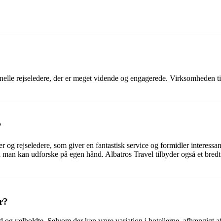
sionelle rejseledere, der er meget vidende og engagerede. Virksomheden t
?
r og rejseledere, som giver en fantastisk service og formidler interessa
, så man kan udforske på egen hånd. Albatros Travel tilbyder også et bred
r?
rd og velholdte. Selvom der kan være variation i hotellerne, afhængigt a