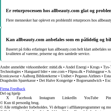
Er returprocessen hos allbeauty.com glat og proble
Flere mennesker har oplevet en problemfri returproces hos allbeauty.
Kan allbeauty.com anbefales som en pålidelig og bi
Baseret på folks erfaringer kan allbeauty.com helt klart anbefales 
kvaliteten af varerne, priserne og den samlede service.
Andre anmeldte virksomheder:
mitid.dk
•
Andel Energi
•
Krogs
•
Tys-
Technologies
•
Hangaard biler
•
one.com
•
Flipsu.dk
•
Fishinggear
•
A
Iconicawear
•
Aalborg Bibliotekerne
•
Unibet
•
Pegasus Airlines
•
Est
Dragsholm Sparekasse
•
Det Halve Kongerige
•
Bogoesandwich
•
Esc
Firma Feedback
Del og hjælp
X
Facebook
Instagram
LinkedIn
YouTube
Pin
© Kun til personlig brug.
© Alle rettigheder forbeholdes. Vi deltager i affiliateprogrammer og mo