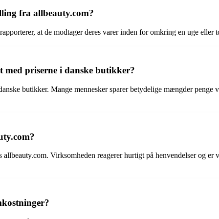
lling fra allbeauty.com?
apporterer, at de modtager deres varer inden for omkring en uge eller to 
 med priserne i danske butikker?
e i danske butikker. Mange mennesker sparer betydelige mængder penge 
auty.com?
allbeauty.com. Virksomheden reagerer hurtigt på henvendelser og er vill
mkostninger?