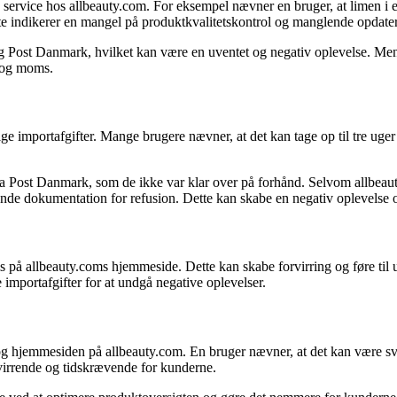
vice hos allbeauty.com. For eksempel nævner en bruger, at limen i et 
ette indikerer en mangel på produktkvalitetskontrol og manglende opdate
g Post Danmark, hvilket kan være en uventet og negativ oplevelse. Mens
d og moms.
 importafgifter. Mange brugere nævner, at det kan tage op til tre uger
 Post Danmark, som de ikke var klar over på forhånd. Selvom allbeauty.c
ndsende dokumentation for refusion. Dette kan skabe en negativ oplevels
 allbeauty.coms hjemmeside. Dette kan skabe forvirring og føre til uve
importafgifter for at undgå negative oplevelser.
hjemmesiden på allbeauty.com. En bruger nævner, at det kan være svær
virrende og tidskrævende for kunderne.