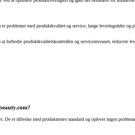
lse ved at optimere produktoversigten og gøre det nemmere for kunderne
 problemer med produktkvalitet og service, lange leveringstider og p
 at forbedre produktkvalitetskontrollen og serviceniveauet, reducere le
llbeauty.com?
tet. De er tilfredse med produkternes standard og oplever ingen proble