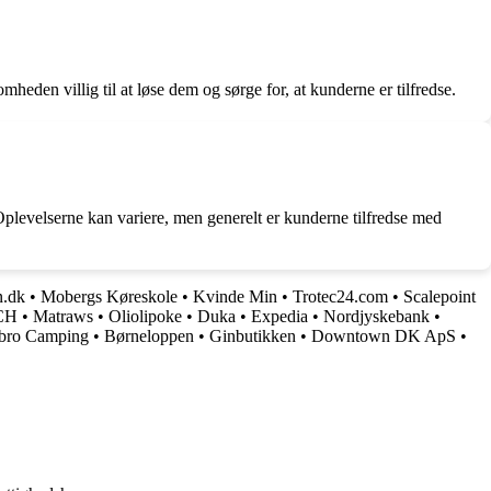
eden villig til at løse dem og sørge for, at kunderne er tilfredse.
 Oplevelserne kan variere, men generelt er kunderne tilfredse med
.dk
•
Mobergs Køreskole
•
Kvinde Min
•
Trotec24.com
•
Scalepoint
CH
•
Matraws
•
Oliolipoke
•
Duka
•
Expedia
•
Nordjyskebank
•
bro Camping
•
Børneloppen
•
Ginbutikken
•
Downtown DK ApS
•