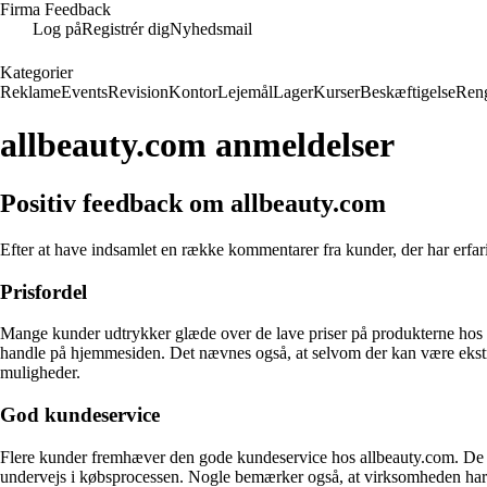
Firma Feedback
Log på
Registrér dig
Nyhedsmail
Kategorier
Reklame
Events
Revision
Kontor
Lejemål
Lager
Kurser
Beskæftigelse
Ren
allbeauty.com anmeldelser
Positiv feedback om allbeauty.com
Efter at have indsamlet en række kommentarer fra kunder, der har erfar
Prisfordel
Mange kunder udtrykker glæde over de lave priser på produkterne hos a
handle på hjemmesiden. Det nævnes også, at selvom der kan være ekstra
muligheder.
God kundeservice
Flere kunder fremhæver den gode kundeservice hos allbeauty.com. De ros
undervejs i købsprocessen. Nogle bemærker også, at virksomheden har re