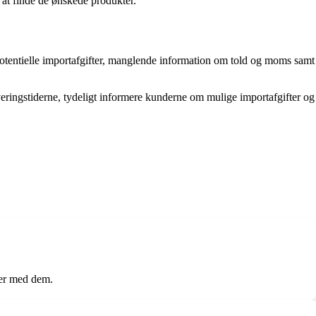
 at finde de ønskede produkter.
otentielle importafgifter, manglende information om told og moms samt
veringstiderne, tydeligt informere kunderne om mulige importafgifter og
mer med dem.