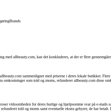
gøring
Brands
ing med allbeauty.com, kan det konkluderes, at der er flere gennemgåen
llbeauty.com sammenlignet med priserne i deres lokale butikker. Flere
 omkostninger som told og moms, refunderer allbeauty.com disse omkost
er virksomheden for deres hurtige og hjælpsomme svar på e-mails samt f
funderet told og moms samt eventuelle ekstra gebyrer, de har betalt. De