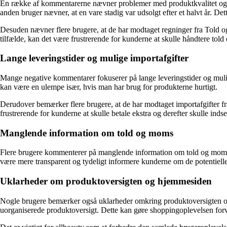
En række af kommentarerne nævner problemer med produktkvalitet og ser
anden bruger nævner, at en vare stadig var udsolgt efter et halvt år. D
Desuden nævner flere brugere, at de har modtaget regninger fra Told o
tilfælde, kan det være frustrerende for kunderne at skulle håndtere tol
Lange leveringstider og mulige importafgifter
Mange negative kommentarer fokuserer på lange leveringstider og mulige
kan være en ulempe især, hvis man har brug for produkterne hurtigt.
Derudover bemærker flere brugere, at de har modtaget importafgifter fra
frustrerende for kunderne at skulle betale ekstra og derefter skulle i
Manglende information om told og moms
Flere brugere kommenterer på manglende information om told og moms på
være mere transparent og tydeligt informere kunderne om de potentielle 
Uklarheder om produktoversigten og hjemmesiden
Nogle brugere bemærker også uklarheder omkring produktoversigten og 
uorganiserede produktoversigt. Dette kan gøre shoppingoplevelsen for