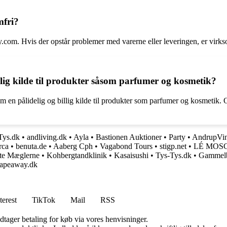
mfri?
com. Hvis der opstår problemer med varerne eller leveringen, er virksomh
llig kilde til produkter såsom parfumer og kosmetik?
som en pålidelig og billig kilde til produkter som parfumer og kosmetik.
Tys.dk
•
andliving.dk
•
Ayla
•
Bastionen Auktioner
•
Party
•
AndrupVin
rca
•
benuta.de
•
Aaberg Cph
•
Vagabond Tours
•
stigp.net
•
LÉ MOS
ate Mæglerne
•
Kohbergtandklinik
•
Kasaisushi
•
Tys-Tys.dk
•
Gammel
apeaway.dk
terest
TikTok
Mail
RSS
dtager betaling for køb via vores henvisninger.