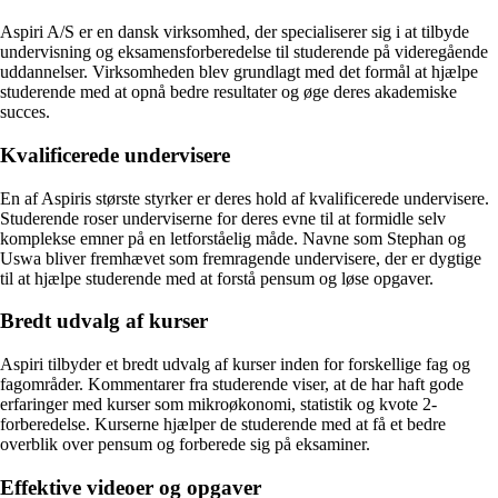
Aspiri A/S er en dansk virksomhed, der specialiserer sig i at tilbyde
undervisning og eksamensforberedelse til studerende på videregående
uddannelser. Virksomheden blev grundlagt med det formål at hjælpe
studerende med at opnå bedre resultater og øge deres akademiske
succes.
Kvalificerede undervisere
En af Aspiris største styrker er deres hold af kvalificerede undervisere.
Studerende roser underviserne for deres evne til at formidle selv
komplekse emner på en letforståelig måde. Navne som Stephan og
Uswa bliver fremhævet som fremragende undervisere, der er dygtige
til at hjælpe studerende med at forstå pensum og løse opgaver.
Bredt udvalg af kurser
Aspiri tilbyder et bredt udvalg af kurser inden for forskellige fag og
fagområder. Kommentarer fra studerende viser, at de har haft gode
erfaringer med kurser som mikroøkonomi, statistik og kvote 2-
forberedelse. Kurserne hjælper de studerende med at få et bedre
overblik over pensum og forberede sig på eksaminer.
Effektive videoer og opgaver