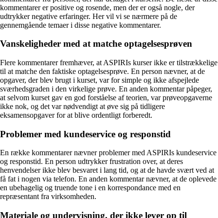
kommentarer er positive og rosende, men der er også nogle, der
udtrykker negative erfaringer. Her vil vi se nærmere på de
gennemgående temaer i disse negative kommentarer.
Vanskeligheder med at matche optagelsesprøven
Flere kommentarer fremhæver, at ASPIRIs kurser ikke er tilstrækkelige
til at matche den faktiske optagelsesprøve. En person nævner, at de
opgaver, der blev brugt i kurset, var for simple og ikke afspejlede
sværhedsgraden i den virkelige prøve. En anden kommentar påpeger,
at selvom kurset gav en god forståelse af teorien, var prøveopgaverne
ikke nok, og det var nødvendigt at øve sig på tidligere
eksamensopgaver for at blive ordentligt forberedt.
Problemer med kundeservice og responstid
En række kommentarer nævner problemer med ASPIRIs kundeservice
og responstid. En person udtrykker frustration over, at deres
henvendelser ikke blev besvaret i lang tid, og at de havde svært ved at
få fat i nogen via telefon. En anden kommentar nævner, at de oplevede
en ubehagelig og truende tone i en korrespondance med en
repræsentant fra virksomheden.
Materiale og undervisning, der ikke lever op til