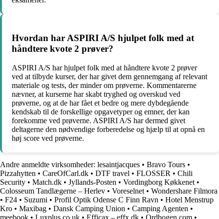
Hvordan har ASPIRI A/S hjulpet folk med at
håndtere kvote 2 prøver?
ASPIRI A/S har hjulpet folk med at håndtere kvote 2 prøver
ved at tilbyde kurser, der har givet dem gennemgang af relevant
materiale og tests, der minder om prøverne. Kommentarerne
nævner, at kurserne har skabt tryghed og overskud ved
prøverne, og at de har fået et bedre og mere dybdegående
kendskab til de forskellige opgavetyper og emner, der kan
forekomme ved prøverne. ASPIRI A/S har dermed givet
deltagerne den nødvendige forberedelse og hjælp til at opnå en
høj score ved prøverne.
Andre anmeldte virksomheder:
lesaintjacques
•
Bravo Tours
•
Pizzahytten
•
CareOfCarl.dk
•
DTF travel
•
FLOSSER
•
Chili
Security
•
Match.dk
•
Jyllands-Posten
•
Vordingborg Køkkenet
•
Colosseum Tandlægerne – Herlev
•
Voreselnet
•
Wondershare Filmora
•
F24
•
Suzumi
•
Profil Optik Odense C Finn Ravn
•
Hotel Menstrup
Kro
•
Maxibag
•
Dansk Camping Union
•
Camping Agenten
•
meebook
•
Luxplus.co.uk
•
Efficax – effx.dk
•
Ordbogen.com
•