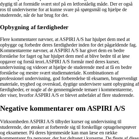
dygtig til at formidle svært stof på en letforståelig måde. Der er også
ros til underviserne for at kunne svare på spørgsmål og hjælpe de
studerende, når de har brug for det.
Opbygning af færdigheder
Flere kommentarer nævner, at ASPIRI A/S har hjulpet dem med at
opbygge og forbedre deres færdigheder inden for det pågældende fag.
Kommentarerne nævner, at ASPIRI A/S har givet dem en bedre
forståelse for faget og har hjulpet dem med at blive bedre til at løse
opgaver og forstå teori.ASPIRI A/S formår med deres kurser,
undervisning og videoer at hjælpe de studerende med at få en bedre
forståelse og mestre svært studiemateriale. Kombinationen af
professionel undervisning, god forberedelse til eksamen, brugervenligt
materiale, tryghed og overskud, dygtige undervisere samt opbygning af
færdigheder, er nogle af de gennemgående temaer i kommentarerne,
der viser, hvorfor ASPIRI A/S er blevet anbefalet af flere studerende.
Negative kommentarer om ASPIRI A/S
Virksomheden ASPIRI A/S tilbyder kurser og undervisning til
studerende, der ønsker at forberede sig til forskellige optagelsesprøver
og eksamener. På deres hjemmeside kan man læse en række
kommentarer fra personer, der har deltaget i kurserne. De fleste af disse