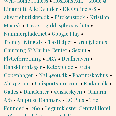
Well-Come Fitness
•
HosLohse.dk – Mode &
Lingeri til Alle Kvinder
•
DK Online A/S
•
akvariebutikken.dk
•
Birckenstock
•
Kristian
Maersk
•
Tavex – guld, sølv & valuta
•
Nummerplade.net
•
Google Play
•
TrendyLiving.dk
•
TaxHelper
•
Kronjyllands
Camping & Marine Center
•
Sexnu
•
Flytteforretning
•
DBA
•
Dealheaven
•
Danskfjernlager
•
Ketoxplode
•
Freja
Copenhagen
•
Nail4you.dk
•
Faarupskovhus
•
Aluxperten
•
Unisportstore.com
•
Endate.dk
•
Gades
•
DanCenter
•
Ønskeskyen
•
Orifarm
A/S
•
Ampulse Danmark
•
LO Plus
•
The
Founded
•
1260
•
Løgumkloster Central Hotel