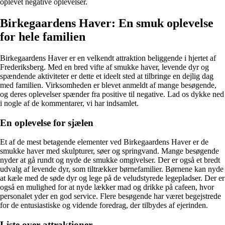
oplevet negative oplevelser.
Birkegaardens Haver: En smuk oplevelse
for hele familien
Birkegaardens Haver er en velkendt attraktion beliggende i hjertet af
Frederiksberg. Med en bred vifte af smukke haver, levende dyr og
spændende aktiviteter er dette et ideelt sted at tilbringe en dejlig dag
med familien. Virksomheden er blevet anmeldt af mange besøgende,
og deres oplevelser spænder fra positive til negative. Lad os dykke ned
i nogle af de kommentarer, vi har indsamlet.
En oplevelse for sjælen
Et af de mest betagende elementer ved Birkegaardens Haver er de
smukke haver med skulpturer, søer og springvand. Mange besøgende
nyder at gå rundt og nyde de smukke omgivelser. Der er også et bredt
udvalg af levende dyr, som tiltrækker børnefamilier. Børnene kan nyde
at kæle med de søde dyr og lege på de veludstyrede legepladser. Der er
også en mulighed for at nyde lækker mad og drikke på cafeen, hvor
personalet yder en god service. Flere besøgende har været begejstrede
for de entusiastiske og vidende foredrag, der tilbydes af ejerinden.
Liste over attraktioner