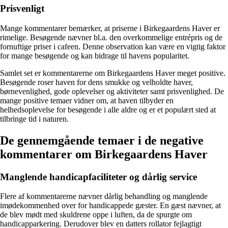
Prisvenligt
Mange kommentarer bemærker, at priserne i Birkegaardens Haver er
rimelige. Besøgende nævner bl.a. den overkommelige entrépris og de
fornuftige priser i cafeen. Denne observation kan være en vigtig faktor
for mange besøgende og kan bidrage til havens popularitet.
Samlet set er kommentarerne om Birkegaardens Haver meget positive.
Besøgende roser haven for dens smukke og velholdte haver,
børnevenlighed, gode oplevelser og aktiviteter samt prisvenlighed. De
mange positive temaer vidner om, at haven tilbyder en
helhedsoplevelse for besøgende i alle aldre og er et populært sted at
tilbringe tid i naturen.
De gennemgående temaer i de negative
kommentarer om Birkegaardens Haver
Manglende handicapfaciliteter og dårlig service
Flere af kommentarerne nævner dårlig behandling og manglende
imødekommenhed over for handicappede gæster. En gæst nævner, at
de blev mødt med skuldrene oppe i luften, da de spurgte om
handicapparkering. Derudover blev en datters rollator fejlagtigt