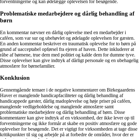
forventningerne og kan ødelægge oplevelsen for besøgende.
Problematiske medarbejdere og dårlig behandling af
børn
En kommentar nævner en dårlig oplevelse med en medarbejder i
caféen, som var sur og ubehøvlet og ødelagde oplevelsen for gæsten.
En anden kommentar beskriver en traumatisk oplevelse for to børn på
grund af uacceptabel opførsel fra ejeren af haven. Dette inkluderer at
råbe af børnene, true dem med politiet og kalde dem for dumme tyve.
Disse oplevelser kan give indtryk af dårligt personale og en ubehagelig
atmosfære for børnefamilier.
Konklusion
Gennemgående temaer i de negative kommentarer om Birkegaardens
Haver er manglende handicapfaciliteter og dårlig behandling af
handicappede gæster, dårlig madoplevelse og høje priser på caféen,
manglende vedligeholdelse og manglende atmosfære samt
problematiske medarbejdere og dårlig behandling af børn. Disse
kommentarer kan give indtryk af en virksomhed, der ikke lever op til
forventningerne og ikke formår at skabe en positiv atmosfære og gode
oplevelser for besøgende. Det er vigtigt for virksomheden at tage disse
kritikpunkter til sig og arbejde på at forbedre de områder, hvor der er