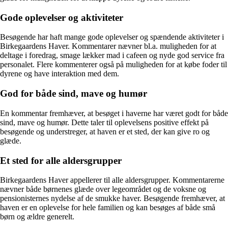
Gode oplevelser og aktiviteter
Besøgende har haft mange gode oplevelser og spændende aktiviteter i
Birkegaardens Haver. Kommentarer nævner bl.a. muligheden for at
deltage i foredrag, smage lækker mad i cafeen og nyde god service fra
personalet. Flere kommenterer også på muligheden for at købe foder til
dyrene og have interaktion med dem.
God for både sind, mave og humør
En kommentar fremhæver, at besøget i haverne har været godt for både
sind, mave og humør. Dette taler til oplevelsens positive effekt på
besøgende og understreger, at haven er et sted, der kan give ro og
glæde.
Et sted for alle aldersgrupper
Birkegaardens Haver appellerer til alle aldersgrupper. Kommentarerne
nævner både børnenes glæde over legeområdet og de voksne og
pensionisternes nydelse af de smukke haver. Besøgende fremhæver, at
haven er en oplevelse for hele familien og kan besøges af både små
børn og ældre generelt.