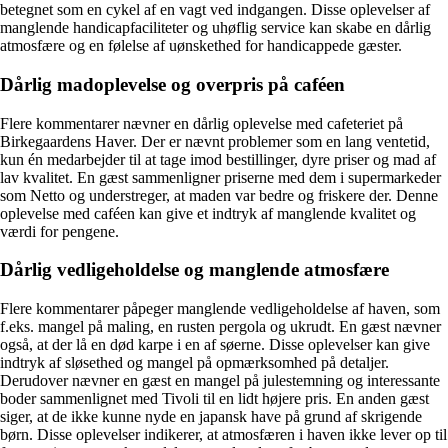
betegnet som en cykel af en vagt ved indgangen. Disse oplevelser af
manglende handicapfaciliteter og uhøflig service kan skabe en dårlig
atmosfære og en følelse af uønskethed for handicappede gæster.
Dårlig madoplevelse og overpris på caféen
Flere kommentarer nævner en dårlig oplevelse med cafeteriet på
Birkegaardens Haver. Der er nævnt problemer som en lang ventetid,
kun én medarbejder til at tage imod bestillinger, dyre priser og mad af
lav kvalitet. En gæst sammenligner priserne med dem i supermarkeder
som Netto og understreger, at maden var bedre og friskere der. Denne
oplevelse med caféen kan give et indtryk af manglende kvalitet og
værdi for pengene.
Dårlig vedligeholdelse og manglende atmosfære
Flere kommentarer påpeger manglende vedligeholdelse af haven, som
f.eks. mangel på maling, en rusten pergola og ukrudt. En gæst nævner
også, at der lå en død karpe i en af søerne. Disse oplevelser kan give
indtryk af sløsethed og mangel på opmærksomhed på detaljer.
Derudover nævner en gæst en mangel på julestemning og interessante
boder sammenlignet med Tivoli til en lidt højere pris. En anden gæst
siger, at de ikke kunne nyde en japansk have på grund af skrigende
børn. Disse oplevelser indikerer, at atmosfæren i haven ikke lever op til