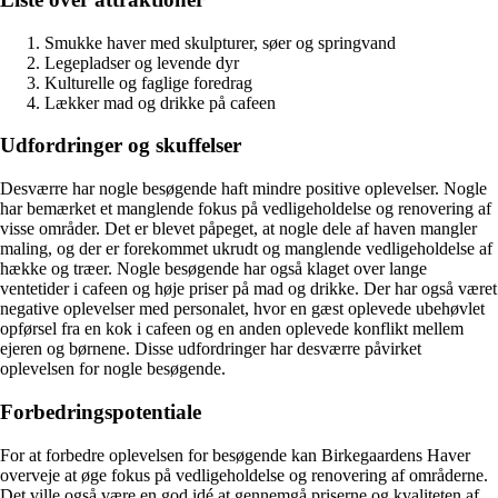
Smukke haver med skulpturer, søer og springvand
Legepladser og levende dyr
Kulturelle og faglige foredrag
Lækker mad og drikke på cafeen
Udfordringer og skuffelser
Desværre har nogle besøgende haft mindre positive oplevelser. Nogle
har bemærket et manglende fokus på vedligeholdelse og renovering af
visse områder. Det er blevet påpeget, at nogle dele af haven mangler
maling, og der er forekommet ukrudt og manglende vedligeholdelse af
hække og træer. Nogle besøgende har også klaget over lange
ventetider i cafeen og høje priser på mad og drikke. Der har også været
negative oplevelser med personalet, hvor en gæst oplevede ubehøvlet
opførsel fra en kok i cafeen og en anden oplevede konflikt mellem
ejeren og børnene. Disse udfordringer har desværre påvirket
oplevelsen for nogle besøgende.
Forbedringspotentiale
For at forbedre oplevelsen for besøgende kan Birkegaardens Haver
overveje at øge fokus på vedligeholdelse og renovering af områderne.
Det ville også være en god idé at gennemgå priserne og kvaliteten af