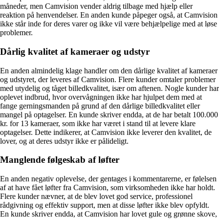
måneder, men Camvision vender aldrig tilbage med hjælp eller
reaktion på henvendelser. En anden kunde påpeger også, at Camvision
ikke står inde for deres varer og ikke vil være behjælpelige med at løse
problemer.
Dårlig kvalitet af kameraer og udstyr
En anden almindelig klage handler om den dårlige kvalitet af kameraer
og udstyret, der leveres af Camvision. Flere kunder omtaler problemer
med utydelig og tåget billedkvalitet, især om aftenen. Nogle kunder har
oplevet indbrud, hvor overvågningen ikke har hjulpet dem med at
fange gerningsmanden på grund af den dårlige billedkvalitet eller
mangel på optagelser. En kunde skriver endda, at de har betalt 100.000
kr. for 13 kameraer, som ikke har været i stand til at levere klare
optagelser. Dette indikerer, at Camvision ikke leverer den kvalitet, de
lover, og at deres udstyr ikke er pålideligt.
Manglende følgeskab af løfter
En anden negativ oplevelse, der gentages i kommentarerne, er følelsen
af at have fået løfter fra Camvision, som virksomheden ikke har holdt.
Flere kunder nævner, at de blev lovet god service, professionel
rådgivning og effektiv support, men at disse løfter ikke blev opfyldt.
En kunde skriver endda, at Camvision har lovet gule og grønne skove,