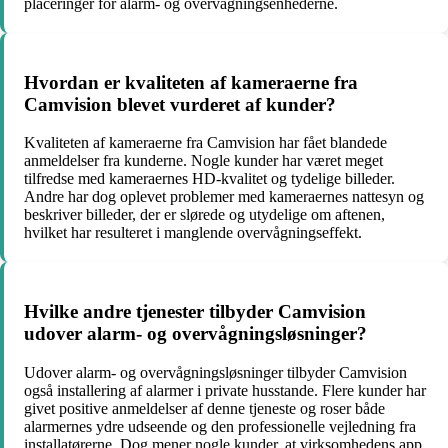
placeringer for alarm- og overvågningsenhederne.
Hvordan er kvaliteten af kameraerne fra
Camvision blevet vurderet af kunder?
Kvaliteten af kameraerne fra Camvision har fået blandede
anmeldelser fra kunderne. Nogle kunder har været meget
tilfredse med kameraernes HD-kvalitet og tydelige billeder.
Andre har dog oplevet problemer med kameraernes nattesyn og
beskriver billeder, der er slørede og utydelige om aftenen,
hvilket har resulteret i manglende overvågningseffekt.
Hvilke andre tjenester tilbyder Camvision
udover alarm- og overvågningsløsninger?
Udover alarm- og overvågningsløsninger tilbyder Camvision
også installering af alarmer i private husstande. Flere kunder har
givet positive anmeldelser af denne tjeneste og roser både
alarmernes ydre udseende og den professionelle vejledning fra
installatørerne. Dog mener nogle kunder, at virksomhedens app