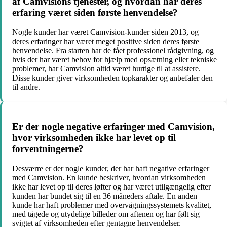
af Camvisions tjenester, og hvordan har deres
erfaring været siden første henvendelse?
Nogle kunder har været Camvision-kunder siden 2013, og
deres erfaringer har været meget positive siden deres første
henvendelse. Fra starten har de fået professionel rådgivning, og
hvis der har været behov for hjælp med opsætning eller tekniske
problemer, har Camvision altid været hurtige til at assistere.
Disse kunder giver virksomheden topkarakter og anbefaler den
til andre.
Er der nogle negative erfaringer med Camvision,
hvor virksomheden ikke har levet op til
forventningerne?
Desværre er der nogle kunder, der har haft negative erfaringer
med Camvision. En kunde beskriver, hvordan virksomheden
ikke har levet op til deres løfter og har været utilgængelig efter
kunden har bundet sig til en 36 måneders aftale. En anden
kunde har haft problemer med overvågningssystemets kvalitet,
med tågede og utydelige billeder om aftenen og har følt sig
svigtet af virksomheden efter gentagne henvendelser.