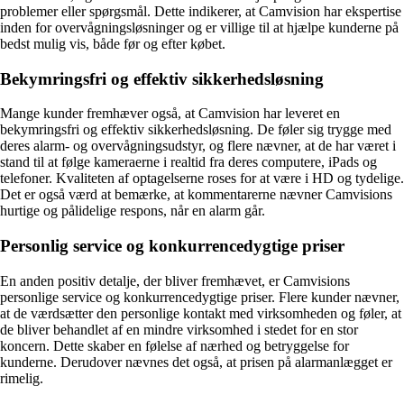
problemer eller spørgsmål. Dette indikerer, at Camvision har ekspertise
inden for overvågningsløsninger og er villige til at hjælpe kunderne på
bedst mulig vis, både før og efter købet.
Bekymringsfri og effektiv sikkerhedsløsning
Mange kunder fremhæver også, at Camvision har leveret en
bekymringsfri og effektiv sikkerhedsløsning. De føler sig trygge med
deres alarm- og overvågningsudstyr, og flere nævner, at de har været i
stand til at følge kameraerne i realtid fra deres computere, iPads og
telefoner. Kvaliteten af optagelserne roses for at være i HD og tydelige.
Det er også værd at bemærke, at kommentarerne nævner Camvisions
hurtige og pålidelige respons, når en alarm går.
Personlig service og konkurrencedygtige priser
En anden positiv detalje, der bliver fremhævet, er Camvisions
personlige service og konkurrencedygtige priser. Flere kunder nævner,
at de værdsætter den personlige kontakt med virksomheden og føler, at
de bliver behandlet af en mindre virksomhed i stedet for en stor
koncern. Dette skaber en følelse af nærhed og betryggelse for
kunderne. Derudover nævnes det også, at prisen på alarmanlægget er
rimelig.