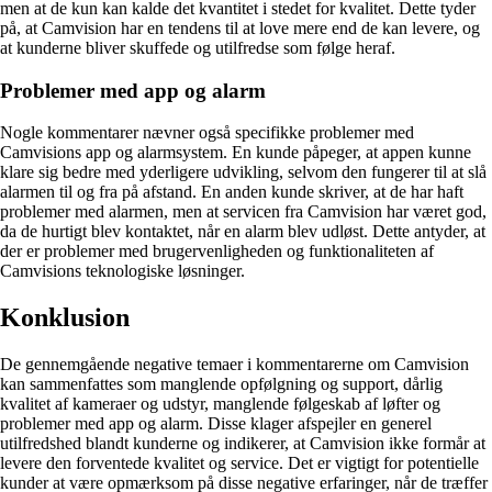
men at de kun kan kalde det kvantitet i stedet for kvalitet. Dette tyder
på, at Camvision har en tendens til at love mere end de kan levere, og
at kunderne bliver skuffede og utilfredse som følge heraf.
Problemer med app og alarm
Nogle kommentarer nævner også specifikke problemer med
Camvisions app og alarmsystem. En kunde påpeger, at appen kunne
klare sig bedre med yderligere udvikling, selvom den fungerer til at slå
alarmen til og fra på afstand. En anden kunde skriver, at de har haft
problemer med alarmen, men at servicen fra Camvision har været god,
da de hurtigt blev kontaktet, når en alarm blev udløst. Dette antyder, at
der er problemer med brugervenligheden og funktionaliteten af
Camvisions teknologiske løsninger.
Konklusion
De gennemgående negative temaer i kommentarerne om Camvision
kan sammenfattes som manglende opfølgning og support, dårlig
kvalitet af kameraer og udstyr, manglende følgeskab af løfter og
problemer med app og alarm. Disse klager afspejler en generel
utilfredshed blandt kunderne og indikerer, at Camvision ikke formår at
levere den forventede kvalitet og service. Det er vigtigt for potentielle
kunder at være opmærksom på disse negative erfaringer, når de træffer