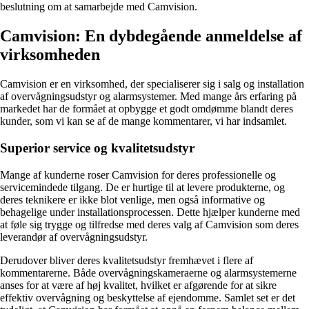
beslutning om at samarbejde med Camvision.
Camvision: En dybdegående anmeldelse af
virksomheden
Camvision er en virksomhed, der specialiserer sig i salg og installation
af overvågningsudstyr og alarmsystemer. Med mange års erfaring på
markedet har de formået at opbygge et godt omdømme blandt deres
kunder, som vi kan se af de mange kommentarer, vi har indsamlet.
Superior service og kvalitetsudstyr
Mange af kunderne roser Camvision for deres professionelle og
servicemindede tilgang. De er hurtige til at levere produkterne, og
deres teknikere er ikke blot venlige, men også informative og
behagelige under installationsprocessen. Dette hjælper kunderne med
at føle sig trygge og tilfredse med deres valg af Camvision som deres
leverandør af overvågningsudstyr.
Derudover bliver deres kvalitetsudstyr fremhævet i flere af
kommentarerne. Både overvågningskameraerne og alarmsystemerne
anses for at være af høj kvalitet, hvilket er afgørende for at sikre
effektiv overvågning og beskyttelse af ejendomme. Samlet set er det