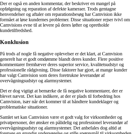
Der er også en anden kommentar, der beskriver en mangel på
opfølgning og reparation af defekte kameraer. Trods gentagne
henvendelser og aftaler om reparationsbesøg har Camvision ikke
formået at løse kundernes problemer. Disse situationer rejser tvivl om
Camvisions evne til at levere på deres løfter og opretholde
kundetilfredshed.
Konklusion
På trods af nogle få negative oplevelser er det klart, at Camvision
generelt har et godt omdømme blandt deres kunder. Flere positive
kommentarer fremhæver deres superior service, kvalitetsudstyr og
professionelle rådgivning. Disse faktorer har gjort, at mange kunder
har valgt Camvision som deres foretrukne leverandør af
overvågningsudstyr og alarmsystemer.
Det er dog vigtigt at bemærke de få negative kommentarer, der er
blevet nævnt. Det kan indikere, at der er plads til forbedring hos
Camvision, især når det kommer til at håndtere kundeklager og
problematiske situationer.
Samlet set kan Camvision være et godt valg for virksomheder og
privatpersoner, der ønsker en pålidelig og professionel leverandør af
overvågningsudstyr og alarmsystemer. Det anbefales dog altid at
foretage en grundig undersøgelse og stille spørgsmål til virksomheden,