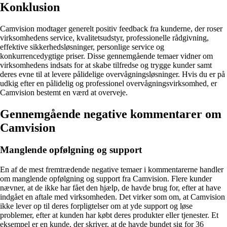
Konklusion
Camvision modtager generelt positiv feedback fra kunderne, der roser
virksomhedens service, kvalitetsudstyr, professionelle rådgivning,
effektive sikkerhedsløsninger, personlige service og
konkurrencedygtige priser. Disse gennemgående temaer vidner om
virksomhedens indsats for at skabe tilfredse og trygge kunder samt
deres evne til at levere pålidelige overvågningsløsninger. Hvis du er på
udkig efter en pålidelig og professionel overvågningsvirksomhed, er
Camvision bestemt en værd at overveje.
Gennemgående negative kommentarer om
Camvision
Manglende opfølgning og support
En af de mest fremtrædende negative temaer i kommentarerne handler
om manglende opfølgning og support fra Camvision. Flere kunder
nævner, at de ikke har fået den hjælp, de havde brug for, efter at have
indgået en aftale med virksomheden. Det virker som om, at Camvision
ikke lever op til deres forpligtelser om at yde support og løse
problemer, efter at kunden har købt deres produkter eller tjenester. Et
eksempel er en kunde, der skriver, at de havde bundet sig for 36