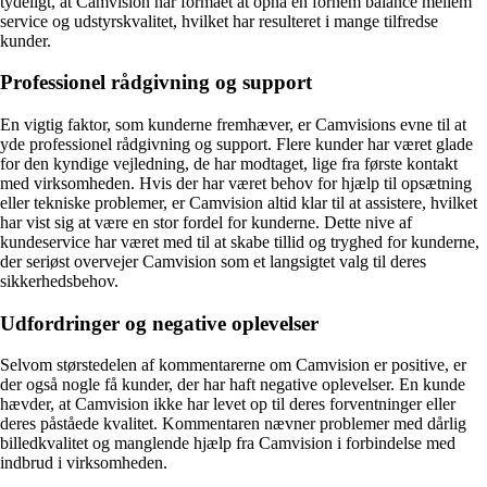
tydeligt, at Camvision har formået at opnå en fornem balance mellem
service og udstyrskvalitet, hvilket har resulteret i mange tilfredse
kunder.
Professionel rådgivning og support
En vigtig faktor, som kunderne fremhæver, er Camvisions evne til at
yde professionel rådgivning og support. Flere kunder har været glade
for den kyndige vejledning, de har modtaget, lige fra første kontakt
med virksomheden. Hvis der har været behov for hjælp til opsætning
eller tekniske problemer, er Camvision altid klar til at assistere, hvilket
har vist sig at være en stor fordel for kunderne. Dette nive af
kundeservice har været med til at skabe tillid og tryghed for kunderne,
der seriøst overvejer Camvision som et langsigtet valg til deres
sikkerhedsbehov.
Udfordringer og negative oplevelser
Selvom størstedelen af kommentarerne om Camvision er positive, er
der også nogle få kunder, der har haft negative oplevelser. En kunde
hævder, at Camvision ikke har levet op til deres forventninger eller
deres påståede kvalitet. Kommentaren nævner problemer med dårlig
billedkvalitet og manglende hjælp fra Camvision i forbindelse med
indbrud i virksomheden.