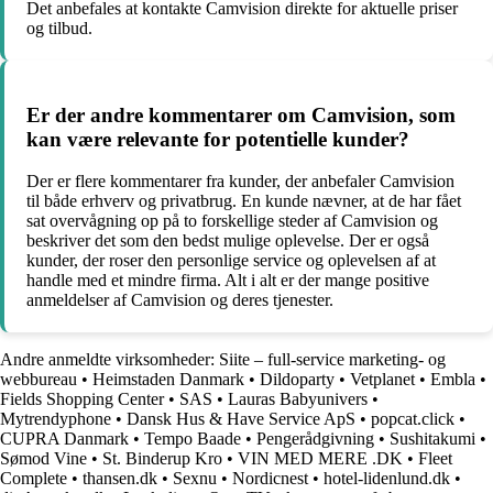
Det anbefales at kontakte Camvision direkte for aktuelle priser
og tilbud.
Er der andre kommentarer om Camvision, som
kan være relevante for potentielle kunder?
Der er flere kommentarer fra kunder, der anbefaler Camvision
til både erhverv og privatbrug. En kunde nævner, at de har fået
sat overvågning op på to forskellige steder af Camvision og
beskriver det som den bedst mulige oplevelse. Der er også
kunder, der roser den personlige service og oplevelsen af at
handle med et mindre firma. Alt i alt er der mange positive
anmeldelser af Camvision og deres tjenester.
Andre anmeldte virksomheder:
Siite – full-service marketing- og
webbureau
•
Heimstaden Danmark
•
Dildoparty
•
Vetplanet
•
Embla
•
Fields Shopping Center
•
SAS
•
Lauras Babyunivers
•
Mytrendyphone
•
Dansk Hus & Have Service ApS
•
popcat.click
•
CUPRA Danmark
•
Tempo Baade
•
Pengerådgivning
•
Sushitakumi
•
Sømod Vine
•
St. Binderup Kro
•
VIN MED MERE .DK
•
Fleet
Complete
•
thansen.dk
•
Sexnu
•
Nordicnest
•
hotel-lidenlund.dk
•