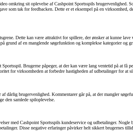
back-video omkring sit oplevelse af Cashpoint Sportsspils brugervenligh
a gave som tak for feedbacken. Dette er et eksempel på en virksomhed, 
grene. Dette kan være attraktivt for spillere, der ønsker at kunne lave
 på grund af en manglende søgefunktion og komplekse kategorier og gr
rtsspil. Brugerne påpeger, at der kan være lang ventetid på at få pen
itet for virksomheden at forbedre hastigheden af udbetalinger for at sik
r af dårlig brugervenlighed. Kommentarer går på, at der mangler søgefu
ge den samlede spiloplevelse.
velser med Cashpoint Sportsspils kundeservice og udbetalinger. Nogle br
linger. Disse negative erfaringer påvirker helt sikkert brugernes tilli