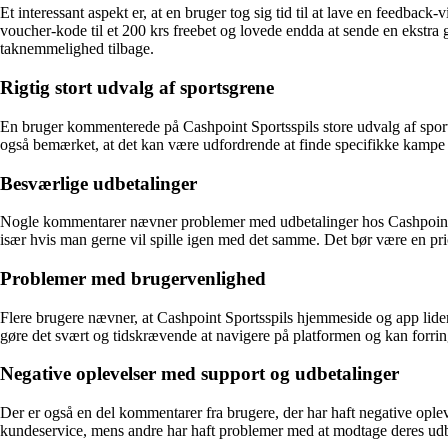
Et interessant aspekt er, at en bruger tog sig tid til at lave en feed
voucher-kode til et 200 krs freebet og lovede endda at sende en ekstr
taknemmelighed tilbage.
Rigtig stort udvalg af sportsgrene
En bruger kommenterede på Cashpoint Sportsspils store udvalg af sports
også bemærket, at det kan være udfordrende at finde specifikke kampe
Besværlige udbetalinger
Nogle kommentarer nævner problemer med udbetalinger hos Cashpoint Spo
især hvis man gerne vil spille igen med det samme. Det bør være en prior
Problemer med brugervenlighed
Flere brugere nævner, at Cashpoint Sportsspils hjemmeside og app lide
gøre det svært og tidskrævende at navigere på platformen og kan forrin
Negative oplevelser med support og udbetalinger
Der er også en del kommentarer fra brugere, der har haft negative ople
kundeservice, mens andre har haft problemer med at modtage deres udbeta