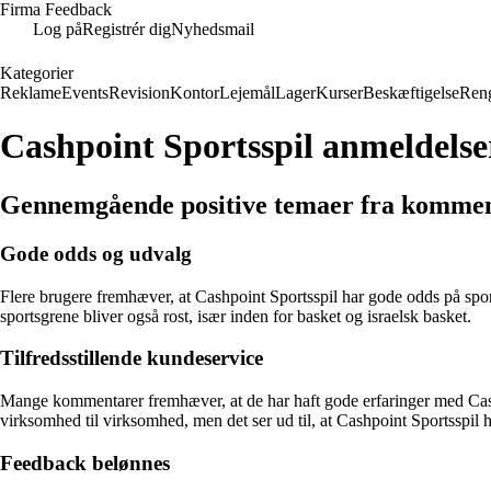
Firma Feedback
Log på
Registrér dig
Nyhedsmail
Kategorier
Reklame
Events
Revision
Kontor
Lejemål
Lager
Kurser
Beskæftigelse
Ren
Cashpoint Sportsspil anmeldelse
Gennemgående positive temaer fra kommen
Gode odds og udvalg
Flere brugere fremhæver, at Cashpoint Sportsspil har gode odds på spor
sportsgrene bliver også rost, især inden for basket og israelsk basket.
Tilfredsstillende kundeservice
Mange kommentarer fremhæver, at de har haft gode erfaringer med Cashpoi
virksomhed til virksomhed, men det ser ud til, at Cashpoint Sportsspi
Feedback belønnes