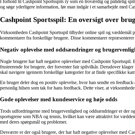
I forhold til Cashpoint Sportsspils ry som en troværdig og pålidelig spi
og søge yderligere information, før man indgår i et samarbejde med Cas
Cashpoint Sportsspil: En oversigt over bru
Virksomheden Cashpoint Sportsspil tilbyder online spil og væddemål på 
kommentarer fra forskellige brugere. Disse kommentarer repræsenterer fo
Negativ oplevelse med oddsændringer og brugervenli
Nogle brugere har haft negative oplevelser med Cashpoint Sportsspil. E
frustrerende for brugere, der forventer fair spilvilkår. Derudover kla
skal navigere igennem forskellige kategorier for at finde specifikke kam
En bruger deler dog en positiv oplevelse, hvor han sendte en feedback-
personlig hilsen som tak for hans feedback. Dette viser, at virksomhede
Gode oplevelser med kundeservice og høje odds
Trods udfordringerne med brugervenlighed og oddsændringer er der også
sportsgrene som NBA og tennis, hvilket kan være attraktivt for væddem
med deres spørgsmål og problemer.
Desværre er der også brugere, der har haft negative oplevelser med Cashpo