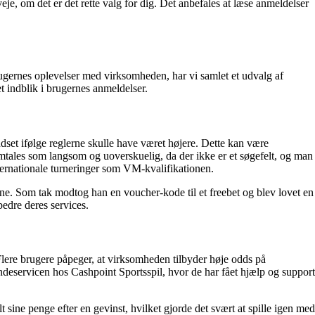
eje, om det er det rette valg for dig. Det anbefales at læse anmeldelser
rugernes oplevelser med virksomheden, har vi samlet et udvalg af
t indblik i brugernes anmeldelser.
set ifølge reglerne skulle have været højere. Dette kan være
mtales som langsom og uoverskuelig, da der ikke er et søgefelt, og man
nternationale turneringer som VM-kvalifikationen.
ne. Som tak modtog han en voucher-kode til et freebet og blev lovet en
bedre deres services.
lere brugere påpeger, at virksomheden tilbyder høje odds på
deservicen hos Cashpoint Sportsspil, hvor de har fået hjælp og support
 sine penge efter en gevinst, hvilket gjorde det svært at spille igen med