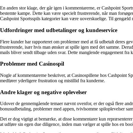
En anden stor klage, der går igen i kommentarerne, er Cashpoint Spor
bestemte kampe. Dette kan være specielt frustrerende, når man forsøg
Cashpoint Sportsspils kategorier kan være uoverskuelige. Til gengæld n
Udfordringer med udbetalinger og kundeservice
Flere kunder har rapporteret om problemer med at få udbetalt deres gevi
frustrerende, især hvis man ønsker at spille igen med det samme. Deru
mails bliver sendt tilbage uden svar. Dette manglende engagement fra 
Problemer med Casinospil
Nogle af kommentarerne beskriver, at Casinospillene hos Cashpoint Sport
medfører yderligere frustration og mistillid fra kunderne.
Andre klager og negative oplevelser
Udover de gennemgående temaer nævnt ovenfor, er der også flere andr
bonusudbetaling, problemer med appen, tvivlsomme spiloplevelser sa
Det er dog vigtigt at bemærke, at disse kommentarer kun repræsenterer n
at udføre sin egen due diligence, inden man vælger at spille hos en bo