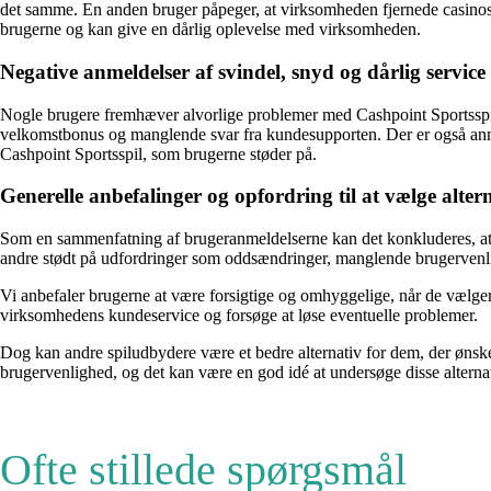
det samme. En anden bruger påpeger, at virksomheden fjernede casinos
brugerne og kan give en dårlig oplevelse med virksomheden.
Negative anmeldelser af svindel, snyd og dårlig service
Nogle brugere fremhæver alvorlige problemer med Cashpoint Sportsspil
velkomstbonus og manglende svar fra kundesupporten. Der er også anme
Cashpoint Sportsspil, som brugerne støder på.
Generelle anbefalinger og opfordring til at vælge alte
Som en sammenfatning af brugeranmeldelserne kan det konkluderes, at 
andre stødt på udfordringer som oddsændringer, manglende brugervenli
Vi anbefaler brugerne at være forsigtige og omhyggelige, når de vælger
virksomhedens kundeservice og forsøge at løse eventuelle problemer.
Dog kan andre spiludbydere være et bedre alternativ for dem, der ønske
brugervenlighed, og det kan være en god idé at undersøge disse alterna
Ofte stillede spørgsmål