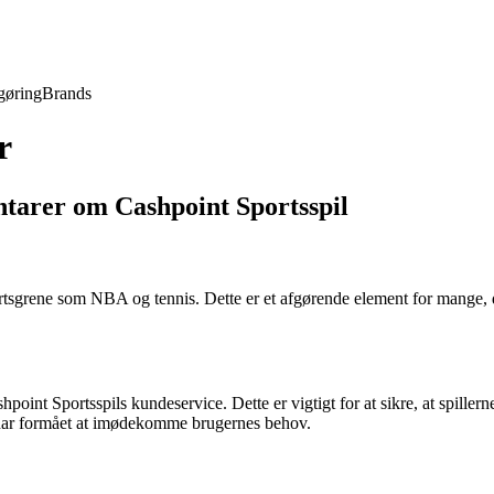
gøring
Brands
r
tarer om Cashpoint Sportsspil
tsgrene som NBA og tennis. Dette er et afgørende element for mange, da 
nt Sportsspils kundeservice. Dette er vigtigt for at sikre, at spillern
l har formået at imødekomme brugernes behov.