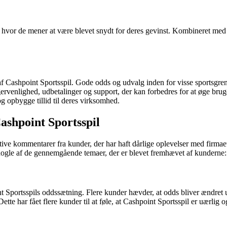
, hvor de mener at være blevet snydt for deres gevinst. Kombineret med
f Cashpoint Sportsspil. Gode odds og udvalg inden for visse sportsgrene 
rvenlighed, udbetalinger og support, der kan forbedres for at øge brugern
g opbygge tillid til deres virksomhed.
shpoint Sportsspil
ive kommentarer fra kunder, der har haft dårlige oplevelser med firm
nogle af de gennemgående temaer, der er blevet fremhævet af kunderne:
portsspils oddssætning. Flere kunder hævder, at odds bliver ændret ude
te har fået flere kunder til at føle, at Cashpoint Sportsspil er uærlig og