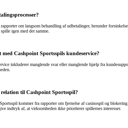
talingsprocesser?
rapporter om langsom behandling af udbetalinger, herunder forsinkelser
il spille igen med det samme.
ft med Cashpoint Sportsspils kundeservice?
rvice inkluderer manglende svar eller manglende hjælp fra kundesupport
heden.
elation til Cashpoint Sportsspil?
rtsspil kommer fra rapporter om fjernelse af casinospil og blokering a
ve indtryk af, at virksomheden ikke prioriterer spillernes interesser.