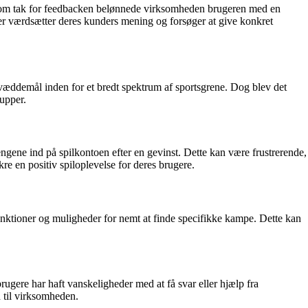
ed. Som tak for feedbacken belønnede virksomheden brugeren med en
der værdsætter deres kunders mening og forsøger at give konkret
 væddemål inden for et bredt spektrum af sportsgrene. Dog blev det
upper.
gene ind på spilkontoen efter en gevinst. Dette kan være frustrerende,
re en positiv spiloplevelse for deres brugere.
nktioner og muligheder for nemt at finde specifikke kampe. Dette kan
ugere har haft vanskeligheder med at få svar eller hjælp fra
d til virksomheden.