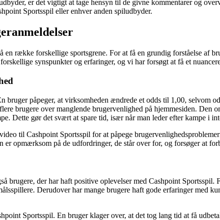
ludbyder, er det vigtigt at tage hensyn til de givne kommentarer og overv
hpoint Sportsspil eller enhver anden spiludbyder.
geranmeldelser
en række forskellige sportsgrene. For at få en grundig forståelse af b
rskellige synspunkter og erfaringer, og vi har forsøgt at få et nuancere
ghed
n bruger påpeger, at virksomheden ændrede et odds til 1,00, selvom odd
ger flere brugere over manglende brugervenlighed på hjemmesiden. Den o
pe. Dette gør det svært at spare tid, især når man leder efter kampe i i
video til Cashpoint Sportsspil for at påpege brugervenlighedsproblemer
n er opmærksom på de udfordringer, de står over for, og forsøger at for
 brugere, der har haft positive oplevelser med Cashpoint Sportsspil. F
ålsspillere. Derudover har mange brugere haft gode erfaringer med kun
int Sportsspil. En bruger klager over, at det tog lang tid at få udbetalt