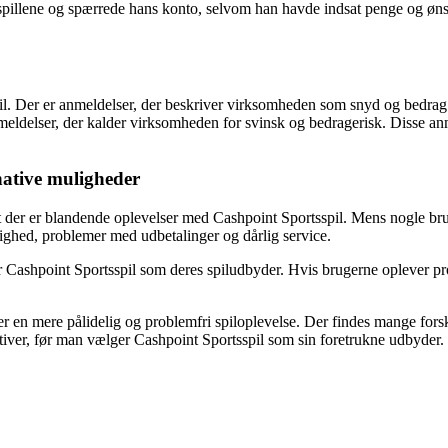
pillene og spærrede hans konto, selvom han havde indsat penge og øns
. Der er anmeldelser, der beskriver virksomheden som snyd og bedrag. 
ldelser, der kalder virksomheden for svinsk og bedragerisk. Disse anm
rnative muligheder
der er blandende oplevelser med Cashpoint Sportsspil. Mens nogle brug
ghed, problemer med udbetalinger og dårlig service.
 Cashpoint Sportsspil som deres spiludbyder. Hvis brugerne oplever prob
r en mere pålidelig og problemfri spiloplevelse. Der findes mange fors
tiver, før man vælger Cashpoint Sportsspil som sin foretrukne udbyder.