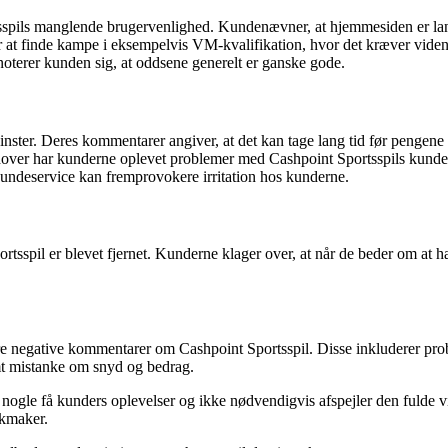
tsspils manglende brugervenlighed. Kundenævner, at hjemmesiden er lan
er at finde kampe i eksempelvis VM-kvalifikation, hvor det kræver vi
oterer kunden sig, at oddsene generelt er ganske gode.
nster. Deres kommentarer angiver, at det kan tage lang tid før pengene 
dover har kunderne oplevet problemer med Cashpoint Sportsspils kundes
kundeservice kan fremprovokere irritation hos kunderne.
sspil er blevet fjernet. Kunderne klager over, at når de beder om at hæ
e negative kommentarer om Cashpoint Sportsspil. Disse inkluderer pro
mt mistanke om snyd og bedrag.
ogle få kunders oplevelser og ikke nødvendigvis afspejler den fulde vir
okmaker.