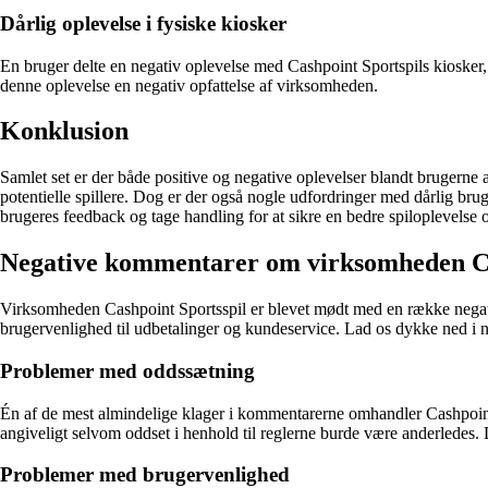
Dårlig oplevelse i fysiske kiosker
En bruger delte en negativ oplevelse med Cashpoint Sportspils kiosker
denne oplevelse en negativ opfattelse af virksomheden.
Konklusion
Samlet set er der både positive og negative oplevelser blandt brugerne a
potentielle spillere. Dog er der også nogle udfordringer med dårlig bruge
brugeres feedback og tage handling for at sikre en bedre spiloplevelse o
Negative kommentarer om virksomheden Ca
Virksomheden Cashpoint Sportsspil er blevet mødt med en række negat
brugervenlighed til udbetalinger og kundeservice. Lad os dykke ned i 
Problemer med oddssætning
Én af de mest almindelige klager i kommentarerne omhandler Cashpoint S
angiveligt selvom oddset i henhold til reglerne burde være anderledes. Det
Problemer med brugervenlighed