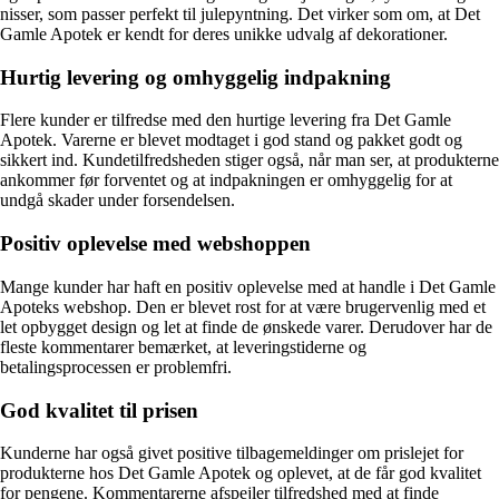
nisser, som passer perfekt til julepyntning. Det virker som om, at Det
Gamle Apotek er kendt for deres unikke udvalg af dekorationer.
Hurtig levering og omhyggelig indpakning
Flere kunder er tilfredse med den hurtige levering fra Det Gamle
Apotek. Varerne er blevet modtaget i god stand og pakket godt og
sikkert ind. Kundetilfredsheden stiger også, når man ser, at produkterne
ankommer før forventet og at indpakningen er omhyggelig for at
undgå skader under forsendelsen.
Positiv oplevelse med webshoppen
Mange kunder har haft en positiv oplevelse med at handle i Det Gamle
Apoteks webshop. Den er blevet rost for at være brugervenlig med et
let opbygget design og let at finde de ønskede varer. Derudover har de
fleste kommentarer bemærket, at leveringstiderne og
betalingsprocessen er problemfri.
God kvalitet til prisen
Kunderne har også givet positive tilbagemeldinger om prislejet for
produkterne hos Det Gamle Apotek og oplevet, at de får god kvalitet
for pengene. Kommentarerne afspejler tilfredshed med at finde