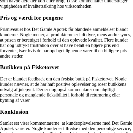
som havde defekter kort efter brug. Disse kommentarer understreger
vigtigheden af kvalitetssikring hos virksomheden.
Pris og værdi for pengene
Prisniveauet hos Det Gamle Apotek får blandede anmeldelser blandt
kunderne. Nogle mener, at produkterne er lidt dyre, mens andre synes,
at prisen er berettiget i forhold til den oplevede kvalitet. Flere kunder
har dog udtrykt frustration over at have betalt en højere pris end
forventet, især hvis de har opdaget lignende varer til en billigere pris
andre steder.
Butikken på Fisketorvet
Der er blandet feedback om den fysiske butik på Fisketorvet. Nogle
kunder nævner, at de har haft positive oplevelser og roser butikkens
udvalg af julepynt. Der er dog også kommentarer om uhøfligt
personale og manglende fleksibilitet i forhold til returnering eller
bytning af varer.
Konklusion
Samlet set viser kommentarerne, at kundeoplevelserne med Det Gamle
Apotek varierer. Nogle kunder er tilfredse med den personlige service,