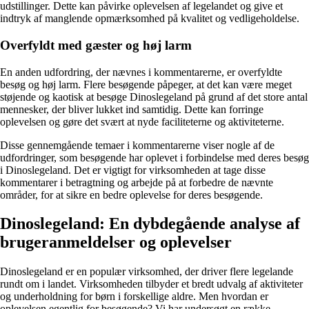
udstillinger. Dette kan påvirke oplevelsen af legelandet og give et
indtryk af manglende opmærksomhed på kvalitet og vedligeholdelse.
Overfyldt med gæster og høj larm
En anden udfordring, der nævnes i kommentarerne, er overfyldte
besøg og høj larm. Flere besøgende påpeger, at det kan være meget
støjende og kaotisk at besøge Dinoslegeland på grund af det store antal
mennesker, der bliver lukket ind samtidig. Dette kan forringe
oplevelsen og gøre det svært at nyde faciliteterne og aktiviteterne.
Disse gennemgående temaer i kommentarerne viser nogle af de
udfordringer, som besøgende har oplevet i forbindelse med deres besøg
i Dinoslegeland. Det er vigtigt for virksomheden at tage disse
kommentarer i betragtning og arbejde på at forbedre de nævnte
områder, for at sikre en bedre oplevelse for deres besøgende.
Dinoslegeland: En dybdegående analyse af
brugeranmeldelser og oplevelser
Dinoslegeland er en populær virksomhed, der driver flere legelande
rundt om i landet. Virksomheden tilbyder et bredt udvalg af aktiviteter
og underholdning for børn i forskellige aldre. Men hvordan er
oplevelsen egentlig for besøgende? Vi har undersøgt en række