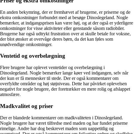
Priser og ekstra omkostninger
En anden bekymring, der er fremhævet af brugerne, er priserne og de
ekstra omkostninger forbundet med at besøge Dinoslegeland. Nogle
bemærker, at indgangsprisen kan være høj, og at der også er yderligere
omkostninger for visse aktiviteter eller genstande såsom radiobiler.
Brugerne har også udtrykt frustration over at skulle betale for voksne,
der blot ønsker at overvåge deres børn, da det kan føles som
unødvendige omkostninger.
Ventetid og overbelægning
Flere brugere har oplevet ventetider og overbelægning i
Dinoslegeland. Nogle bemærker lange køer ved indgangen, selv når
der kun er få mennesker til stede. Der er også kommentarer om
overfyldte områder og høj støjniveau. Dette har påvirket oplevelsen
negativt for nogle brugere, der foretrækker en mere rolig og afslappet
atmosfære.
Madkvalitet og priser
Der er blandede kommentarer om madkvaliteten i Dinoslegeland.
Nogle brugere har været tilfredse med maden og har fundet priserne
rimelige. Andre har dog beskrevet maden som uappetitlig og
overpriced. Der er også kommentarer om fejlagtige ordrer og skuffelse