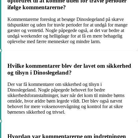
opfordret til at komme uden for travle perioder
ifølge kommentarerne?
Kommentarerne foreslog at besøge Dinoslegeland på skæve
tidspunkter og uden for travle perioder for at undgå for mange
gæster og ventetid. Nogle påpegede også, at det var bedre at
undgå weekender og helligdage for at få en mere behagelig
oplevelse med færre mennesker og mindre larm.
Hvilke kommentarer blev der lavet om sikkerhed
og tilsyn i Dinoslegeland?
Der var få kommentarer om sikkerhed og tilsyn i
Dinoslegeland. Nogle påpegede behovet for bedre
sikkerhedsforanstaltninger, især når det kom til mindre børns
område, hvor ældre børn legede vildt. Der blev også nævnt
behovet for mere voksenovervågning og kontrol for at sikre
børnenes sikkerhed og trivsel.
Hvordan var kommentarerne om indretningen