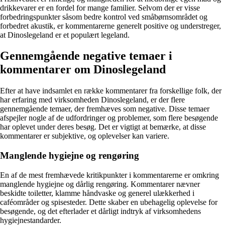
drikkevarer er en fordel for mange familier. Selvom der er visse
forbedringspunkter såsom bedre kontrol ved småbørnsområdet og
forbedret akustik, er kommentarerne generelt positive og understreger,
at Dinoslegeland er et populært legeland.
Gennemgående negative temaer i
kommentarer om Dinoslegeland
Efter at have indsamlet en række kommentarer fra forskellige folk, der
har erfaring med virksomheden Dinoslegeland, er der flere
gennemgående temaer, der fremhæves som negative. Disse temaer
afspejler nogle af de udfordringer og problemer, som flere besøgende
har oplevet under deres besøg. Det er vigtigt at bemærke, at disse
kommentarer er subjektive, og oplevelser kan variere.
Manglende hygiejne og rengøring
En af de mest fremhævede kritikpunkter i kommentarerne er omkring
manglende hygiejne og dårlig rengøring. Kommentarer nævner
beskidte toiletter, klamme håndvaske og generel ulækkerhed i
caféområder og spisesteder. Dette skaber en ubehagelig oplevelse for
besøgende, og det efterlader et dårligt indtryk af virksomhedens
hygiejnestandarder.