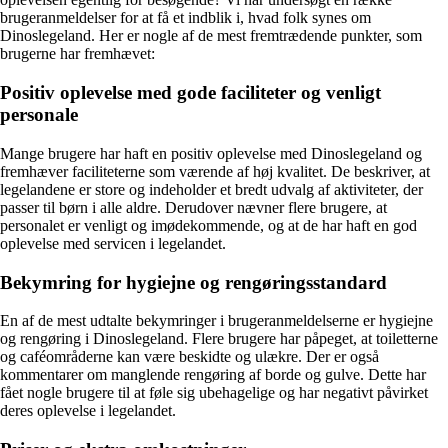
brugeranmeldelser for at få et indblik i, hvad folk synes om
Dinoslegeland. Her er nogle af de mest fremtrædende punkter, som
brugerne har fremhævet:
Positiv oplevelse med gode faciliteter og venligt
personale
Mange brugere har haft en positiv oplevelse med Dinoslegeland og
fremhæver faciliteterne som værende af høj kvalitet. De beskriver, at
legelandene er store og indeholder et bredt udvalg af aktiviteter, der
passer til børn i alle aldre. Derudover nævner flere brugere, at
personalet er venligt og imødekommende, og at de har haft en god
oplevelse med servicen i legelandet.
Bekymring for hygiejne og rengøringsstandard
En af de mest udtalte bekymringer i brugeranmeldelserne er hygiejne
og rengøring i Dinoslegeland. Flere brugere har påpeget, at toiletterne
og caféområderne kan være beskidte og ulækre. Der er også
kommentarer om manglende rengøring af borde og gulve. Dette har
fået nogle brugere til at føle sig ubehagelige og har negativt påvirket
deres oplevelse i legelandet.