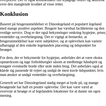
over den manglende kvalitet af visse retter.
Konklusion
Baseret på brugeranmeldelser er Dinoslegeland et populært legeland
med mange positive aspekter. Brugere har værdsat faciliteterne og den
venlige service. Dog er der også bekymringer omkring hygiejne, priser,
ventetider og overbelægning. Det er vigtigt at bemærke, at
brugeranmeldelser kan være subjektive, og at oplevelsen kan variere
afhængigt af den enkelte legelandets placering og tidspunktet for
besøget.
For dem, der er bekymrede for hygiejne, anbefales det at være ekstra
opmærksom og tage forholdsregler såsom at medbringe håndsprit og
rengøre eventuelle borde eller stole inden brug. Det anbefales også at
klæde sig passende til vejret og undgå de mest travle tidspunkter, hvis
man ønsker at undgå ventetider og overbelægning.
Generelt set har Dinoslegeland stadig meget at byde på, og mange
besøgende har haft en positiv oplevelse. Det kan være værd at
overveje at besøge et af legelandets lokationer for at danne sin egen
mening.