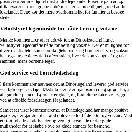
prisniveau sammenlignet med andre legelande. Priserne på mad og
drikkevarer er rimelige, og entréprisen er sammenlignelig med andre
legelande. Dette gør det mere overkommeligt for familier at besøge
stedet.
Veludstyret legeområde for både børn og voksne
Mange kommentarer giver udtryk for, at Dinoslegeland har et
veludstyret legeområde både for børn og voksne. Der er mulighed for
diverse aktiviteter som skumkuglekanoner og bumper cars, og voksne
kan også nyde deres tid i caféområdet, hvor de kan slappe af og tale
sammen, mens børnene leger.
God service ved børnefødselsdag
I flere kommentarer nævnes det, at Dinoslegeland leverer god service
ved børnefødselsdage. Medarbejderne er hjælpsomme og sørger for, at
alt går efter planen. Børnene er glade, og forældrene føler sig trygge
ved at afholde fødselsdagen i legelandet.
Samlet set viser kommentarerne, at Dinoslegeland har mange positive
aspekter, der gør det til en god oplevelse for både børn og voksne. Med
et stort udvalg af aktiviteter og venligt personale er der gode
muligheder for at skabe sjove og glade stunder for børnene.
Prisniveauet er rimeligt, og muligheden for at medbringe egen mad og