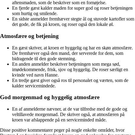
aftensmaden, som de beskriver som en fornøjelse.
En fjerde gæst kalder maden for super god og roser betjeningen
som hurtig og smilende.
En sidste anmelder fremhæver stegte ål og stuvede kartofler som
det gode, de fik på kroen, og roser også den lokale øl.
Atmosfære og betjening
En gæst skriver, at kroen er hyggelig og har en skøn atmosfære.
De fremhæver også den mand, der serverede for dem, som
bidragende til den gode stemning.
En anden anmelder beskriver betjeningen som mega sød,
imødekommende, frisk, sjov og hyggelig. De roser særligt en
kvinde ved navn Hanne.
En tredje gæst giver også ros til personalet og værten, som de
kalder servicemindede.
God morgenmad og hyggelig atmosfære
En af anmelderne nævner, at de var tilfredse med de gode og
veltillavede morgenmad. De skriver også, at atmosfæren på
kroen var afslappende på en serviceminded måde.
Disse positive kommentarer peger på nogle enkelte områder, hvor