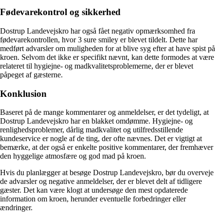
Fødevarekontrol og sikkerhed
Dostrup Landevejskro har også fået negativ opmærksomhed fra
fødevarekontrollen, hvor 3 sure smiley er blevet tildelt. Dette har
medført advarsler om muligheden for at blive syg efter at have spist på
kroen. Selvom det ikke er specifikt nævnt, kan dette formodes at være
relateret til hygiejne- og madkvalitetsproblemerne, der er blevet
påpeget af gæsterne.
Konklusion
Baseret på de mange kommentarer og anmeldelser, er det tydeligt, at
Dostrup Landevejskro har en blakket omdømme. Hygiejne- og
renlighedsproblemer, dårlig madkvalitet og utilfredsstillende
kundeservice er nogle af de ting, der ofte nævnes. Det er vigtigt at
bemærke, at der også er enkelte positive kommentarer, der fremhæver
den hyggelige atmosfære og god mad på kroen.
Hvis du planlægger at besøge Dostrup Landevejskro, bør du overveje
de advarsler og negative anmeldelser, der er blevet delt af tidligere
gæster. Det kan være klogt at undersøge den mest opdaterede
information om kroen, herunder eventuelle forbedringer eller
ændringer.