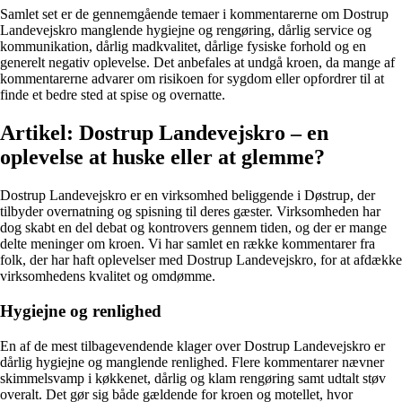
Samlet set er de gennemgående temaer i kommentarerne om Dostrup
Landevejskro manglende hygiejne og rengøring, dårlig service og
kommunikation, dårlig madkvalitet, dårlige fysiske forhold og en
generelt negativ oplevelse. Det anbefales at undgå kroen, da mange af
kommentarerne advarer om risikoen for sygdom eller opfordrer til at
finde et bedre sted at spise og overnatte.
Artikel: Dostrup Landevejskro – en
oplevelse at huske eller at glemme?
Dostrup Landevejskro er en virksomhed beliggende i Døstrup, der
tilbyder overnatning og spisning til deres gæster. Virksomheden har
dog skabt en del debat og kontrovers gennem tiden, og der er mange
delte meninger om kroen. Vi har samlet en række kommentarer fra
folk, der har haft oplevelser med Dostrup Landevejskro, for at afdække
virksomhedens kvalitet og omdømme.
Hygiejne og renlighed
En af de mest tilbagevendende klager over Dostrup Landevejskro er
dårlig hygiejne og manglende renlighed. Flere kommentarer nævner
skimmelsvamp i køkkenet, dårlig og klam rengøring samt udtalt støv
overalt. Det gør sig både gældende for kroen og motellet, hvor