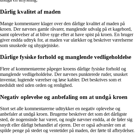
Dårlig kvalitet af maden
Mange kommentarer klager over den dårlige kvalitet af maden på
kroen. Der nævnes gamle råvarer, manglende udvalg på et kagebord,
samt oplevelser af at blive syge efter at have spist på kroen. En bruger
giver endda udtryk for, at maden var ulækker og beskriver værelserne
som snuskede og uhygiejniske.
Dårlige fysiske forhold og manglende vedligeholdelse
Flere af kommentarerne påpeger kroens dårlige fysiske forhold og
manglende vedligeholdelse. Der nævnes punkterede ruder, snusket
inventar, lugtende værelser og løse kabler. Det beskrives som et
nedslidt sted uden orden og renlighed.
Negativ oplevelse og anbefaling om at undgå kroen
Stort set alle kommentarerne udtrykker en negativ oplevelse og
anbefaler at undgå kroen. Brugerne beskriver det som det dårligste
sted, de nogensinde har været, og nogle nævner endda, at de føler sig
snydt eller dårligt behandlet af ejeren. Der er også advarsler om at
spilde penge på stedet og ventetider på maden, der førte til afbrydelser.