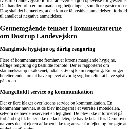
Dostrup Landevejskro formår at levere en god oplevelse for gæsterne.
Det handler primært om maden og betjeningen, som flere gæster roser.
Dog skal det bemærkes, at der kun er få positive anmeldelser i forhold
til antallet af negative anmeldelser.
Gennemgående temaer i kommentarerne
om Dostrup Landevejskro
Manglende hygiejne og dårlig rengøring
Flere af kommentarerne fremhæver kroens manglende hygiejne,
dårlige rengøring og beskidte forhold. Der er rapporteret om
skimmelsvamp i køkkenet, udtalt støv og klam rengøring. En bruger
beretter endda om at have oplevet alvorlig sygdom efter at have spist
på kroen.
Mangelfuldt service og kommunikation
Der er flere klager over kroens service og kommunikation. En
kommentar nævner, at de blev indlogeret i et værelse i moteldelen,
selvom de havde reserveret en lejlighed. De blev ikke informeret på
forhånd og fik heller ikke de faciliteter, de havde betalt for. Derudover
nævnes det, at ejeren af kroen ikke tog ansvar for fejlen og forsøgte at
undgå en aflysning.