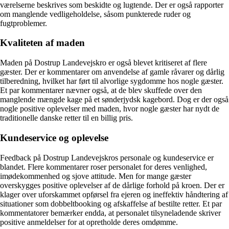
værelserne beskrives som beskidte og lugtende. Der er også rapporter
om manglende vedligeholdelse, såsom punkterede ruder og
fugtproblemer.
Kvaliteten af maden
Maden på Dostrup Landevejskro er også blevet kritiseret af flere
gæster. Der er kommentarer om anvendelse af gamle råvarer og dårlig
tilberedning, hvilket har ført til alvorlige sygdomme hos nogle gæster.
Et par kommentarer nævner også, at de blev skuffede over den
manglende mængde kage på et sønderjydsk kagebord. Dog er der også
nogle positive oplevelser med maden, hvor nogle gæster har nydt de
traditionelle danske retter til en billig pris.
Kundeservice og oplevelse
Feedback på Dostrup Landevejskros personale og kundeservice er
blandet. Flere kommentarer roser personalet for deres venlighed,
imødekommenhed og sjove attitude. Men for mange gæster
overskygges positive oplevelser af de dårlige forhold på kroen. Der er
klager over uforskammet opførsel fra ejeren og ineffektiv håndtering af
situationer som dobbeltbooking og afskaffelse af bestilte retter. Et par
kommentatorer bemærker endda, at personalet tilsyneladende skriver
positive anmeldelser for at opretholde deres omdømme.