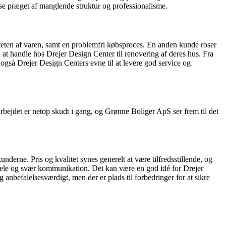
lse præget af manglende struktur og professionalisme.
liteten af varen, samt en problemfri købsproces. En anden kunde roser
 at handle hos Drejer Design Center til renovering af deres hus. Fra
også Drejer Design Centers evne til at levere god service og
ejdet er netop skudt i gang, og Grønne Boliger ApS ser frem til det
erne. Pris og kvalitet synes generelt at være tilfredsstillende, og
dele og svær kommunikation. Det kan være en god idé for Drejer
anbefalelsesværdigt, men der er plads til forbedringer for at sikre