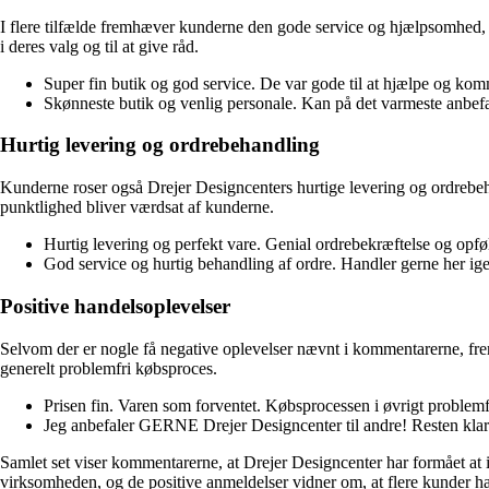
I flere tilfælde fremhæver kunderne den gode service og hjælpsomhed, s
i deres valg og til at give råd.
Super fin butik og god service. De var gode til at hjælpe og kom
Skønneste butik og venlig personale. Kan på det varmeste anbefal
Hurtig levering og ordrebehandling
Kunderne roser også Drejer Designcenters hurtige levering og ordrebehan
punktlighed bliver værdsat af kunderne.
Hurtig levering og perfekt vare. Genial ordrebekræftelse og opfø
God service og hurtig behandling af ordre. Handler gerne her ig
Positive handelsoplevelser
Selvom der er nogle få negative oplevelser nævnt i kommentarerne, frem
generelt problemfri købsproces.
Prisen fin. Varen som forventet. Købsprocessen i øvrigt problemf
Jeg anbefaler GERNE Drejer Designcenter til andre! Resten klar
Samlet set viser kommentarerne, at Drejer Designcenter har formået at
virksomheden, og de positive anmeldelser vidner om, at flere kunder h