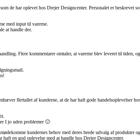
om de har oplevet hos Drejer Designcenter. Personalet er beskrevet som 
me med input til varerne.
e at handle der.
dling. Flere kommentarer omtaler, at varerne blev leveret til tiden, og
lgningsmail.
en!
hæver flertallet af kunderne, at de har haft gode handelsoplevelser hos
ri.
er I jo uden problemer 🙂
 imødekomme kundernes behov med deres brede udvalg af produkter og go
ar haft en god oplevelse med at handle hos Drejer Designcenter.