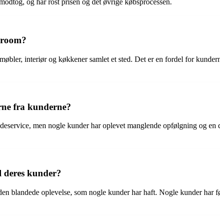
modtog, og har rost prisen og det øvrige købsprocessen.
owroom?
bler, interiør og køkkener samlet et sted. Det er en fordel for kundern
rne fra kunderne?
deservice, men nogle kunder har oplevet manglende opfølgning og en de
.
il deres kunder?
 den blandede oplevelse, som nogle kunder har haft. Nogle kunder har f