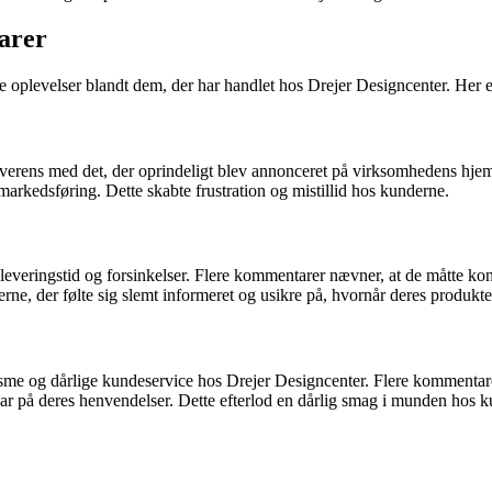
arer
ive oplevelser blandt dem, der har handlet hos Drejer Designcenter. He
verens med det, der oprindeligt blev annonceret på virksomhedens hjem
arkedsføring. Dette skabte frustration og mistillid hos kunderne.
veringstid og forsinkelser. Flere kommentarer nævner, at de måtte kont
rne, der følte sig slemt informeret og usikre på, hvornår deres produkter 
sme og dårlige kundeservice hos Drejer Designcenter. Flere kommentare
 svar på deres henvendelser. Dette efterlod en dårlig smag i munden hos k