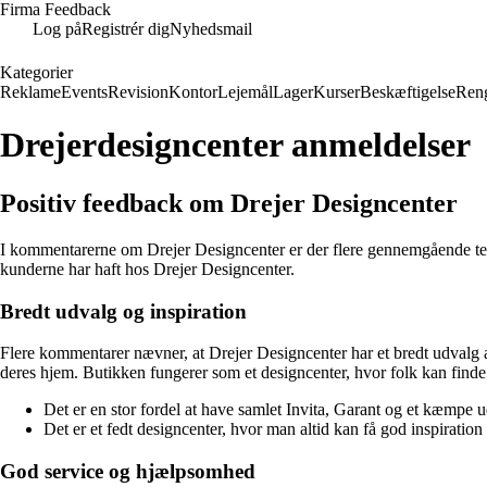
Firma Feedback
Log på
Registrér dig
Nyhedsmail
Kategorier
Reklame
Events
Revision
Kontor
Lejemål
Lager
Kurser
Beskæftigelse
Ren
Drejerdesigncenter anmeldelser
Positiv feedback om Drejer Designcenter
I kommentarerne om Drejer Designcenter er der flere gennemgående tema
kunderne har haft hos Drejer Designcenter.
Bredt udvalg og inspiration
Flere kommentarer nævner, at Drejer Designcenter har et bredt udvalg af 
deres hjem. Butikken fungerer som et designcenter, hvor folk kan finde i
Det er en stor fordel at have samlet Invita, Garant og et kæmpe ud
Det er et fedt designcenter, hvor man altid kan få god inspiration
God service og hjælpsomhed