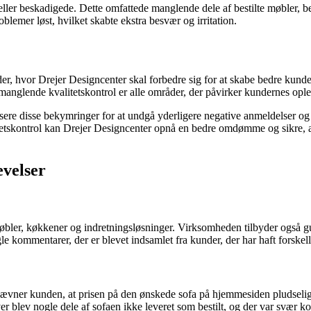
ller beskadigede. Dette omfattede manglende dele af bestilte møbler, bes
blemer løst, hvilket skabte ekstra besvær og irritation.
der, hvor Drejer Designcenter skal forbedre sig for at skabe bedre kund
anglende kvalitetskontrol er alle områder, der påvirker kundernes ople
ssere disse bekymringer for at undgå yderligere negative anmeldelser og
etskontrol kan Drejer Designcenter opnå en bedre omdømme og sikre, at 
evelser
ler, køkkener og indretningsløsninger. Virksomheden tilbyder også gulv
nogle kommentarer, der er blevet indsamlet fra kunder, der har haft forsk
 nævner kunden, at prisen på den ønskede sofa på hjemmesiden pludselig
er blev nogle dele af sofaen ikke leveret som bestilt, og der var svær