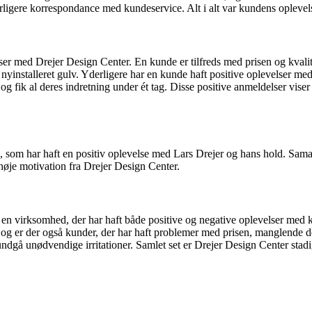
erligere korrespondance med kundeservice. Alt i alt var kundens opleve
velser med Drejer Design Center. En kunde er tilfreds med prisen og kva
yinstalleret gulv. Yderligere har en kunde haft positive oplevelser med
fik al deres indretning under ét tag. Disse positive anmeldelser viser 
om har haft en positiv oplevelse med Lars Drejer og hans hold. Samarb
je motivation fra Drejer Design Center.
virksomhed, der har haft både positive og negative oplevelser med kund
Dog er der også kunder, der har haft problemer med prisen, manglende 
dgå unødvendige irritationer. Samlet set er Drejer Design Center stadig 