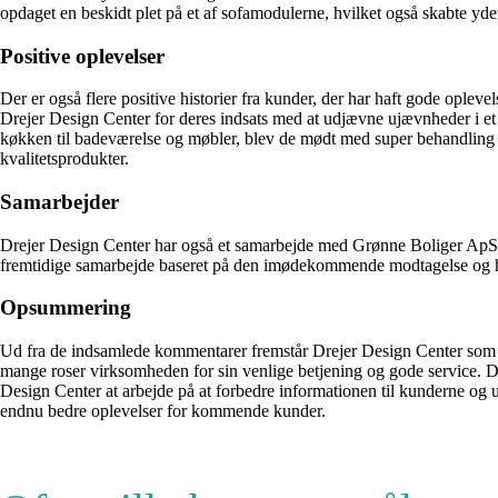
opdaget en beskidt plet på et af sofamodulerne, hvilket også skabte yd
Positive oplevelser
Der er også flere positive historier fra kunder, der har haft gode ople
Drejer Design Center for deres indsats med at udjævne ujævnheder i et n
køkken til badeværelse og møbler, blev de mødt med super behandling og 
kvalitetsprodukter.
Samarbejder
Drejer Design Center har også et samarbejde med Grønne Boliger ApS, s
fremtidige samarbejde baseret på den imødekommende modtagelse og hø
Opsummering
Ud fra de indsamlede kommentarer fremstår Drejer Design Center som en 
mange roser virksomheden for sin venlige betjening og gode service. 
Design Center at arbejde på at forbedre informationen til kunderne og un
endnu bedre oplevelser for kommende kunder.