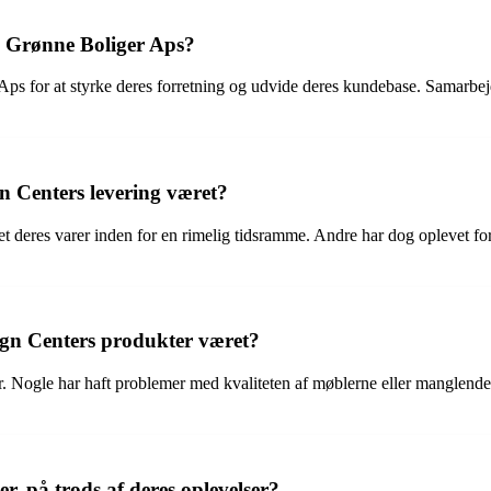
d Grønne Boliger Aps?
 for at styrke deres forretning og udvide deres kundebase. Samarbejdet
n Centers levering været?
 deres varer inden for en rimelig tidsramme. Andre har dog oplevet fors
gn Centers produkter været?
r. Nogle har haft problemer med kvaliteten af møblerne eller manglend
, på trods af deres oplevelser?