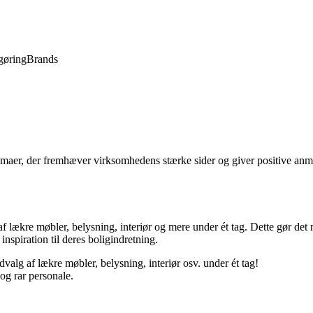
gøring
Brands
er, der fremhæver virksomhedens stærke sider og giver positive anmelde
lækre møbler, belysning, interiør og mere under ét tag. Dette gør det ne
nspiration til deres boligindretning.
valg af lækre møbler, belysning, interiør osv. under ét tag!
 og rar personale.