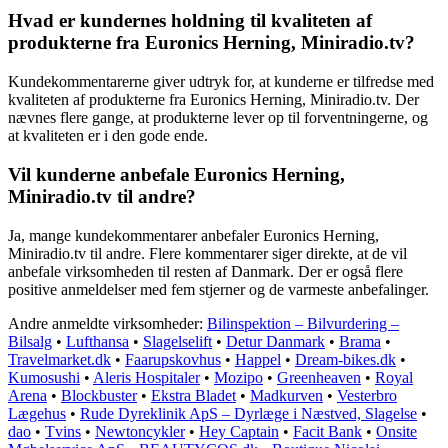
Hvad er kundernes holdning til kvaliteten af
produkterne fra Euronics Herning, Miniradio.tv?
Kundekommentarerne giver udtryk for, at kunderne er tilfredse med
kvaliteten af produkterne fra Euronics Herning, Miniradio.tv. Der
nævnes flere gange, at produkterne lever op til forventningerne, og
at kvaliteten er i den gode ende.
Vil kunderne anbefale Euronics Herning,
Miniradio.tv til andre?
Ja, mange kundekommentarer anbefaler Euronics Herning,
Miniradio.tv til andre. Flere kommentarer siger direkte, at de vil
anbefale virksomheden til resten af Danmark. Der er også flere
positive anmeldelser med fem stjerner og de varmeste anbefalinger.
Andre anmeldte virksomheder:
Bilinspektion – Bilvurdering –
Bilsalg
•
Lufthansa
•
Slagelselift
•
Detur Danmark
•
Brama
•
Travelmarket.dk
•
Faarupskovhus
•
Happel
•
Dream-bikes.dk
•
Kumosushi
•
Aleris Hospitaler
•
Mozipo
•
Greenheaven
•
Royal
Arena
•
Blockbuster
•
Ekstra Bladet
•
Madkurven
•
Vesterbro
Lægehus
•
Rude Dyreklinik ApS – Dyrlæge i Næstved, Slagelse
•
dao
•
Tvins
•
Newtoncykler
•
Hey Captain
•
Facit Bank
•
Onsite