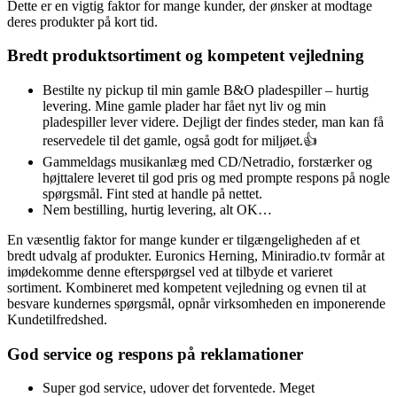
Dette er en vigtig faktor for mange kunder, der ønsker at modtage
deres produkter på kort tid.
Bredt produktsortiment og kompetent vejledning
Bestilte ny pickup til min gamle B&O pladespiller – hurtig
levering. Mine gamle plader har fået nyt liv og min
pladespiller lever videre. Dejligt der findes steder, man kan få
reservedele til det gamle, også godt for miljøet.👍
Gammeldags musikanlæg med CD/Netradio, forstærker og
højttalere leveret til god pris og med prompte respons på nogle
spørgsmål. Fint sted at handle på nettet.
Nem bestilling, hurtig levering, alt OK…
En væsentlig faktor for mange kunder er tilgængeligheden af et
bredt udvalg af produkter. Euronics Herning, Miniradio.tv formår at
imødekomme denne efterspørgsel ved at tilbyde et varieret
sortiment. Kombineret med kompetent vejledning og evnen til at
besvare kundernes spørgsmål, opnår virksomheden en imponerende
Kundetilfredshed.
God service og respons på reklamationer
Super god service, udover det forventede. Meget