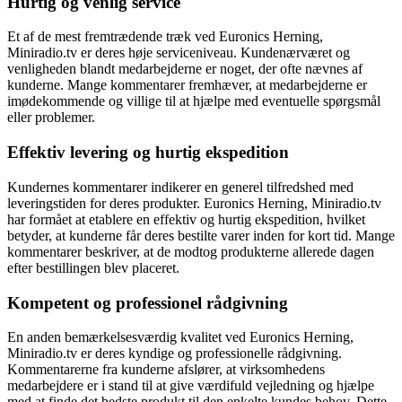
Hurtig og venlig service
Et af de mest fremtrædende træk ved Euronics Herning,
Miniradio.tv er deres høje serviceniveau. Kundenærværet og
venligheden blandt medarbejderne er noget, der ofte nævnes af
kunderne. Mange kommentarer fremhæver, at medarbejderne er
imødekommende og villige til at hjælpe med eventuelle spørgsmål
eller problemer.
Effektiv levering og hurtig ekspedition
Kundernes kommentarer indikerer en generel tilfredshed med
leveringstiden for deres produkter. Euronics Herning, Miniradio.tv
har formået at etablere en effektiv og hurtig ekspedition, hvilket
betyder, at kunderne får deres bestilte varer inden for kort tid. Mange
kommentarer beskriver, at de modtog produkterne allerede dagen
efter bestillingen blev placeret.
Kompetent og professionel rådgivning
En anden bemærkelsesværdig kvalitet ved Euronics Herning,
Miniradio.tv er deres kyndige og professionelle rådgivning.
Kommentarerne fra kunderne afslører, at virksomhedens
medarbejdere er i stand til at give værdifuld vejledning og hjælpe
med at finde det bedste produkt til den enkelte kundes behov. Dette