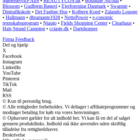
Møbelservice ApS
•
BEAUTYCOS.dk
•
Boutique Nicolai
•
Blossom
•
Gudhjem Røgeri
•
Ejerforening Danmark
•
Swappie
•
Dintrafikskole
•
Det Faglige Hus
•
Kolberg Koed
•
Zalando Lounge
•
Hallmann
•
dbramante1928
•
NettoPower
•
e-conomic
regnskabsprogram
•
Ntauto
•
Fields Shopping Center
•
Clearhaus
•
Hals Strand Camping
•
cctaste.dk
•
Dartshopper
Firma Feedback
Del og hjælp
X
Facebook
Instagram
LinkedIn
YouTube
Pinterest
TikTok
Mail
RSS
© Kun til personlig brug.
© Alle rettigheder forbeholdes. Vi deltager i affiliateprogrammer og
modtager betaling for køb via vores henvisninger.
© Ophavsret gælder for alt indhold her. Vi kan få en del af salget
gennem produktlinks. Indhold må ikke anvendes uden skriftlig
tilladelse fra rettighedshaver.
Beskrivelse