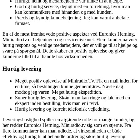
Hurtigt, nemt og medarbejderne var flinke til at hjælpe.
God og hurtig service, dejligt med en forretning, hvor man
kan kommunikere med hinanden og med kunden.
Præcis og kyndig kundebetjening. Jeg kan varmt anbefale
firmaet.
En af de mest fremhævede positive aspekter ved Euronics Herning,
Miniradio.tv er betjeningen og serviceniveauet. Flere kunder nævner
hurtig respons og venlige medarbejdere, der er villige til at hjælpe og
svare på spørgsmål. Dette skaber en positiv oplevelse og giver
kunderne tillid til at handle hos virksomheden.
Hurtig levering
Meget positiv oplevelse af Miniradio.Tv. Fik en mail inden for
en time, så bestillingen kunne gennemføres. Næste dag
modtog jeg varen. Meget hurtig ekspedition.
Super hurtig levering. Skønt man kan ringe og tale med en
ekspert inden bestilling, hvis man er i tvivl.
Hurtig levering og korrekt telefonisk vejledning.
Leveringshastighed spiller en afgørende rolle for mange kunder, og
her redder Euronics Herning, Miniradio.tv sig som en stjerne. Fra
flere kommentarer kan man udlede, at virksomheden er både
effektiv og hurtig til at behandle ordrer og sikre hurtig levering.