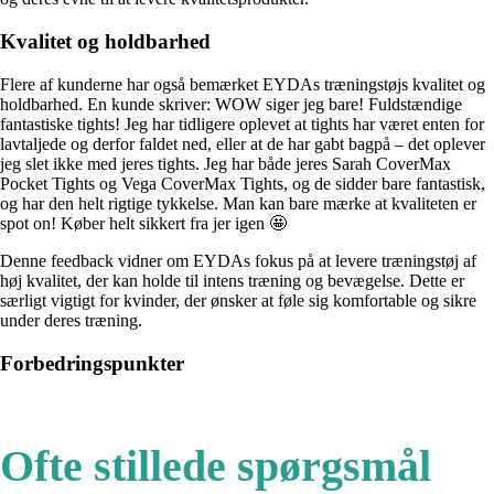
Kvalitet og holdbarhed
Flere af kunderne har også bemærket EYDAs træningstøjs kvalitet og
holdbarhed. En kunde skriver: WOW siger jeg bare! Fuldstændige
fantastiske tights! Jeg har tidligere oplevet at tights har været enten for
lavtaljede og derfor faldet ned, eller at de har gabt bagpå – det oplever
jeg slet ikke med jeres tights. Jeg har både jeres Sarah CoverMax
Pocket Tights og Vega CoverMax Tights, og de sidder bare fantastisk,
og har den helt rigtige tykkelse. Man kan bare mærke at kvaliteten er
spot on! Køber helt sikkert fra jer igen 🤩
Denne feedback vidner om EYDAs fokus på at levere træningstøj af
høj kvalitet, der kan holde til intens træning og bevægelse. Dette er
særligt vigtigt for kvinder, der ønsker at føle sig komfortable og sikre
under deres træning.
Forbedringspunkter
Ofte stillede spørgsmål