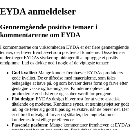
EYDA anmeldelser
Gennemgående positive temaer i
kommentarerne om EYDA
I kommentarerne om virksomheden EYDA er der flere gennemgående
temaer, der bliver fremhævet som positive af kunderne. Disse temaer
understreger EYDAs styrker og bidrager til at opbygge et positivt
omdømme. Lad os dykke ned i nogle af de vigtigste temaer:
God kvalitet:
Mange kunder fremhæver EYDAs produkters
gode kvalitet. De er tilfredse med materialerne, som føles
behagelige at have på, og som bevarer deres form og farve efter
gentagne vaske og træningspas. Kunderne oplever, at
produkterne er slidstærke og skaber værdi for pengene.
Flot design:
EYDAs design bliver rost for at være æstetisk
tiltalende og moderne. Kunderne synes, at træningstøjet ser godt
ud, og de føler sig godt tilpas og selvsikre, når de bærer det. Der
er et bredt udvalg af farver og stilarter, der imødekommer
kundernes forskellige præferencer.
Passende pasform:
Mange kommentarer fremhæver, at EYDAs