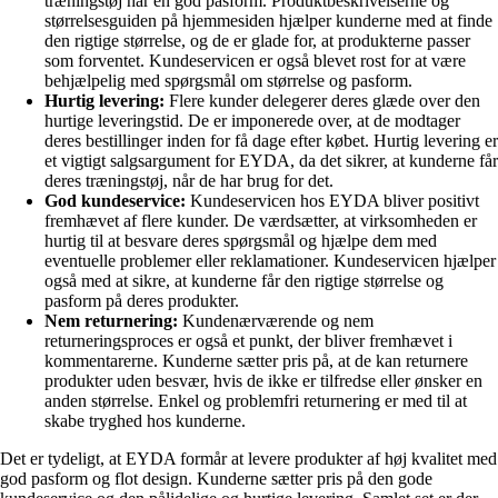
træningstøj har en god pasform. Produktbeskrivelserne og
størrelsesguiden på hjemmesiden hjælper kunderne med at finde
den rigtige størrelse, og de er glade for, at produkterne passer
som forventet. Kundeservicen er også blevet rost for at være
behjælpelig med spørgsmål om størrelse og pasform.
Hurtig levering:
Flere kunder delegerer deres glæde over den
hurtige leveringstid. De er imponerede over, at de modtager
deres bestillinger inden for få dage efter købet. Hurtig levering er
et vigtigt salgsargument for EYDA, da det sikrer, at kunderne får
deres træningstøj, når de har brug for det.
God kundeservice:
Kundeservicen hos EYDA bliver positivt
fremhævet af flere kunder. De værdsætter, at virksomheden er
hurtig til at besvare deres spørgsmål og hjælpe dem med
eventuelle problemer eller reklamationer. Kundeservicen hjælper
også med at sikre, at kunderne får den rigtige størrelse og
pasform på deres produkter.
Nem returnering:
Kundenærværende og nem
returneringsproces er også et punkt, der bliver fremhævet i
kommentarerne. Kunderne sætter pris på, at de kan returnere
produkter uden besvær, hvis de ikke er tilfredse eller ønsker en
anden størrelse. Enkel og problemfri returnering er med til at
skabe tryghed hos kunderne.
Det er tydeligt, at EYDA formår at levere produkter af høj kvalitet med
god pasform og flot design. Kunderne sætter pris på den gode