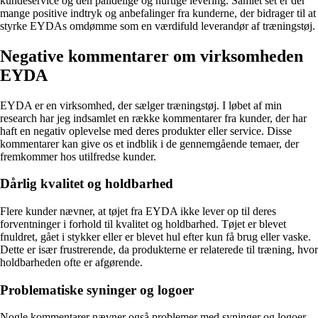
kundeservice og den pålidelige og hurtige levering. Samlet set er der
mange positive indtryk og anbefalinger fra kunderne, der bidrager til at
styrke EYDAs omdømme som en værdifuld leverandør af træningstøj.
Negative kommentarer om virksomheden
EYDA
EYDA er en virksomhed, der sælger træningstøj. I løbet af min
research har jeg indsamlet en række kommentarer fra kunder, der har
haft en negativ oplevelse med deres produkter eller service. Disse
kommentarer kan give os et indblik i de gennemgående temaer, der
fremkommer hos utilfredse kunder.
Dårlig kvalitet og holdbarhed
Flere kunder nævner, at tøjet fra EYDA ikke lever op til deres
forventninger i forhold til kvalitet og holdbarhed. Tøjet er blevet
fnuldret, gået i stykker eller er blevet hul efter kun få brug eller vaske.
Dette er især frustrerende, da produkterne er relaterede til træning, hvor
holdbarheden ofte er afgørende.
Problematiske syninger og logoer
Nogle kommentarer nævner også problemer med syninger og logoer