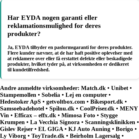
Har EYDA nogen garanti eller
reklamationsmulighed for deres
produkter?
Ja, EYDA tilbyder en pasformsgaranti for deres produkter.
Flere kunder nævner, at de har haft positive oplevelser med
at reklamere over eller få erstattet defekte eller beskadigede
produkter, hvilket tyder på, at virksomheden er dedikeret
til kundetilfredshed.
Andre anmeldte virksomheder:
Match.dk
•
Unibet
•
Stampemollen
•
Sobelia
•
Lej en computer
•
Hedestoker ApS
•
getvoltbox.com
•
Bikesport.dk
•
Samsoebadehotel
•
Spilnu.dk
•
CoolPriser.dk
•
MENY
Vin
•
Efficax – effx.dk
•
Mimosa Foto
•
Stygge
Krumpen
•
La Vecchia Signora
•
Scanningsklinikken
•
Gislev Rejser
•
EL GIGA
•
KJ Auto Auning
•
Borigo
•
Ly Viborg
•
ToyTrade.dk
•
Beirholm Lagersalg
•