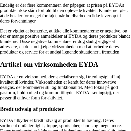
Endelig er der flere kommentarer, der påpeger, at prisen på EYDAs
produkter ikke står i forhold til den oplevede kvalitet. Kunderne føler,
at de betaler for meget for tøjet, når holdbarheden ikke lever op til
deres forventninger.
Det er vigtigt at bemærke, at ikke alle kommentarerne er negative, og
der er mange positive anmeldelser af EYDA og deres produkter blandt
kunderne. Disse negative kommentarer er dog stadig vigtige at
adressere, da de kan hjælpe virksomheden med at forbedre deres
produkter og service for at undgå lignende situationer i fremtiden.
Artikel om virksomheden EYDA
EYDA er en virksomhed, der specialiserer sig i træningstøj af høj
kvalitet til kvinder. Virksomheden er kendt for deres innovative
designs, der kombinerer stil og funktionalitet. Med fokus på god
pasform, holdbarhed og komfort tilbyder EYDA træningstøj, der
passer til enhver form for aktivitet.
Bredt udvalg af produkter
EYDA tilbyder et bredt udvalg af produkter til træning. Deres
sortiment omfatter tights, toppe, sports bher, shorts og meget mere.
Deres træningstøj er både egnet til indendørs og udendørs aktiviteter