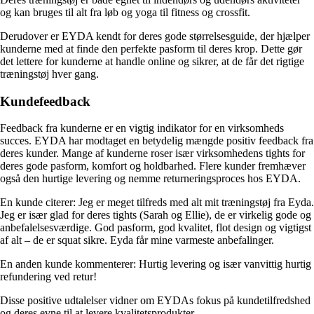
og kan bruges til alt fra løb og yoga til fitness og crossfit.
Derudover er EYDA kendt for deres gode størrelsesguide, der hjælper
kunderne med at finde den perfekte pasform til deres krop. Dette gør
det lettere for kunderne at handle online og sikrer, at de får det rigtige
træningstøj hver gang.
Kundefeedback
Feedback fra kunderne er en vigtig indikator for en virksomheds
succes. EYDA har modtaget en betydelig mængde positiv feedback fra
deres kunder. Mange af kunderne roser især virksomhedens tights for
deres gode pasform, komfort og holdbarhed. Flere kunder fremhæver
også den hurtige levering og nemme returneringsproces hos EYDA.
En kunde citerer: Jeg er meget tilfreds med alt mit træningstøj fra Eyda.
Jeg er især glad for deres tights (Sarah og Ellie), de er virkelig gode og
anbefalelsesværdige. God pasform, god kvalitet, flot design og vigtigst
af alt – de er squat sikre. Eyda får mine varmeste anbefalinger.
En anden kunde kommenterer: Hurtig levering og især vanvittig hurtig
refundering ved retur!
Disse positive udtalelser vidner om EYDAs fokus på kundetilfredshed
og deres evne til at levere kvalitetsprodukter.