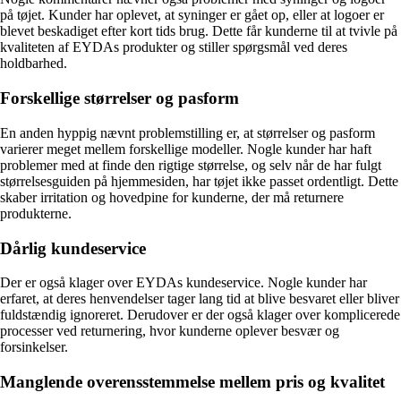
på tøjet. Kunder har oplevet, at syninger er gået op, eller at logoer er
blevet beskadiget efter kort tids brug. Dette får kunderne til at tvivle på
kvaliteten af EYDAs produkter og stiller spørgsmål ved deres
holdbarhed.
Forskellige størrelser og pasform
En anden hyppig nævnt problemstilling er, at størrelser og pasform
varierer meget mellem forskellige modeller. Nogle kunder har haft
problemer med at finde den rigtige størrelse, og selv når de har fulgt
størrelsesguiden på hjemmesiden, har tøjet ikke passet ordentligt. Dette
skaber irritation og hovedpine for kunderne, der må returnere
produkterne.
Dårlig kundeservice
Der er også klager over EYDAs kundeservice. Nogle kunder har
erfaret, at deres henvendelser tager lang tid at blive besvaret eller bliver
fuldstændig ignoreret. Derudover er der også klager over komplicerede
processer ved returnering, hvor kunderne oplever besvær og
forsinkelser.
Manglende overensstemmelse mellem pris og kvalitet