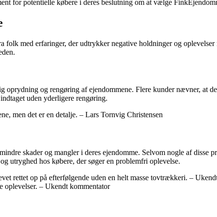
tament for potentielle købere i deres beslutning om at vælge FinkEjend
e
lk med erfaringer, der udtrykker negative holdninger og oplevelser m
eden.
 oprydning og rengøring af ejendommene. Flere kunder nævner, at de f
ve indtaget uden yderligere rengøring.
ne, men det er en detalje. – Lars Tornvig Christensen
 mindre skader og mangler i deres ejendomme. Selvom nogle af disse pr
n og utryghed hos købere, der søger en problemfri oplevelse.
evet rettet op på efterfølgende uden en helt masse tovtrækkeri. – Uken
ode oplevelser. – Ukendt kommentator