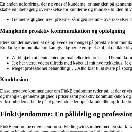
En anden udfordring, der nævnes af kunderne, er manglen på gennemsigtig
skabe en ubehagelig overraskelse for kunderne og mindske tilliden til
Gennemsigtighed med priserne, så ingen slemme overraskelser me
Manglende proaktiv kommunikation og opfølgning
Flere kunder nævner, at de oplevede en mangel på proaktiv kommunik
En dårlig kommunikation kan give køberne en følelse af, at de ikke blive
Altid hjælp at hente enten pr. mail eller telefonisk. – Ukendt ko
Jeg har været yderst tilfreds med købet af mit nye rækkehus. Jeg
Meget professionel behandling! … Altid klar til at svare på spø
Konklusion
Disse negative kommentarer om FinkEjendomme tyder på, at der er vis
og mangler, gennemsigtighed i priser samt proaktiv kommunikation og o
virksomheden arbejde på at genvinde eller opnå kundetillid og forbe
FinkEjendomme: En pålidelig og professio
FinkEjendomme er en ejendomsudviklingsvirksomhed med en stærk trac
dygtige håndværkere, gennemtænkte processer og høj kundeforde.