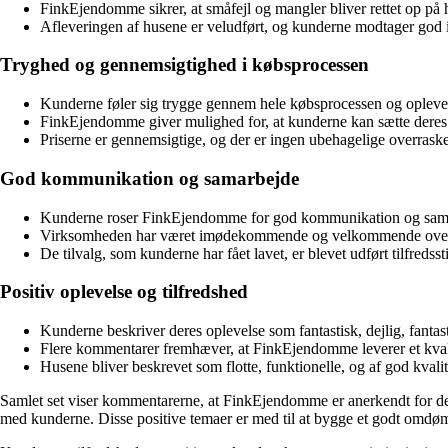
FinkEjendomme sikrer, at småfejl og mangler bliver rettet op på hu
Afleveringen af husene er veludført, og kunderne modtager god 
Tryghed og gennemsigtighed i købsprocessen
Kunderne føler sig trygge gennem hele købsprocessen og opleve
FinkEjendomme giver mulighed for, at kunderne kan sætte deres 
Priserne er gennemsigtige, og der er ingen ubehagelige overraskel
God kommunikation og samarbejde
Kunderne roser FinkEjendomme for god kommunikation og sam
Virksomheden har været imødekommende og velkommende over 
De tilvalg, som kunderne har fået lavet, er blevet udført tilfredsst
Positiv oplevelse og tilfredshed
Kunderne beskriver deres oplevelse som fantastisk, dejlig, fantasti
Flere kommentarer fremhæver, at FinkEjendomme leverer et kvalit
Husene bliver beskrevet som flotte, funktionelle, og af god kvalit
Samlet set viser kommentarerne, at FinkEjendomme er anerkendt for de
med kunderne. Disse positive temaer er med til at bygge et godt om