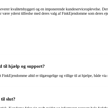
verer kvalitetsbyggeri og en imponerende kundeserviceoplevelse. Deres 
har være yderst tilfredse med deres valg af FinkEjendomme som deres ej
 til hjælp og support?
 FinkEjendomme altid er tilgængelige og villige til at hjælpe, både via
il slut?