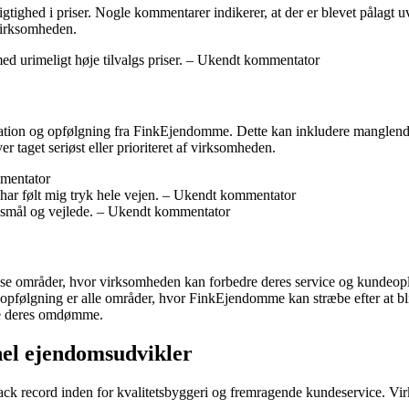
hed i priser. Nogle kommentarer indikerer, at der er blevet pålagt uven
 virksomheden.
d urimeligt høje tilvalgs priser. – Ukendt kommentator
ation og opfølgning fra FinkEjendomme. Dette kan inkludere manglen
r taget seriøst eller prioriteret af virksomheden.
mmentator
 har følt mig tryk hele vejen. – Ukendt kommentator
rgsmål og vejlede. – Ukendt kommentator
se områder, hvor virksomheden kan forbedre deres service og kundeop
pfølgning er alle områder, hvor FinkEjendomme kan stræbe efter at bli
dre deres omdømme.
nel ejendomsudvikler
k record inden for kvalitetsbyggeri og fremragende kundeservice. Vi