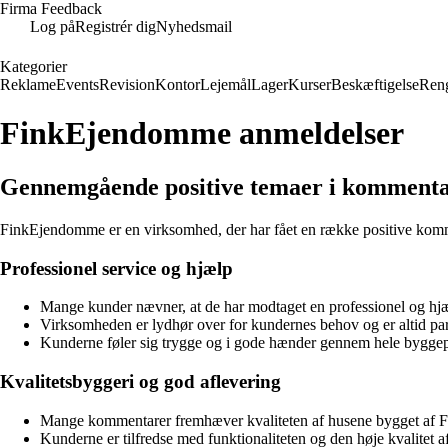
Firma Feedback
Log på
Registrér dig
Nyhedsmail
Kategorier
Reklame
Events
Revision
Kontor
Lejemål
Lager
Kurser
Beskæftigelse
Ren
FinkEjendomme anmeldelser
Gennemgående positive temaer i kommen
FinkEjendomme er en virksomhed, der har fået en række positive komm
Professionel service og hjælp
Mange kunder nævner, at de har modtaget en professionel og h
Virksomheden er lydhør over for kundernes behov og er altid parate
Kunderne føler sig trygge og i gode hænder gennem hele bygge
Kvalitetsbyggeri og god aflevering
Mange kommentarer fremhæver kvaliteten af husene bygget af
Kunderne er tilfredse med funktionaliteten og den høje kvalitet a