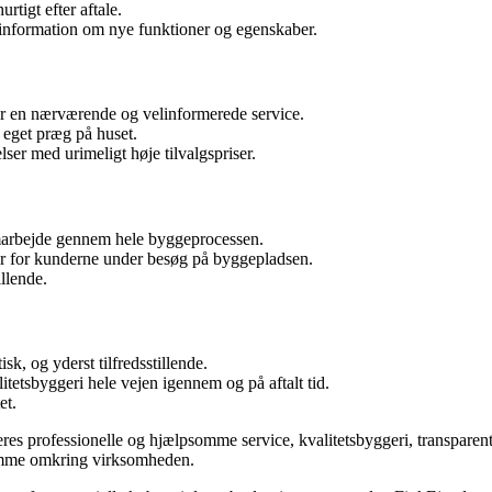
rtigt efter aftale.
information om nye funktioner og egenskaber.
r en nærværende og velinformerede service.
eget præg på huset.
ser med urimeligt høje tilvalgspriser.
arbejde gennem hele byggeprocessen.
for kunderne under besøg på byggepladsen.
illende.
sk, og yderst tilfredsstillende.
etsbyggeri hele vejen igennem og på aftalt tid.
et.
res professionelle og hjælpsomme service, kvalitetsbyggeri, transpar
dømme omkring virksomheden.