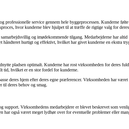
 professionelle service gennem hele byggeprocessen. Kunderne følte s
oces, hvor kunderne blev hjulpet til at træffe de rigtige valg for dere
samarbejdsvillig og imødekommende tilgang. Medarbejderne har altid 
håndteret hurtigt og effektivt, hvilket har givet kunderne en ekstra tr
dnytte pladsen optimalt. Kunderne har rost virksomheden for deres fulde
lt tid, hvilket er en stor fordel for kunderne.
asse deres hjem efter deres egne præferencer. Virksomheden har været 
r til deres behov og smag.
 og support. Virksomhedens medarbejdere er blevet beskrevet som venli
ar også været meget lydhør over for eventuelle problemer eller mangler,