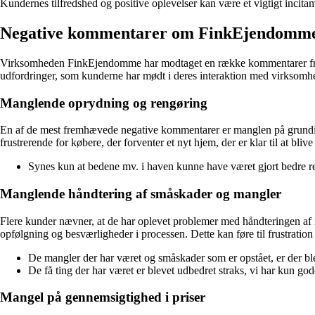
Kundernes tilfredshed og positive oplevelser kan være et vigtigt inci
Negative kommentarer om FinkEjendomm
Virksomheden FinkEjendomme har modtaget en række kommentarer fra fo
udfordringer, som kunderne har mødt i deres interaktion med virksomh
Manglende oprydning og rengøring
En af de mest fremhævede negative kommentarer er manglen på grundig
frustrerende for købere, der forventer et nyt hjem, der er klar til at bli
Synes kun at bedene mv. i haven kunne have været gjort bedre re
Manglende håndtering af småskader og mangler
Flere kunder nævner, at de har oplevet problemer med håndteringen af
opfølgning og besværligheder i processen. Dette kan føre til frustratio
De mangler der har været og småskader som er opstået, er der bl
De få ting der har været er blevet udbedret straks, vi har kun g
Mangel på gennemsigtighed i priser