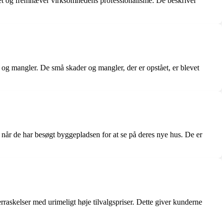
bet og fremhæver virksomhedens professionalisme. De beskriver
og mangler. De små skader og mangler, der er opstået, er blevet
år de har besøgt byggepladsen for at se på deres nye hus. De er
askelser med urimeligt høje tilvalgspriser. Dette giver kunderne