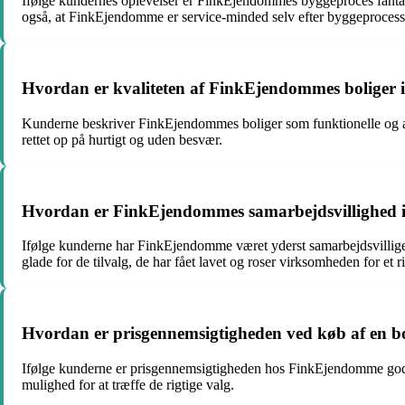
Ifølge kundernes oplevelser er FinkEjendommes byggeproces fantas
også, at FinkEjendomme er service-minded selv efter byggeprocesse
Hvordan er kvaliteten af FinkEjendommes boliger 
Kunderne beskriver FinkEjendommes boliger som funktionelle og af h
rettet op på hurtigt og uden besvær.
Hvordan er FinkEjendommes samarbejdsvillighed 
Ifølge kunderne har FinkEjendomme været yderst samarbejdsvillige
glade for de tilvalg, de har fået lavet og roser virksomheden for et r
Hvordan er prisgennemsigtigheden ved køb af en 
Ifølge kunderne er prisgennemsigtigheden hos FinkEjendomme god. D
mulighed for at træffe de rigtige valg.