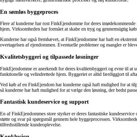
En sømløs byggeproces
Flere af kunderne har rost FinkEjendomme for deres imødekommende og
hjem. Virksomheden har formået at skabe en tryg og gennemsigtig købspr
Kunderne har også fremhævet, at FinkEjendomme har haft en ekstremt 
overtagelsen af ejendommen. Eventuelle problemer og mangler er blevet 
Kvalitetsbyggeri og tilpassede løsninger
FinkEjendomme er anerkendt for deres kvalitetsbyggeri og evne til at u
funktionelle og velindrettede hjem. Byggeriet er altid færdiggjort til afta
Ved køb af en FinkEjendom har kunderne også haft mulighed for at tilp
så kunderne har haft mulighed for at vælge den løsning, der bedst passe
Fantastisk kundeservice og support
En af FinkEjendommes store styrker er deres fantastiske kundeservice
støtte og svar på spørgsmål gennem hele byggeprocessen. Virksomheden h
tilfredsstillende kundeoplevelse.
Konklusion