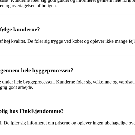
tisk. Kunderne føler sig godt guidet og informeret gennem hele forlø
n og overtagelsen af boligen.
ifølge kunderne?
øj kvalitet. De føler sig trygge ved købet og oplever ikke mange fejl 
igennem hele byggeprocessen?
 under hele byggeprocessen. Kunderne føler sig velkomne og værdsat, n
igtig godt arbejde.
bolig hos FinkEjendomme?
e føler sig informeret om priserne og oplever ingen ubehagelige overr