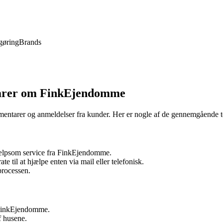
gøring
Brands
tarer om FinkEjendomme
entarer og anmeldelser fra kunder. Her er nogle af de gennemgående t
jælpsom service fra FinkEjendomme.
 til at hjælpe enten via mail eller telefonisk.
processen.
 FinkEjendomme.
f husene.