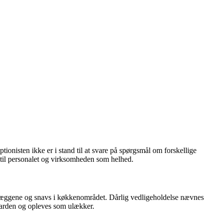
onisten ikke er i stand til at svare på spørgsmål om forskellige
d til personalet og virksomheden som helhed.
å væggene og snavs i køkkenområdet. Dårlig vedligeholdelse nævnes
andarden og opleves som ulækker.