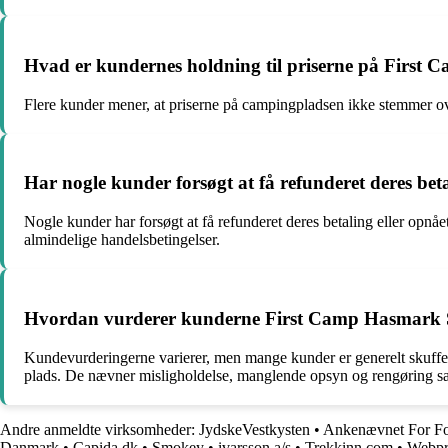
Hvad er kundernes holdning til priserne på First
Flere kunder mener, at priserne på campingpladsen ikke stemmer overe
Har nogle kunder forsøgt at få refunderet deres be
Nogle kunder har forsøgt at få refunderet deres betaling eller opn
almindelige handelsbetingelser.
Hvordan vurderer kunderne First Camp Hasmark 
Kundevurderingerne varierer, men mange kunder er generelt skuffede
plads. De nævner misligholdelse, manglende opsyn og rengøring sam
Andre anmeldte virksomheder:
JydskeVestkysten
•
Ankenævnet For Fo
Danmark
•
Capida.dk
•
Smokey
•
ivarsson a/s
•
Trekkinn.com
•
Webpr