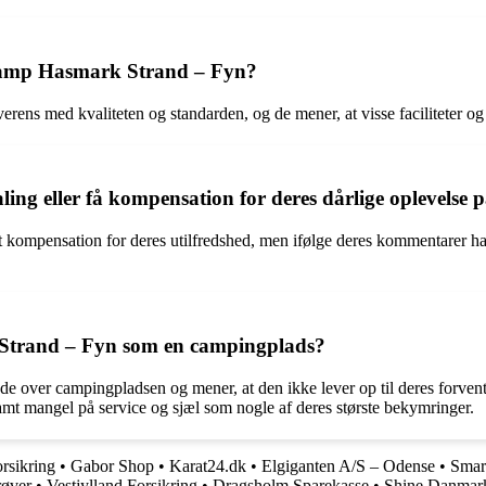
 Camp Hasmark Strand – Fyn?
ns med kvaliteten og standarden, og de mener, at visse faciliteter og tje
taling eller få kompensation for deres dårlige oplevel
ået kompensation for deres utilfredshed, men ifølge deres kommentarer 
Strand – Fyn som en campingplads?
 over campingpladsen og mener, at den ikke lever op til deres forventn
t mangel på service og sjæl som nogle af deres største bekymringer.
rsikring
•
Gabor Shop
•
Karat24.dk
•
Elgiganten A/S – Odense
•
Smar
øver
•
Vestjylland Forsikring
•
Dragsholm Sparekasse
•
Shine Danmar