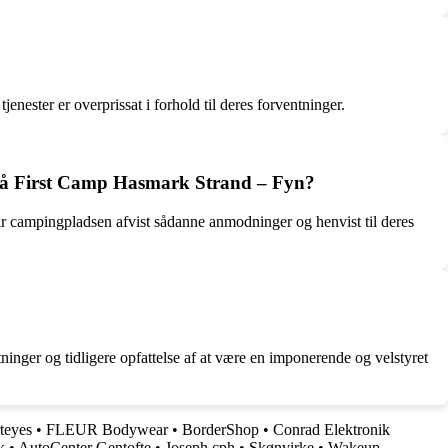
nester er overprissat i forhold til deres forventninger.
se på First Camp Hasmark Strand – Fyn?
har campingpladsen afvist sådanne anmodninger og henvist til deres
inger og tidligere opfattelse af at være en imponerende og velstyret
teyes
•
FLEUR Bodywear
•
BorderShop
•
Conrad Elektronik
k
•
AutoCenter Gentofte
•
Joseph cph
•
Skønvirke
•
Wakeup