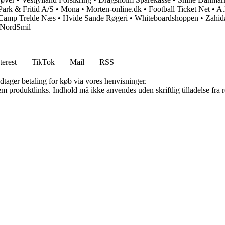
ark & Fritid A/S
•
Mona
•
Morten-online.dk
•
Football Ticket Net
•
A.
amp Trelde Næs
•
Hvide Sande Røgeri
•
Whiteboardshoppen
•
Zahid
NordSmil
terest
TikTok
Mail
RSS
dtager betaling for køb via vores henvisninger.
m produktlinks. Indhold må ikke anvendes uden skriftlig tilladelse fra r