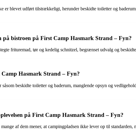
er blevet udført tilstrækkeligt, herunder beskidte toiletter og baderu
n på bistroen på First Camp Hasmark Strand – Fyn?
gte frituremad, tør og kedelig schnitzel, begrænset udvalg og beskidte 
irst Camp Hasmark Strand – Fyn?
er såsom beskidte toiletter og baderum, manglende opsyn og vedligehol
 oplevelsen på First Camp Hasmark Strand – Fyn?
da mange af dem mener, at campingpladsen ikke lever op til standarden