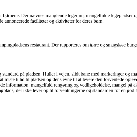
r børnene. Der nævnes manglende legerum, mangelfulde legepladser og f
 annoncerede faciliteter og aktiviteter for deres børn.
campingpladsens restaurant. Der rapporteres om tørre og smagsløse burge
tandard på pladsen. Huller i vejen, slidt bane med markeringer og man
 miste tillid til pladsen og dens evne til at levere den forventede oplev
formation, mangelfuld rengøring og vedligeholdelse, mangel på aktivi
gplads, der ikke lever op til forventningerne og standarden for en god f