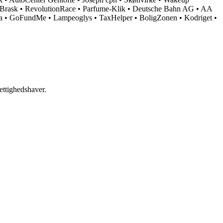
Brask
•
RevolutionRace
•
Parfume-Klik
•
Deutsche Bahn AG
•
AA
a
•
GoFundMe
•
Lampeoglys
•
TaxHelper
•
BoligZonen
•
Kodriget
•
ettighedshaver.