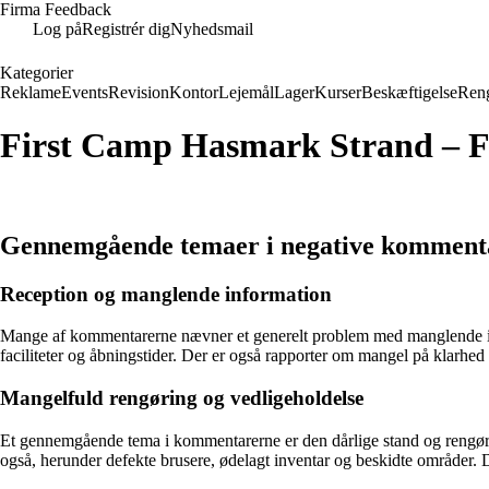
Firma Feedback
Log på
Registrér dig
Nyhedsmail
Kategorier
Reklame
Events
Revision
Kontor
Lejemål
Lager
Kurser
Beskæftigelse
Ren
First Camp Hasmark Strand – F
Gennemgående temaer i negative komment
Reception og manglende information
Mange af kommentarerne nævner et generelt problem med manglende inform
faciliteter og åbningstider. Der er også rapporter om mangel på klarhed
Mangelfuld rengøring og vedligeholdelse
Et gennemgående tema i kommentarerne er den dårlige stand og rengørin
også, herunder defekte brusere, ødelagt inventar og beskidte områder. D