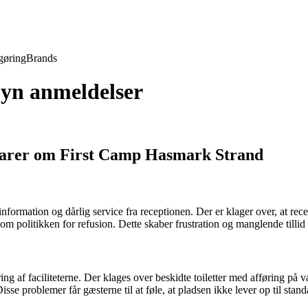
gøring
Brands
yn anmeldelser
arer om First Camp Hasmark Strand
ation og dårlig service fra receptionen. Der er klager over, at recepti
 om politikken for refusion. Dette skaber frustration og manglende tilli
g af faciliteterne. Der klages over beskidte toiletter med afføring p
isse problemer får gæsterne til at føle, at pladsen ikke lever op til st