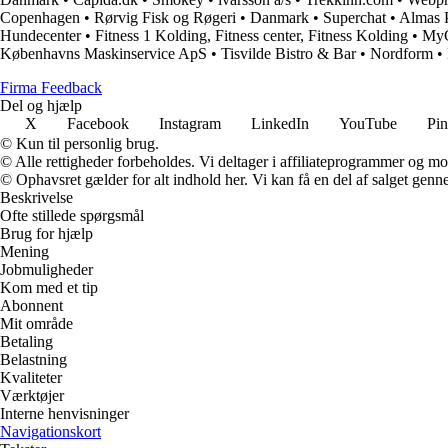
Copenhagen
•
Rørvig Fisk og Røgeri
•
Danmark
•
Superchat
•
Almas P
Hundecenter
•
Fitness 1 Kolding, Fitness center, Fitness Kolding
•
MyC
Københavns Maskinservice ApS
•
Tisvilde Bistro & Bar
•
Nordform
•
Firma Feedback
Del og hjælp
X
Facebook
Instagram
LinkedIn
YouTube
Pin
© Kun til personlig brug.
© Alle rettigheder forbeholdes. Vi deltager i affiliateprogrammer og mo
© Ophavsret gælder for alt indhold her. Vi kan få en del af salget genne
Beskrivelse
Ofte stillede spørgsmål
Brug for hjælp
Mening
Jobmuligheder
Kom med et tip
Abonnent
Mit område
Betaling
Belastning
Kvaliteter
Værktøjer
Interne henvisninger
Navigationskort