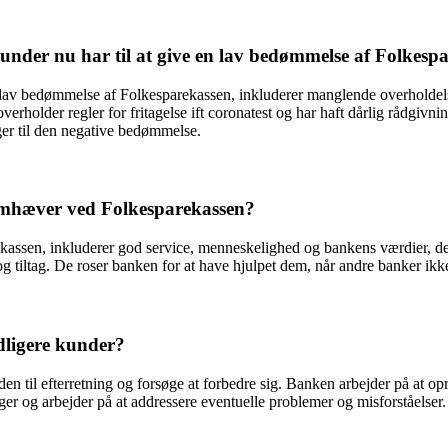
 kunder nu har til at give en lav bedømmelse af Folkesp
 en lav bedømmelse af Folkesparekassen, inkluderer manglende overholde
overholder regler for fritagelse ift coronatest og har haft dårlig rådgi
ger til den negative bedømmelse.
remhæver ved Folkesparekassen?
kassen, inkluderer god service, menneskelighed og bankens værdier, d
tiltag. De roser banken for at have hjulpet dem, når andre banker ikke 
dligere kunder?
den til efterretning og forsøge at forbedre sig. Banken arbejder på at op
er og arbejder på at addressere eventuelle problemer og misforståelser.