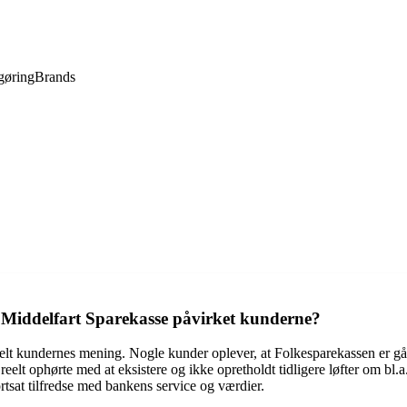
gøring
Brands
Middelfart Sparekasse påvirket kunderne?
t kundernes mening. Nogle kunder oplever, at Folkesparekassen er gået
lt ophørte med at eksistere og ikke opretholdt tidligere løfter om bl
rtsat tilfredse med bankens service og værdier.