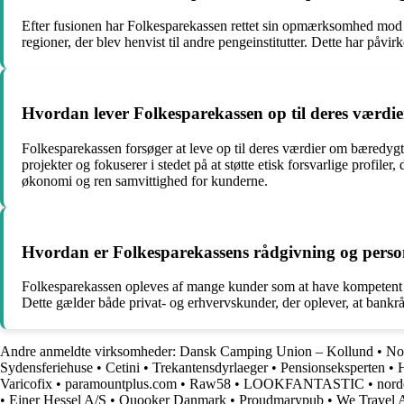
Efter fusionen har Folkesparekassen rettet sin opmærksomhed mod Sy
regioner, der blev henvist til andre pengeinstitutter. Dette har p
Hvordan lever Folkesparekassen op til deres værdi
Folkesparekassen forsøger at leve op til deres værdier om bæredygti
projekter og fokuserer i stedet på at støtte etisk forsvarlige profil
økonomi og ren samvittighed for kunderne.
Hvordan er Folkesparekassens rådgivning og person
Folkesparekassen opleves af mange kunder som at have kompetent rå
Dette gælder både privat- og erhvervskunder, der oplever, at bankrådg
Andre anmeldte virksomheder:
Dansk Camping Union – Kollund
•
No
Sydensferiehuse
•
Cetini
•
Trekantensdyrlaeger
•
Pensionseksperten
•
Varicofix
•
paramountplus.com
•
Raw58
•
LOOKFANTASTIC
•
nord
•
Ejner Hessel A/S
•
Quooker Danmark
•
Proudmarypub
•
We Travel 