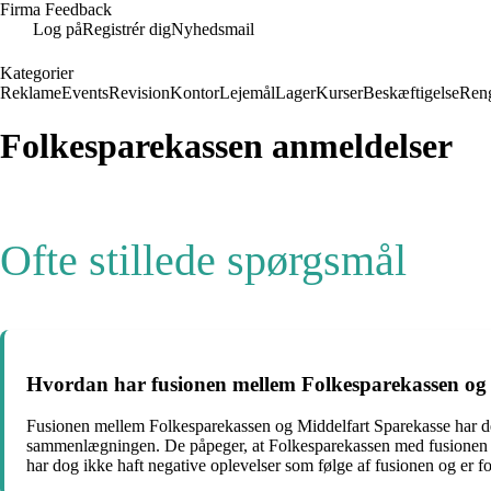
Firma Feedback
Log på
Registrér dig
Nyhedsmail
Kategorier
Reklame
Events
Revision
Kontor
Lejemål
Lager
Kurser
Beskæftigelse
Ren
Folkesparekassen anmeldelser
Ofte stillede spørgsmål
Hvordan har fusionen mellem Folkesparekassen og 
Fusionen mellem Folkesparekassen og Middelfart Sparekasse har del
sammenlægningen. De påpeger, at Folkesparekassen med fusionen ree
har dog ikke haft negative oplevelser som følge af fusionen og er fo