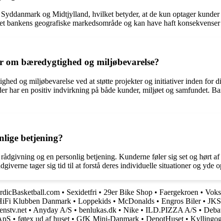
ddanmark og Midtjylland, hvilket betyder, at de kun optager kunder fra
åvirket bankens geografiske markedsområde og kan have haft konsekvense
er om bæredygtighed og miljøbevarelse?
ghed og miljøbevarelse ved at støtte projekter og initiativer inden for 
er, der har en positiv indvirkning på både kunder, miljøet og samfundet. B
lige betjening?
dgivning og en personlig betjening. Kunderne føler sig set og hørt af 
iverne tager sig tid til at forstå deres individuelle situationer og yde 
rdicBasketball.com
•
Sexidetfri
•
29er Bike Shop
•
Faergekroen
•
Voks
HiFi Klubben Danmark
•
Loppekids
•
McDonalds
•
Engros Biler
•
JKS
enstv.net
•
Anyday A/S
•
benlukas.dk
•
Nike
•
ILD.PIZZA A/S
•
Deba
ApS
•
føtex ud af huset
•
GfK Mini-Danmark
•
DepotHuset
•
Kyllingo