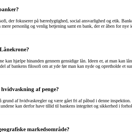
 banker?
osofi, der fokuserer på bæredygtighed, social ansvarlighed og etik. Bank
mere personlig og venlig betjening samt en bank, der er åben for nye id
 Lånekrone?
e kan hjælpe hinanden gennem gensidige lån. Ideen er, at man kan lån
 del af bankens filosofi om at yde før man kan nyde og opretholde et s
il hvidvaskning af penge?
 grund af hvidvaskregler og være gået fri af påbud i denne inspektion. D
ndene kan derfor have tillid til bankens integritet og sikkerhed i forhol
 geografiske markedsområde?