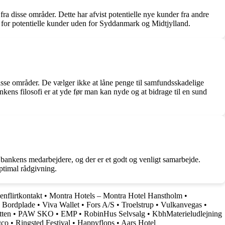
 disse områder. Dette har afvist potentielle nye kunder fra andre
r for potentielle kunder uden for Syddanmark og Midtjylland.
disse områder. De vælger ikke at låne penge til samfundsskadelige
ankens filosofi er at yde før man kan nyde og at bidrage til en sund
bankens medarbejdere, og der er et godt og venligt samarbejde.
optimal rådgivning.
enflirtkontakt
•
Montra Hotels – Montra Hotel Hanstholm
•
 Bordplade
•
Viva Wallet
•
Fors A/S
•
Troelstrup
•
Vulkanvegas
•
tten
•
PAW SKO
•
EMP
•
RobinHus Selvsalg
•
KbhMaterieludlejning
gco
•
Ringsted Festival
•
Happyflops
•
Aars Hotel