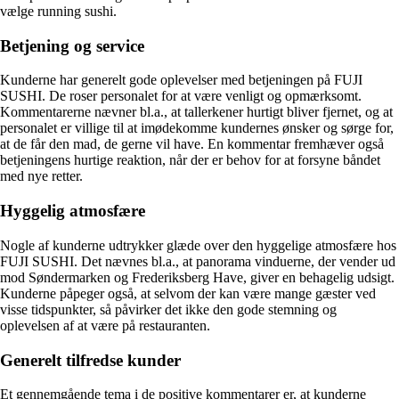
vælge running sushi.
Betjening og service
Kunderne har generelt gode oplevelser med betjeningen på FUJI
SUSHI. De roser personalet for at være venligt og opmærksomt.
Kommentarerne nævner bl.a., at tallerkener hurtigt bliver fjernet, og at
personalet er villige til at imødekomme kundernes ønsker og sørge for,
at de får den mad, de gerne vil have. En kommentar fremhæver også
betjeningens hurtige reaktion, når der er behov for at forsyne båndet
med nye retter.
Hyggelig atmosfære
Nogle af kunderne udtrykker glæde over den hyggelige atmosfære hos
FUJI SUSHI. Det nævnes bl.a., at panorama vinduerne, der vender ud
mod Søndermarken og Frederiksberg Have, giver en behagelig udsigt.
Kunderne påpeger også, at selvom der kan være mange gæster ved
visse tidspunkter, så påvirker det ikke den gode stemning og
oplevelsen af at være på restauranten.
Generelt tilfredse kunder
Et gennemgående tema i de positive kommentarer er, at kunderne