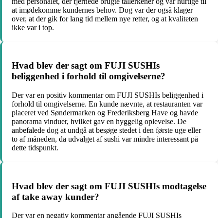
med personalet, der fjernede brugte tallerkener og var hurtige til
at imødekomme kundernes behov. Dog var der også klager
over, at der gik for lang tid mellem nye retter, og at kvaliteten
ikke var i top.
Hvad blev der sagt om FUJI SUSHIs
beliggenhed i forhold til omgivelserne?
Der var en positiv kommentar om FUJI SUSHIs beliggenhed i
forhold til omgivelserne. En kunde nævnte, at restauranten var
placeret ved Søndermarken og Frederiksberg Have og havde
panorama vinduer, hvilket gav en hyggelig oplevelse. De
anbefalede dog at undgå at besøge stedet i den første uge eller
to af måneden, da udvalget af sushi var mindre interessant på
dette tidspunkt.
Hvad blev der sagt om FUJI SUSHIs modtagelse
af take away kunder?
Der var en negativ kommentar angående FUJI SUSHIs