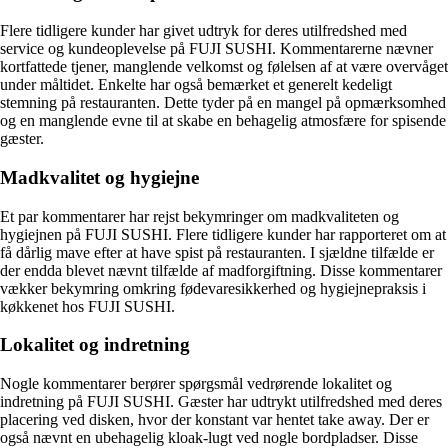
Flere tidligere kunder har givet udtryk for deres utilfredshed med
service og kundeoplevelse på FUJI SUSHI. Kommentarerne nævner
kortfattede tjener, manglende velkomst og følelsen af at være overvåget
under måltidet. Enkelte har også bemærket et generelt kedeligt
stemning på restauranten. Dette tyder på en mangel på opmærksomhed
og en manglende evne til at skabe en behagelig atmosfære for spisende
gæster.
Madkvalitet og hygiejne
Et par kommentarer har rejst bekymringer om madkvaliteten og
hygiejnen på FUJI SUSHI. Flere tidligere kunder har rapporteret om at
få dårlig mave efter at have spist på restauranten. I sjældne tilfælde er
der endda blevet nævnt tilfælde af madforgiftning. Disse kommentarer
vækker bekymring omkring fødevaresikkerhed og hygiejnepraksis i
køkkenet hos FUJI SUSHI.
Lokalitet og indretning
Nogle kommentarer berører spørgsmål vedrørende lokalitet og
indretning på FUJI SUSHI. Gæster har udtrykt utilfredshed med deres
placering ved disken, hvor der konstant var hentet take away. Der er
også nævnt en ubehagelig kloak-lugt ved nogle bordpladser. Disse