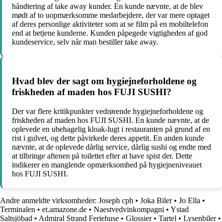
håndtering af take away kunder. En kunde nævnte, at de blev
mødt af to uopmærksomme medarbejdere, der var mere optaget
af deres personlige aktiviteter som at se film på en mobiltelefon
end at betjene kunderne. Kunden påpegede vigtigheden af god
kundeservice, selv når man bestiller take away.
Hvad blev der sagt om hygiejneforholdene og
friskheden af maden hos FUJI SUSHI?
Der var flere kritikpunkter vedrørende hygiejneforholdene og
friskheden af maden hos FUJI SUSHI. En kunde nævnte, at de
oplevede en ubehagelig kloak-lugt i restauranten på grund af en
rist i gulvet, og dette påvirkede deres appetit. En anden kunde
nævnte, at de oplevede dårlig service, dårlig sushi og endte med
at tilbringe aftenen på toilettet efter at have spist der. Dette
indikerer en manglende opmærksomhed på hygiejneniveauet
hos FUJI SUSHI.
Andre anmeldte virksomheder:
Joseph cph
•
Joka Biler
•
Jo Ella
•
Terminalen
•
et.amazone.de
•
Naestvedvinkompagni
•
Ystad
Saltsjöbad
•
Admiral Strand Feriehuse
•
Glossier
•
Tartel
•
Lysenbiler
•