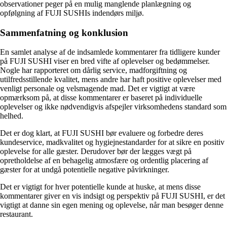
observationer peger på en mulig manglende planlægning og
opfølgning af FUJI SUSHIs indendørs miljø.
Sammenfatning og konklusion
En samlet analyse af de indsamlede kommentarer fra tidligere kunder
på FUJI SUSHI viser en bred vifte af oplevelser og bedømmelser.
Nogle har rapporteret om dårlig service, madforgiftning og
utilfredsstillende kvalitet, mens andre har haft positive oplevelser med
venligt personale og velsmagende mad. Det er vigtigt at være
opmærksom på, at disse kommentarer er baseret på individuelle
oplevelser og ikke nødvendigvis afspejler virksomhedens standard som
helhed.
Det er dog klart, at FUJI SUSHI bør evaluere og forbedre deres
kundeservice, madkvalitet og hygiejnestandarder for at sikre en positiv
oplevelse for alle gæster. Derudover bør der lægges vægt på
opretholdelse af en behagelig atmosfære og ordentlig placering af
gæster for at undgå potentielle negative påvirkninger.
Det er vigtigt for hver potentielle kunde at huske, at mens disse
kommentarer giver en vis indsigt og perspektiv på FUJI SUSHI, er det
vigtigt at danne sin egen mening og oplevelse, når man besøger denne
restaurant.