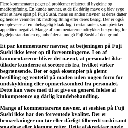
Flere kommentarer peger på problemer relateret til hygiejne og
madforgiftning. En kunde nævner, at de fik dårlig mave og blev syge
efter at have spist på Fuji Sushi, mens en anden nævner, at deres datter
og hendes veninder fik madforgiftning efter deres besøg. Der er også
en oplevelse af en ubehagelig kloak-lugt i restauranten, som påvirker
appetitten negativt. Mange af kommentarerne udtrykker bekymring for
hygiejnestandarden og anbefaler at undgå Fuji Sushi af den grund.
Et par kommentarer nævner, at betjeningen på Fuji
Sushi ikke lever op til forventningerne. I en af
kommentarerne bliver det nævnt, at personalet ikke
tillader kunderne at sortere ris fra, hvilket virker
begrænsende. Der er også eksempler på glemt
bestilling og ventetid på maden uden nogen form for
undskyldning eller opmærksomhed fra personalet.
Dette kan være med til at give en generel følelse af
inkompetence og dårlig kundebehandling.
Mange af kommentarerne nævner, at sushien på Fuji
Sushi ikke har den forventede kvalitet. Der er
bemærkninger om tør eller dårligt tilberedt sushi samt
smagløse eller klamme retter. Dette afskrækker nogle