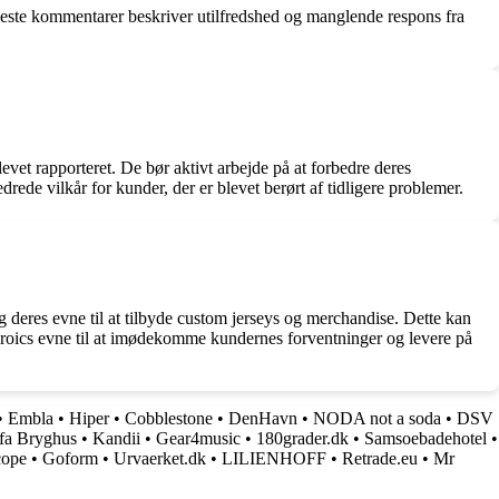
fleste kommentarer beskriver utilfredshed og manglende respons fra
et rapporteret. De bør aktivt arbejde på at forbedre deres
de vilkår for kunder, der er blevet berørt af tidligere problemer.
g deres evne til at tilbyde custom jerseys og merchandise. Dette kan
t Heroics evne til at imødekomme kundernes forventninger og levere på
•
Embla
•
Hiper
•
Cobblestone
•
DenHavn
•
NODA not a soda
•
DSV
fa Bryghus
•
Kandii
•
Gear4music
•
180grader.dk
•
Samsoebadehotel
•
ope
•
Goform
•
Urvaerket.dk
•
LILIENHOFF
•
Retrade.eu
•
Mr