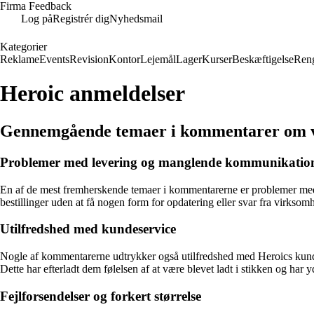
Firma Feedback
Log på
Registrér dig
Nyhedsmail
Kategorier
Reklame
Events
Revision
Kontor
Lejemål
Lager
Kurser
Beskæftigelse
Ren
Heroic anmeldelser
Gennemgående temaer i kommentarer om 
Problemer med levering og manglende kommunikatio
En af de mest fremherskende temaer i kommentarerne er problemer med 
bestillinger uden at få nogen form for opdatering eller svar fra virksomh
Utilfredshed med kundeservice
Nogle af kommentarerne udtrykker også utilfredshed med Heroics kunde
Dette har efterladt dem følelsen af at være blevet ladt i stikken og har
Fejlforsendelser og forkert størrelse