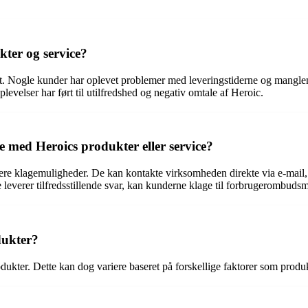
ter og service?
et. Nogle kunder har oplevet problemer med leveringstiderne og mangl
levelser har ført til utilfredshed og negativ omtale af Heroic.
e med Heroics produkter eller service?
flere klagemuligheder. De kan kontakte virksomheden direkte via e-mail,
e leverer tilfredsstillende svar, kan kunderne klage til forbrugerombuds
dukter?
odukter. Dette kan dog variere baseret på forskellige faktorer som produ