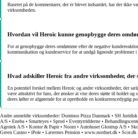
Baseret på de kommentarer, der er blevet indsamlet, har der ikke v
virksomheden.
Hvordan vil Heroic kunne genopbygge deres omdøm
For at genopbygge deres omdømme efter de negative kundereaktioner 
kommunikation og kundeservice for at undgå lignende problemer i fre
Hvad adskiller Heroic fra andre virksomheder, der
En potentiel forskel mellem Heroic og andre virksomheder, der sælge
være attraktivt for fans, der ønsker at vise deres støtte til holdet
deres løfter er afgørende for at opretholde en konkurrencedygtig po
Andre anmeldte virksomheder:
Dominos Pizza Danmark
•
SH Juridis
A/S
•
Eneba
•
Smarteyes
•
Sprod
•
Eventyrridderne
•
Behandlingscent
Agrotek A/S
•
Kontor & Papir
•
Noom
•
Autohuset Glostrup A/S
•
Sko
Green Casino
•
iPole
•
Lærernes Pension
•
www.nordnet.dk
•
Scor.dk