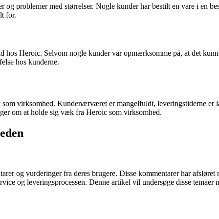
 og problemer med størrelser. Nogle kunder har bestilt en vare i en beste
t for.
id hos Heroic. Selvom nogle kunder var opmærksomme på, at det kunne tag
ffelse hos kunderne.
om virksomhed. Kundenærværet er mangelfuldt, leveringstiderne er læ
linger om at holde sig væk fra Heroic som virksomhed.
heden
er og vurderinger fra deres brugere. Disse kommentarer har afsløret n
rvice og leveringsprocessen. Denne artikel vil undersøge disse temaer n