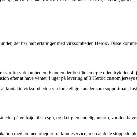
a kunder, der har haft erfaringer med virksomheden Heroic. Disse komme
e svar fra virksomheden. Kunden der bestilte en trøje uden tryk den 4. 
ion efter at have ventet 4 uger på levering af 3 Heroic custom jerseys 
t kontakte virksomheden via forskellige kanaler som supportmail, Inst
r på en trøje til sin søn, og da trøjen endelig ankom, var den havnet i 
tion med en medarbejder fra kundeservice, men at dette stoppede pludse