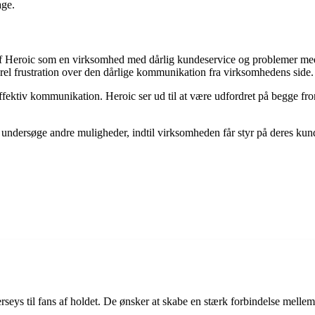
age.
ede af Heroic som en virksomhed med dårlig kundeservice og problemer
nerel frustration over den dårlige kommunikation fra virksomhedens side.
fektiv kommunikation. Heroic ser ud til at være udfordret på begge fronte
t undersøge andre muligheder, indtil virksomheden får styr på deres kund
jerseys til fans af holdet. De ønsker at skabe en stærk forbindelse melle