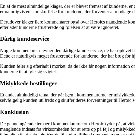
En af de mest almindelige klager, der er blevet fremsat af kunderne, e
er naturligvis en stor skuffelse for kunderne, der forventer at modtage de
Derudover klager flere kommentarer også over Heroics manglende kommu
efterlader kunderne frustrerede og følelsen af at være ignoreret.
Dårlig kundeservice
Nogle kommentarer nævner den dårlige kundeservice, de har oplevet h
Dette er naturligvis meget frustrerende for kunderne, der har brug for hj
Kunden føler sig efterladt i mørket, da de ikke får nogen information o
kunderne til at føle sig svigtet.
Mislykkede bestillinger
Et andet almindeligt tema, der går igen i kommentarerne, er mislykkede b
selvfølgelig kunden utilfreds og skuffer deres forventninger til Heroic
Konklusion
De gennemgående temaer i kommentarerne om Heroic tyder på, at vir
manglende indsats fra virksomheden for at rette op på fejl og mislykkede
tilbøjelige til at anbefale Heroic til andre. Ifølge kommentarerne er de