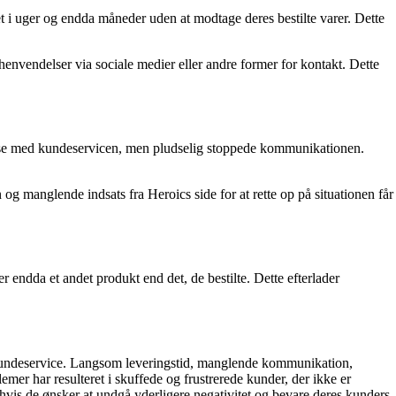
t i uger og endda måneder uden at modtage deres bestilte varer. Dette
vendelser via sociale medier eller andre former for kontakt. Dette
else med kundeservicen, men pludselig stoppede kommunikationen.
og manglende indsats fra Heroics side for at rette op på situationen får
r endda et andet produkt end det, de bestilte. Dette efterlader
undeservice. Langsom leveringstid, manglende kommunikation,
emer har resulteret i skuffede og frustrerede kunder, der ikke er
, hvis de ønsker at undgå yderligere negativitet og bevare deres kunders