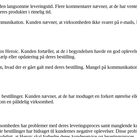
r den langsomme leveringstid. Flere kommentarer nævner, at de har vente
res produkter i rimelig tid.
nikation. Kunden nævner, at virksomheden ikke svarer på e-mails, hen
os Heroic. Kunden fortæller, at de i begyndelsen havde en god oplev
ælp eller opdatering på deres bestilling.
m, hvad der er gået galt med deres bestilling. Mangel på kommunikation 
estillinger. Kunden nævner, at de har modtaget en forkert størrelse elle
 som en pålidelig virksomhed.
ksomheden har problemer med deres leveringsproces samt manglende k
 bestillinger har bidraget til kundernes negative oplevelser. Disse probl
t tydeligt, at Heroic skal forbedre deres kundeservice og leveringsproces