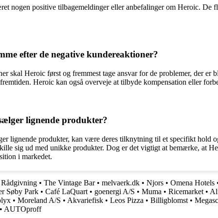
æret nogen positive tilbagemeldinger eller anbefalinger om Heroic. De 
me efter de negative kundereaktioner?
skal Heroic først og fremmest tage ansvar for de problemer, der er blev
mtiden. Heroic kan også overveje at tilbyde kompensation eller forbedre
 sælger lignende produkter?
r lignende produkter, kan være deres tilknytning til et specifikt hold o
 og skille sig ud med unikke produkter. Dog er det vigtigt at bemærke, a
sition i markedet.
k Rådgivning
•
The Vintage Bar
•
melvaerk.dk
•
Njors
•
Omena Hotels
er Søby Park
•
Café LaQuart
•
goenergi A/S
•
Muma
•
Ricemarket
•
Al
lyx
•
Moreland A/S
•
Akvariefisk
•
Leos Pizza
•
Billigblomst
•
Megasc
•
AUTOproff