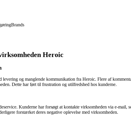
gøring
Brands
virksomheden Heroic
n
levering og manglende kommunikation fra Heroic. Flere af kommentarer
eden. Dette har ført til frustration og utilfredshed hos kunderne.
service. Kunderne har forsøgt at kontakte virksomheden via e-mail, so
 yderligere forstærket deres negative oplevelse med virksomheden.