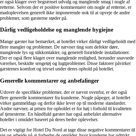
er også klager over begrænset udvalg og manglende smag i nogle af
retterne. Selvom der er positive kommentarer om nogle af retterne, er
madoplevelsen generelt ikke imponerende nok til at opveje de andre
problemer, som gæsterne støder på.
Dårlig vedligeholdelse og manglende hygiejne
Mange gæster har bemærket, at hotellet virker dårligt vedligeholdt med
flere mangler og problemer. De nævner ting som defekte døre,
manglende lys og stikkontakter, og generelt forældede installationer.
Der er også flere klager over manglende renlighed, herunder snavsede
værelser, beskidte sengetøj og lugtproblemer. Disse faktorer påvirker
gæsternes komfort og trivsel under deres ophold på hotellet.
Generelle kommentarer og anbefalinger
Udover de specifikke problemer, der er nævnt ovenfor, er der også
flere generelle kommentarer fra kunderne. Nogle påpeger, at hotellet
virker gammeldags og derfor ikke lever op til moderne standarder.
Andre nævner, at prisen for opholdet er for høj i forhold til kvaliteten
af tjenesterne. En håndfuld gæster har også anbefalet alternative
hoteller i området baseret på deres bedre oplevelser.
Det er vigtigt for Hotel Du Nord at tage disse negative kommentarer til
sig og arbejde på at forbedre de områder, hvor kunderne har udtrykt