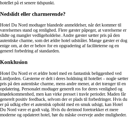
hotellet på et senere tidspunkt.
Nedslidt eller charmerende?
Hotel Du Nord modtager blandede anmeldelser, når det kommer til
værelsernes stand og renlighed. Flere gæster påpeger, at værelserne er
slidte og mangler vedligeholdelse. Andre gæster sætter pris på den
autentiske charme, som det ældre hotel udstråler. Mange gæster er dog
enige om, at der er behov for en opgradering af faciliteterne og en
generel forbedring af standarden.
Konklusion
Hotel Du Nord er et ældre hotel med en fantastisk beliggenhed ved
Limfjorden. Gæsterne er delt i deres holdning til hotellet – nogle sætter
pris på den autentiske charme, mens andre mener, at det trænger til en
opdatering. Personalet modtager generelt ros for deres venlighed og
imødekommenhed, men kan virke presset i travle perioder. Maden får
generelt positiv feedback, selvom der er plads til forbedringer. Hvis du
er på udkig efter et autentisk ophold med en smuk udsigt, kan Hotel
Du Nord være et godt valg. Hvis du derimod foretrækker et mere
moderne og opdateret hotel, bør du måske overveje andre muligheder.