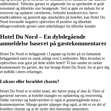
utilfredshed. Tilfredse gæster er afgørende for at opretholde et godt
renommé og tiltrække nye besøgende. Ved at gøre en indsats for at
renovere og opdatere værelserne, forbedre kundeservice, hæve
madkvaliteten og generelt øge standarden på hotellet, kan Hotel Du
Nord forvandle negative oplevelser til positive og tiltrække
tilbagevendende gæster samt anbefalinger fra tilfredse kunder.
Hotel Du Nord – En dybdegående
anmeldelse baseret på gæstekommentarer
Hotel Du Nord er beliggende i Løgstør og byder på en fantastisk
beliggenhed med en smuk udsigt over Limfjorden. Men hvordan er
oplevelsen som gæst på dette ældre hotel? Vi har samlet en række
kommentarer fra gæster, der har besøgt Hotel Du Nord, for at give dig
et indblik i deres erfaringer.
Luksus eller forældet charm?
Hotel Du Nord er et ældre hotel, der bærer præg af sine år. Flere af
gæsterne nævner, at hotellet mangler en opdatering og renovering.
Slidte værelser og badeværelser er også et gennemgående tema i
kommentarerne. Mange gæster påpeger dog også, at det er en del af
hotellets charme og at de nyder den historiske atmosfære.