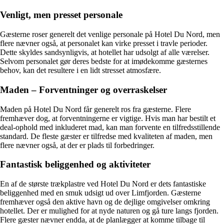
Venligt, men presset personale
Gæsterne roser generelt det venlige personale på Hotel Du Nord, men
flere nævner også, at personalet kan virke presset i travle perioder.
Dette skyldes sandsynligvis, at hotellet har udsolgt af alle værelser.
Selvom personalet gør deres bedste for at imødekomme gæsternes
behov, kan det resultere i en lidt stresset atmosfære.
Maden – Forventninger og overraskelser
Maden på Hotel Du Nord får generelt ros fra gæsterne. Flere
fremhæver dog, at forventningerne er vigtige. Hvis man har bestilt et
deal-ophold med inkluderet mad, kan man forvente en tilfredsstillende
standard. De fleste gæster er tilfredse med kvaliteten af maden, men
flere nævner også, at der er plads til forbedringer.
Fantastisk beliggenhed og aktiviteter
En af de største trækplastre ved Hotel Du Nord er dets fantastiske
beliggenhed med en smuk udsigt ud over Limfjorden. Gæsterne
fremhæver også den aktive havn og de dejlige omgivelser omkring
hotellet. Der er mulighed for at nyde naturen og gå ture langs fjorden.
Flere gæster nævner endda, at de planlægger at komme tilbage til