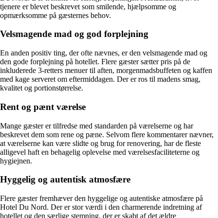
tjenere er blevet beskrevet som smilende, hjælpsomme og
opmærksomme på gæsternes behov.
Velsmagende mad og god forplejning
En anden positiv ting, der ofte nævnes, er den velsmagende mad og
den gode forplejning på hotellet. Flere gæster sætter pris på de
inkluderede 3-retters menuer til aften, morgenmadsbuffeten og kaffen
med kage serveret om eftermiddagen. Der er ros til madens smag,
kvalitet og portionstørrelse.
Rent og pænt værelse
Mange gæster er tilfredse med standarden på værelserne og har
beskrevet dem som rene og pæne. Selvom flere kommentarer nævner,
at værelserne kan være slidte og brug for renovering, har de fleste
alligevel haft en behagelig oplevelse med værelsesfaciliteterne og
hygiejnen.
Hyggelig og autentisk atmosfære
Flere gæster fremhæver den hyggelige og autentiske atmosfære på
Hotel Du Nord. Der er stor værdi i den charmerende indretning af
hotellet og den særlige stemning, der er skabt af det ældre