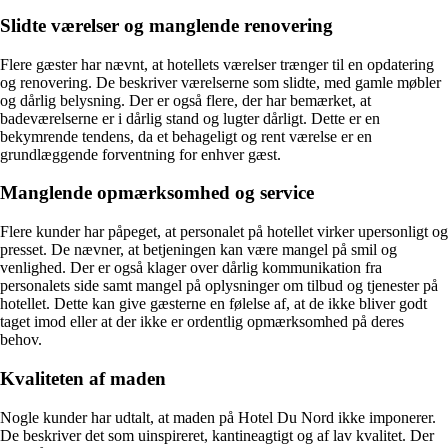
Slidte værelser og manglende renovering
Flere gæster har nævnt, at hotellets værelser trænger til en opdatering
og renovering. De beskriver værelserne som slidte, med gamle møbler
og dårlig belysning. Der er også flere, der har bemærket, at
badeværelserne er i dårlig stand og lugter dårligt. Dette er en
bekymrende tendens, da et behageligt og rent værelse er en
grundlæggende forventning for enhver gæst.
Manglende opmærksomhed og service
Flere kunder har påpeget, at personalet på hotellet virker upersonligt og
presset. De nævner, at betjeningen kan være mangel på smil og
venlighed. Der er også klager over dårlig kommunikation fra
personalets side samt mangel på oplysninger om tilbud og tjenester på
hotellet. Dette kan give gæsterne en følelse af, at de ikke bliver godt
taget imod eller at der ikke er ordentlig opmærksomhed på deres
behov.
Kvaliteten af maden
Nogle kunder har udtalt, at maden på Hotel Du Nord ikke imponerer.
De beskriver det som uinspireret, kantineagtigt og af lav kvalitet. Der