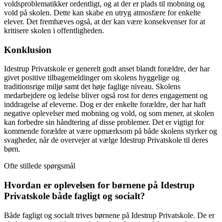
voldsproblematikker ordentligt, og at der er plads til mobning og
vold på skolen. Dette kan skabe en utryg atmosfære for enkelte
elever. Det fremhæves også, at der kan være konsekvenser for at
kritisere skolen i offentligheden.
Konklusion
Idestrup Privatskole er generelt godt anset blandt forældre, der har
givet positive tilbagemeldinger om skolens hyggelige og
traditionsrige miljø samt det høje faglige niveau. Skolens
medarbejdere og ledelse bliver også rost for deres engagement og
inddragelse af eleverne. Dog er der enkelte forældre, der har haft
negative oplevelser med mobning og vold, og som mener, at skolen
kan forbedre sin håndtering af disse problemer. Det er vigtigt for
kommende forældre at være opmærksom på både skolens styrker og
svagheder, når de overvejer at vælge Idestrup Privatskole til deres
børn.
Ofte stillede spørgsmål
Hvordan er oplevelsen for børnene på Idestrup
Privatskole både fagligt og socialt?
Både fagligt og socialt trives børnene på Idestrup Privatskole. De er