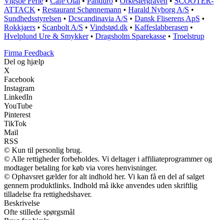
Vigsoe Ferie
•
Cafe Olai
•
Panduro
•
Orkestergraven
•
SCOOTER-
ATTACK
•
Restaurant Schønnemann
•
Harald Nyborg A/S
•
Sundhedsstyrelsen
•
Dcscandinavia A/S
•
Dansk Fliserens ApS
•
Rokkjaers
•
Scanbolt A/S
•
Vindstød.dk
•
Kaffeslabberasen
•
Hvelplund Ure & Smykker
•
Dragsholm Sparekasse
•
Troelstrup
Firma Feedback
Del og hjælp
X
Facebook
Instagram
LinkedIn
YouTube
Pinterest
TikTok
Mail
RSS
© Kun til personlig brug.
© Alle rettigheder forbeholdes. Vi deltager i affiliateprogrammer og
modtager betaling for køb via vores henvisninger.
© Ophavsret gælder for alt indhold her. Vi kan få en del af salget
gennem produktlinks. Indhold må ikke anvendes uden skriftlig
tilladelse fra rettighedshaver.
Beskrivelse
Ofte stillede spørgsmål