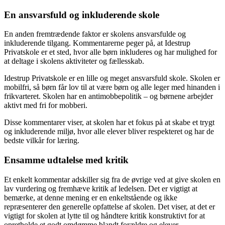
En ansvarsfuld og inkluderende skole
En anden fremtrædende faktor er skolens ansvarsfulde og
inkluderende tilgang. Kommentarerne peger på, at Idestrup
Privatskole er et sted, hvor alle børn inkluderes og har mulighed for
at deltage i skolens aktiviteter og fællesskab.
Idestrup Privatskole er en lille og meget ansvarsfuld skole. Skolen er
mobilfri, så børn får lov til at være børn og alle leger med hinanden i
frikvarteret. Skolen har en antimobbepolitik – og børnene arbejder
aktivt med fri for mobberi.
Disse kommentarer viser, at skolen har et fokus på at skabe et trygt
og inkluderende miljø, hvor alle elever bliver respekteret og har de
bedste vilkår for læring.
Ensamme udtalelse med kritik
Et enkelt kommentar adskiller sig fra de øvrige ved at give skolen en
lav vurdering og fremhæve kritik af ledelsen. Det er vigtigt at
bemærke, at denne mening er en enkeltstående og ikke
repræsenterer den generelle opfattelse af skolen. Det viser, at det er
vigtigt for skolen at lytte til og håndtere kritik konstruktivt for at
opretholde et godt omdømme blandt forældre og elever.