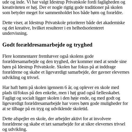
ude og inde. Vi har valgt Idestrup Privatskole fordi fagligheden og
kreativiteten er høj. Der er nogle rigtig gode traditioner på skolen
som betyder meget for sammenholdet hos både børn og forældre.
Dette viser, at Idestrup Privatskole prioriterer både det akademiske
og det kreative, hvilket resulterer i en helhedsorienteret
undervisning.
Godt forældresamarbejde og tryghed
Flere kommentarer fremhæver også skolens gode
forældresamarbejde og den tryghed, der kommer med at sende sine
børn på Idestrup Privatskole. Skolen har fokus på at inddrage
forældrene og skabe et ligeværdigt samarbejde, der gavner elevernes
udvikling og trivsel.
Har haft børn på skolen igennem 6 år, og oplever en skole med
plads til/fokus på den enkelte, men i høj grad også fællesskabet.
Fagligt og socialt ligger skolen i den høje ende, og med godt og
ligeværdigt forældresamarbejde har vores børn gode muligheder for
at se tilbage på en tryg og udviklende skoletid.
Dette afspejler en skole, der arbejder aktivt for at involvere
forældrene og skabe et tæt samarbejde for at sikre elevernes trivsel
og udvikling.