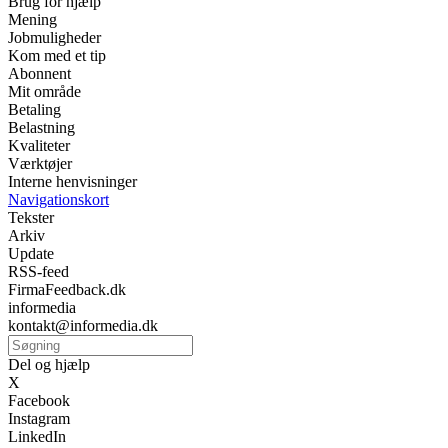
Brug for hjælp
Mening
Jobmuligheder
Kom med et tip
Abonnent
Mit område
Betaling
Belastning
Kvaliteter
Værktøjer
Interne henvisninger
Navigationskort
Tekster
Arkiv
Update
RSS-feed
FirmaFeedback.dk
informedia
kontakt@informedia.dk
Del og hjælp
X
Facebook
Instagram
LinkedIn