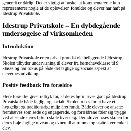
generelt er dårlig. Det er vigtigt at huske, at kommentarerne kun
repræsenterer nogle af de oplevelser, forældre og elever har haft på
Idestrup Privatskole.
Idestrup Privatskole – En dybdegående
undersøgelse af virksomheden
Introduktion
Idestrup Privatskole er en privat grundskole beliggende i Idestrup.
Skolen tilbyder undervisning til elever fra børnehaveklasse til 9.
klasse og har fokus på både det faglige og sociale aspekt af
elevernes udvikling.
Positiv feedback fra forældre
Flere forældre giver udtryk for, at deres børn trives godt på Idestrup
Privatskole både fagligt og socialt. Skolen roses for at have et
hyggeligt og traditionsrigt miljø året rundt. Både elever og ansatte
fremhæves som søde og engagerede, og forældrene føler sig trygge
ved at sende deres børn i skole hver dag. Derudover roses skolen for
deres høje faglige niveau og evnen til at rumme og støtte hver enkelt
elev.