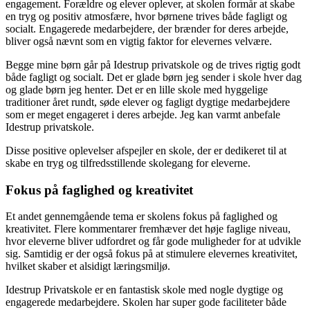
engagement. Forældre og elever oplever, at skolen formår at skabe
en tryg og positiv atmosfære, hvor børnene trives både fagligt og
socialt. Engagerede medarbejdere, der brænder for deres arbejde,
bliver også nævnt som en vigtig faktor for elevernes velvære.
Begge mine børn går på Idestrup privatskole og de trives rigtig godt
både fagligt og socialt. Det er glade børn jeg sender i skole hver dag
og glade børn jeg henter. Det er en lille skole med hyggelige
traditioner året rundt, søde elever og fagligt dygtige medarbejdere
som er meget engageret i deres arbejde. Jeg kan varmt anbefale
Idestrup privatskole.
Disse positive oplevelser afspejler en skole, der er dedikeret til at
skabe en tryg og tilfredsstillende skolegang for eleverne.
Fokus på faglighed og kreativitet
Et andet gennemgående tema er skolens fokus på faglighed og
kreativitet. Flere kommentarer fremhæver det høje faglige niveau,
hvor eleverne bliver udfordret og får gode muligheder for at udvikle
sig. Samtidig er der også fokus på at stimulere elevernes kreativitet,
hvilket skaber et alsidigt læringsmiljø.
Idestrup Privatskole er en fantastisk skole med nogle dygtige og
engagerede medarbejdere. Skolen har super gode faciliteter både