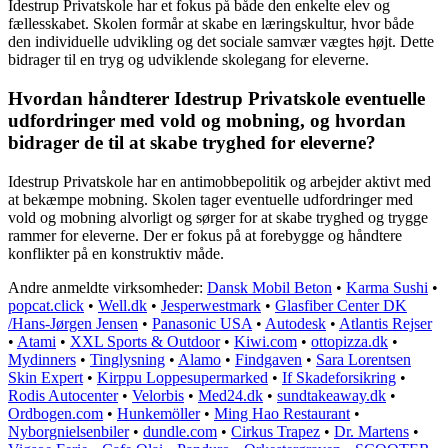
Idestrup Privatskole har et fokus på både den enkelte elev og
fællesskabet. Skolen formår at skabe en læringskultur, hvor både
den individuelle udvikling og det sociale samvær vægtes højt. Dette
bidrager til en tryg og udviklende skolegang for eleverne.
Hvordan håndterer Idestrup Privatskole eventuelle
udfordringer med vold og mobning, og hvordan
bidrager de til at skabe tryghed for eleverne?
Idestrup Privatskole har en antimobbepolitik og arbejder aktivt med
at bekæmpe mobning. Skolen tager eventuelle udfordringer med
vold og mobning alvorligt og sørger for at skabe tryghed og trygge
rammer for eleverne. Der er fokus på at forebygge og håndtere
konflikter på en konstruktiv måde.
Andre anmeldte virksomheder:
Dansk Mobil Beton
•
Karma Sushi
•
popcat.click
•
Well.dk
•
Jesperwestmark
•
Glasfiber Center DK
/Hans-Jørgen Jensen
•
Panasonic USA
•
Autodesk
•
Atlantis Rejser
•
Atami
•
XXL Sports & Outdoor
•
Kiwi.com
•
ottopizza.dk
•
Mydinners
•
Tinglysning
•
Alamo
•
Findgaven
•
Sara Lorentsen
Skin Expert
•
Kirppu Loppesupermarked
•
If Skadeforsikring
•
Rodis Autocenter
•
Velorbis
•
Med24.dk
•
sundtakeaway.dk
•
Ordbogen.com
•
Hunkemöller
•
Ming Hao Restaurant
•
Nyborgnielsenbiler
•
dundle.com
•
Cirkus Trapez
•
Dr. Martens
•