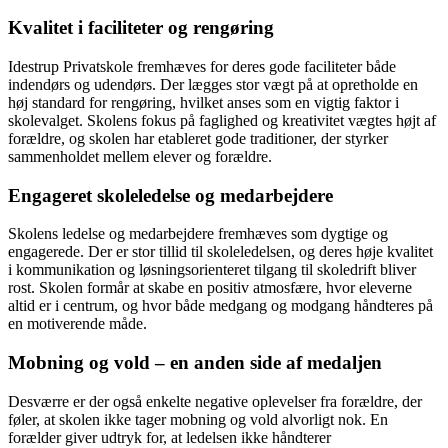
Kvalitet i faciliteter og rengøring
Idestrup Privatskole fremhæves for deres gode faciliteter både
indendørs og udendørs. Der lægges stor vægt på at opretholde en
høj standard for rengøring, hvilket anses som en vigtig faktor i
skolevalget. Skolens fokus på faglighed og kreativitet vægtes højt af
forældre, og skolen har etableret gode traditioner, der styrker
sammenholdet mellem elever og forældre.
Engageret skoleledelse og medarbejdere
Skolens ledelse og medarbejdere fremhæves som dygtige og
engagerede. Der er stor tillid til skoleledelsen, og deres høje kvalitet
i kommunikation og løsningsorienteret tilgang til skoledrift bliver
rost. Skolen formår at skabe en positiv atmosfære, hvor eleverne
altid er i centrum, og hvor både medgang og modgang håndteres på
en motiverende måde.
Mobning og vold – en anden side af medaljen
Desværre er der også enkelte negative oplevelser fra forældre, der
føler, at skolen ikke tager mobning og vold alvorligt nok. En
forælder giver udtryk for, at ledelsen ikke håndterer