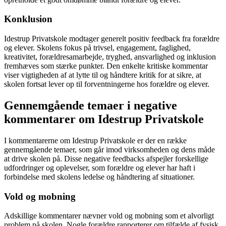
Konklusion
Idestrup Privatskole modtager generelt positiv feedback fra forældre
og elever. Skolens fokus på trivsel, engagement, faglighed,
kreativitet, forældresamarbejde, tryghed, ansvarlighed og inklusion
fremhæves som stærke punkter. Den enkelte kritiske kommentar
viser vigtigheden af at lytte til og håndtere kritik for at sikre, at
skolen fortsat lever op til forventningerne hos forældre og elever.
Gennemgående temaer i negative
kommentarer om Idestrup Privatskole
I kommentarerne om Idestrup Privatskole er der en række
gennemgående temaer, som går imod virksomheden og dens måde
at drive skolen på. Disse negative feedbacks afspejler forskellige
udfordringer og oplevelser, som forældre og elever har haft i
forbindelse med skolens ledelse og håndtering af situationer.
Vold og mobning
Adskillige kommentarer nævner vold og mobning som et alvorligt
problem på skolen. Nogle forældre rapporterer om tilfælde af fysisk