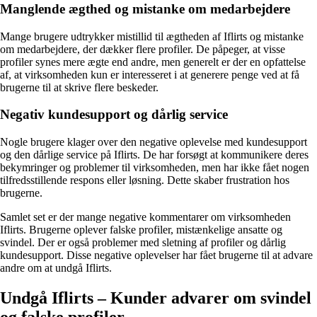
Manglende ægthed og mistanke om medarbejdere
Mange brugere udtrykker mistillid til ægtheden af Iflirts og mistanke
om medarbejdere, der dækker flere profiler. De påpeger, at visse
profiler synes mere ægte end andre, men generelt er der en opfattelse
af, at virksomheden kun er interesseret i at generere penge ved at få
brugerne til at skrive flere beskeder.
Negativ kundesupport og dårlig service
Nogle brugere klager over den negative oplevelse med kundesupport
og den dårlige service på Iflirts. De har forsøgt at kommunikere deres
bekymringer og problemer til virksomheden, men har ikke fået nogen
tilfredsstillende respons eller løsning. Dette skaber frustration hos
brugerne.
Samlet set er der mange negative kommentarer om virksomheden
Iflirts. Brugerne oplever falske profiler, mistænkelige ansatte og
svindel. Der er også problemer med sletning af profiler og dårlig
kundesupport. Disse negative oplevelser har fået brugerne til at advare
andre om at undgå Iflirts.
Undgå Iflirts – Kunder advarer om svindel
og falske profiler