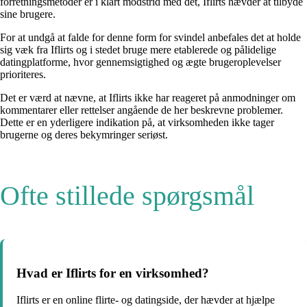
forretningsmetoder er i klart modstrid med det, Iflirts hævder at tilbyde
sine brugere.
For at undgå at falde for denne form for svindel anbefales det at holde
sig væk fra Iflirts og i stedet bruge mere etablerede og pålidelige
datingplatforme, hvor gennemsigtighed og ægte brugeroplevelser
prioriteres.
Det er værd at nævne, at Iflirts ikke har reageret på anmodninger om
kommentarer eller rettelser angående de her beskrevne problemer.
Dette er en yderligere indikation på, at virksomheden ikke tager
brugerne og deres bekymringer seriøst.
Ofte stillede spørgsmål
Hvad er Iflirts for en virksomhed?
Iflirts er en online flirte- og datingside, der hævder at hjælpe