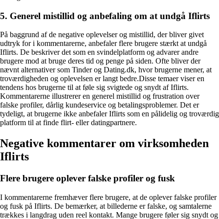
5. Generel mistillid og anbefaling om at undgå Iflirts
På baggrund af de negative oplevelser og mistillid, der bliver givet
udtryk for i kommentarerne, anbefaler flere brugere stærkt at undgå
Iflirts. De beskriver det som en svindelplatform og advarer andre
brugere mod at bruge deres tid og penge på siden. Ofte bliver der
nævnt alternativer som Tinder og Dating.dk, hvor brugerne mener, at
troværdigheden og oplevelsen er langt bedre.Disse temaer viser en
tendens hos brugerne til at føle sig svigtede og snydt af Iflirts.
Kommentarerne illustrerer en generel mistillid og frustration over
falske profiler, dårlig kundeservice og betalingsproblemer. Det er
tydeligt, at brugerne ikke anbefaler Iflirts som en pålidelig og troværdig
platform til at finde flirt- eller datingpartnere.
Negative kommentarer om virksomheden
Iflirts
Flere brugere oplever falske profiler og fusk
I kommentarerne fremhæver flere brugere, at de oplever falske profiler
og fusk på Iflirts. De bemærker, at billederne er falske, og samtalerne
trækkes i langdrag uden reel kontakt. Mange brugere føler sig snydt og