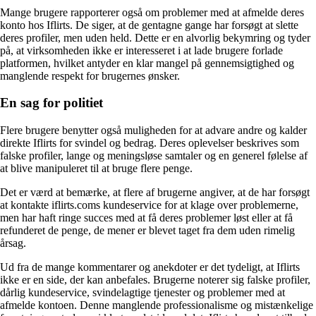
Mange brugere rapporterer også om problemer med at afmelde deres
konto hos Iflirts. De siger, at de gentagne gange har forsøgt at slette
deres profiler, men uden held. Dette er en alvorlig bekymring og tyder
på, at virksomheden ikke er interesseret i at lade brugere forlade
platformen, hvilket antyder en klar mangel på gennemsigtighed og
manglende respekt for brugernes ønsker.
En sag for politiet
Flere brugere benytter også muligheden for at advare andre og kalder
direkte Iflirts for svindel og bedrag. Deres oplevelser beskrives som
falske profiler, lange og meningsløse samtaler og en generel følelse af
at blive manipuleret til at bruge flere penge.
Det er værd at bemærke, at flere af brugerne angiver, at de har forsøgt
at kontakte iflirts.coms kundeservice for at klage over problemerne,
men har haft ringe succes med at få deres problemer løst eller at få
refunderet de penge, de mener er blevet taget fra dem uden rimelig
årsag.
Ud fra de mange kommentarer og anekdoter er det tydeligt, at Iflirts
ikke er en side, der kan anbefales. Brugerne noterer sig falske profiler,
dårlig kundeservice, svindelagtige tjenester og problemer med at
afmelde kontoen. Denne manglende professionalisme og mistænkelige