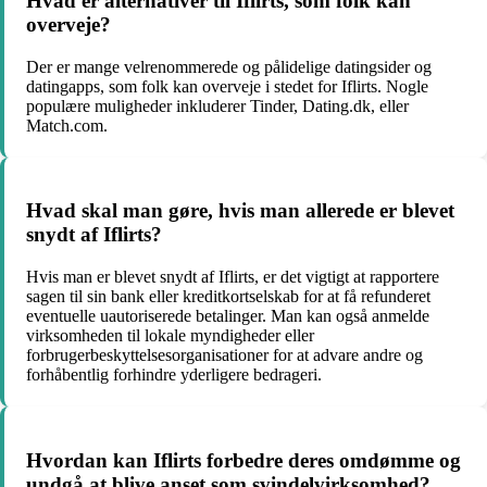
Hvad er alternativer til Iflirts, som folk kan
overveje?
Der er mange velrenommerede og pålidelige datingsider og
datingapps, som folk kan overveje i stedet for Iflirts. Nogle
populære muligheder inkluderer Tinder, Dating.dk, eller
Match.com.
Hvad skal man gøre, hvis man allerede er blevet
snydt af Iflirts?
Hvis man er blevet snydt af Iflirts, er det vigtigt at rapportere
sagen til sin bank eller kreditkortselskab for at få refunderet
eventuelle uautoriserede betalinger. Man kan også anmelde
virksomheden til lokale myndigheder eller
forbrugerbeskyttelsesorganisationer for at advare andre og
forhåbentlig forhindre yderligere bedrageri.
Hvordan kan Iflirts forbedre deres omdømme og
undgå at blive anset som svindelvirksomhed?