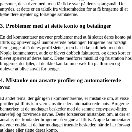
personer, de skriver med, men får ikke svar på deres spørgsmål. Det
antydes, at dette er en taktik fra virksomheden for at få brugerne til at
købe flere mønter og forlænge samtalerne.
3. Problemer med at slette konto og betalinger
En del kommentarer nævner problemer med at få slettet deres konto på
Iflirts og oplever også uautoriserede betalinger. Brugerne har forsøgt
flere gange at få deres profil slettet, men har ikke haft held med det.
Nogle kommenterer, at de er blevet dobbelt faktureret, og deres kort er
blevet spærret af deres bank. Dette medfører mistillid og frustration hos
brugerne, der føler, at de ikke kan komme væk fra platformen og
oplever at blive snydt for penge.
4. Mistanke om ansatte profiler og automatiserede
svar
Et andet tema, der går igen i kommentarerne, er mistanke om, at visse
profiler på Iflirts kan være ansatte eller automatiserede bots. Brugerne
bemærker, at de modtager beskeder med de samme copy/paste-linjer,
stavefejl og forvirrede navne. Dette forstærker mistanken om, at der er
ansatte, der kontakter brugerne på vegne af Iflirts. Nogle kommentarer
nævner endda, at de har modtaget truende beskeder, når de har forsøgt
at klage eller slette deres konto.