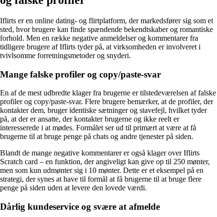
Iflirts er en online dating- og flirtplatform, der markedsfører sig som et
sted, hvor brugere kan finde spændende bekendtskaber og romantiske
forhold. Men en række negative anmeldelser og kommentarer fra
tidligere brugere af Iflirts tyder på, at virksomheden er involveret i
tvivlsomme forretningsmetoder og snyderi.
Mange falske profiler og copy/paste-svar
En af de mest udbredte klager fra brugerne er tilstedeværelsen af falske
profiler og copy/paste-svar. Flere brugere bemærker, at de profiler, der
kontakter dem, bruger identiske sætninger og stavefejl, hvilket tyder
på, at der er ansatte, der kontakter brugerne og ikke reelt er
interesserede i at mødes. Formålet ser ud til primært at være at få
brugerne til at bruge penge på chats og andre tjenester på siden.
Blandt de mange negative kommentarer er også klager over Iflirts
Scratch card – en funktion, der angiveligt kan give op til 250 mønter,
men som kun udmønter sig i 10 mønter. Dette er et eksempel på en
strategi, der synes at have til formål at få brugerne til at bruge flere
penge på siden uden at levere den lovede værdi.
Dårlig kundeservice og svære at afmelde