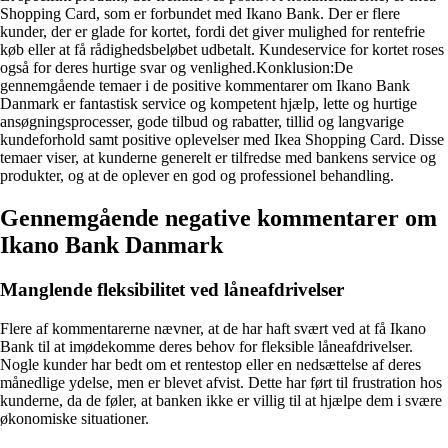
Shopping Card, som er forbundet med Ikano Bank. Der er flere
kunder, der er glade for kortet, fordi det giver mulighed for rentefrie
køb eller at få rådighedsbeløbet udbetalt. Kundeservice for kortet roses
også for deres hurtige svar og venlighed.Konklusion:De
gennemgående temaer i de positive kommentarer om Ikano Bank
Danmark er fantastisk service og kompetent hjælp, lette og hurtige
ansøgningsprocesser, gode tilbud og rabatter, tillid og langvarige
kundeforhold samt positive oplevelser med Ikea Shopping Card. Disse
temaer viser, at kunderne generelt er tilfredse med bankens service og
produkter, og at de oplever en god og professionel behandling.
Gennemgående negative kommentarer om
Ikano Bank Danmark
Manglende fleksibilitet ved låneafdrivelser
Flere af kommentarerne nævner, at de har haft svært ved at få Ikano
Bank til at imødekomme deres behov for fleksible låneafdrivelser.
Nogle kunder har bedt om et rentestop eller en nedsættelse af deres
månedlige ydelse, men er blevet afvist. Dette har ført til frustration hos
kunderne, da de føler, at banken ikke er villig til at hjælpe dem i svære
økonomiske situationer.