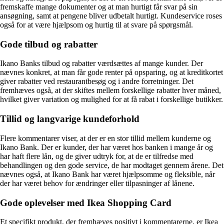
fremskaffe mange dokumenter og at man hurtigt får svar på sin
ansøgning, samt at pengene bliver udbetalt hurtigt. Kundeservice roses
også for at være hjælpsom og hurtig til at svare på spørgsmål.
Gode tilbud og rabatter
Ikano Banks tilbud og rabatter værdsættes af mange kunder. Der
nævnes konkret, at man får gode renter på opsparing, og at kreditkortet
giver rabatter ved restaurantbesøg og i andre forretninger. Det
fremhæves også, at der skiftes mellem forskellige rabatter hver måned,
hvilket giver variation og mulighed for at få rabat i forskellige butikker.
Tillid og langvarige kundeforhold
Flere kommentarer viser, at der er en stor tillid mellem kunderne og
Ikano Bank. Der er kunder, der har været hos banken i mange år og
har haft flere lån, og de giver udtryk for, at de er tilfredse med
behandlingen og den gode service, de har modtaget gennem årene. Det
nævnes også, at Ikano Bank har været hjælpsomme og fleksible, når
der har været behov for ændringer eller tilpasninger af lånene.
Gode oplevelser med Ikea Shopping Card
Et specifikt produkt, der fremhæves positivt i kommentarerne, er Ikea