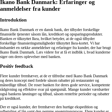
Ikano Bank Danmark: Erfaringer og
anmeldelser fra kunder
Introduktion
Ikano Bank Danmark er en dansk bank, der tilbyder forskellige
finansielle tjenester såsom lån, kreditkort og opsparingsprodukter.
Banken er tilknyttet Ikea, hvilket betyder, at de også tilbyder
forskellige finansieringsmuligheder tilknyttet Ikea-kortet. Vi har
indsamlet en række anmeldelser og erfaringer fra kunder, der har brugt
Ikano Bank Danmark. Læs videre for at få et indblik i, hvad kunderne
siger om deres oplevelser med banken.
Positiv feedback
Flere kunder fremhæver, at de er tilfredse med Ikano Bank Danmark
og deres koncept med fordele såsom rabatter på restauranter og
månedlige tilbud. De roser banken for deres gode service, kompetente
rådgivning og effektive svar på spørgsmål. Mange kunder værdsætter
også bankens løsninger og tilbud, såsom rentefrie perioder og rabatter
på kreditkort.
Der er også kunder, der fremhæver den hurtige ekspedition og
udbetaling af lån samt den nemme ansøgningsproces. Flere kunder er