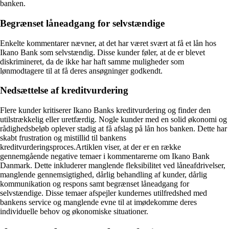
banken.
Begrænset låneadgang for selvstændige
Enkelte kommentarer nævner, at det har været svært at få et lån hos
Ikano Bank som selvstændig. Disse kunder føler, at de er blevet
diskrimineret, da de ikke har haft samme muligheder som
lønmodtagere til at få deres ansøgninger godkendt.
Nedsættelse af kreditvurdering
Flere kunder kritiserer Ikano Banks kreditvurdering og finder den
utilstrækkelig eller uretfærdig. Nogle kunder med en solid økonomi og
rådighedsbeløb oplever stadig at få afslag på lån hos banken. Dette har
skabt frustration og mistillid til bankens
kreditvurderingsproces.Artiklen viser, at der er en række
gennemgående negative temaer i kommentarerne om Ikano Bank
Danmark. Dette inkluderer manglende fleksibilitet ved låneafdrivelser,
manglende gennemsigtighed, dårlig behandling af kunder, dårlig
kommunikation og respons samt begrænset låneadgang for
selvstændige. Disse temaer afspejler kundernes utilfredshed med
bankens service og manglende evne til at imødekomme deres
individuelle behov og økonomiske situationer.