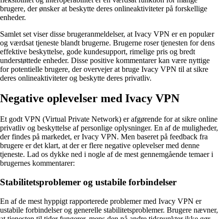
brugere, der ønsker at beskytte deres onlineaktiviteter på forskellige
enheder.
Samlet set viser disse brugeranmeldelser, at Ivacy VPN er en populær
og værdsat tjeneste blandt brugerne. Brugerne roser tjenesten for dens
effektive beskyttelse, gode kundesupport, rimelige pris og bredt
understøttede enheder. Disse positive kommentarer kan være nyttige
for potentielle brugere, der overvejer at bruge Ivacy VPN til at sikre
deres onlineaktiviteter og beskytte deres privatliv.
Negative oplevelser med Ivacy VPN
Et godt VPN (Virtual Private Network) er afgørende for at sikre online
privatliv og beskyttelse af personlige oplysninger. En af de muligheder,
der findes på markedet, er Ivacy VPN. Men baseret på feedback fra
brugere er det klart, at der er flere negative oplevelser med denne
tjeneste. Lad os dykke ned i nogle af de mest gennemgående temaer i
brugernes kommentarer:
Stabilitetsproblemer og ustabile forbindelser
En af de mest hyppigt rapporterede problemer med Ivacy VPN er
ustabile forbindelser og generelle stabilitetsproblemer. Brugere nævner,
at tjenesten til tider fungerer, mens den på andre tidspunkter ikke gør