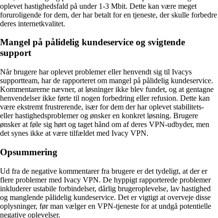
oplevet hastighedsfald på under 1-3 Mbit. Dette kan være meget
foruroligende for dem, der har betalt for en tjeneste, der skulle forbedre
deres internetkvalitet.
Mangel på pålidelig kundeservice og svigtende
support
Når brugere har oplevet problemer eller henvendt sig til Ivacys
supportteam, har de rapporteret om mangel på pålidelig kundeservice.
Kommentarerne nævner, at løsninger ikke blev fundet, og at gentagne
henvendelser ikke førte til nogen forbedring eller refusion. Dette kan
være ekstremt frustrerende, især for dem der har oplevet stabilitets-
eller hastighedsproblemer og ønsker en konkret løsning. Brugere
ønsker at føle sig hørt og taget hånd om af deres VPN-udbyder, men
det synes ikke at være tilfældet med Ivacy VPN.
Opsummering
Ud fra de negative kommentarer fra brugere er det tydeligt, at der er
flere problemer med Ivacy VPN. De hyppigt rapporterede problemer
inkluderer ustabile forbindelser, dårlig brugeroplevelse, lav hastighed
og manglende pålidelig kundeservice. Det er vigtigt at overveje disse
oplysninger, før man vælger en VPN-tjeneste for at undgå potentielle
negative oplevelser.