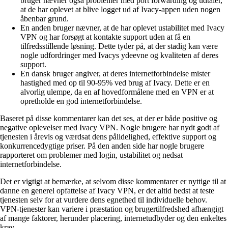
bruger nævner også problemer med port forwarding og udtaler,
at de har oplevet at blive logget ud af Ivacy-appen uden nogen
åbenbar grund.
En anden bruger nævner, at de har oplevet ustabilitet med Ivacy
VPN og har forsøgt at kontakte support uden at få en
tilfredsstillende løsning. Dette tyder på, at der stadig kan være
nogle udfordringer med Ivacys ydeevne og kvaliteten af deres
support.
En dansk bruger angiver, at deres internetforbindelse mister
hastighed med op til 90-95% ved brug af Ivacy. Dette er en
alvorlig ulempe, da en af hovedformålene med en VPN er at
opretholde en god internetforbindelse.
Baseret på disse kommentarer kan det ses, at der er både positive og
negative oplevelser med Ivacy VPN. Nogle brugere har nydt godt af
tjenesten i årevis og værdsat dens pålidelighed, effektive support og
konkurrencedygtige priser. På den anden side har nogle brugere
rapporteret om problemer med login, ustabilitet og nedsat
internetforbindelse.
Det er vigtigt at bemærke, at selvom disse kommentarer er nyttige til at
danne en generel opfattelse af Ivacy VPN, er det altid bedst at teste
tjenesten selv for at vurdere dens egnethed til individuelle behov.
VPN-tjenester kan variere i præstation og brugertilfredshed afhængigt
af mange faktorer, herunder placering, internetudbyder og den enkeltes
krav.