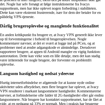
det. Nogle har selv forsøgt at følge instruktionerne fra Ivacys
supportteam, men har ikke oplevet nogen forbedring i stabiliteten.
Dette kan være ekstremt frustrerende, især for dem der betaler for en
pålidelig VPN-tjeneste.
Dårlig brugeroplevelse og manglende funktionalitet
En anden kritikpunkt fra brugere er, at Ivacy VPN generelt ikke lever
op til forventningerne i forhold til brugeroplevelsen. Nogle
kommentarer nævner, at det er svært at logge ind på PCen, og at
problemer med at ændre adgangskode er almindelige. Derudover
rapporterer brugere, at appen til Android mangler en vigtig funktion:
autorotation. Dette kan virke som en lille detalje, men det kan stadig
være irriterende for nogle brugere, der forventer en problemfri
oplevelse.
Langsom hastighed og nedsat ydeevne
Hurtig internetforbindelse er afgørende for at kunne nyde online
aktiviteter uden afbrydelser, men flere brugere har oplevet, at Ivacy
VPN resulterer i markant langsommere hastigheder. Kommentarerne
nævner, at forbindelserne ofte falder til 2G-hastigheder eller går endnu
langsommere. Når brugere har kontaktet supportteamet, har de fået at
vide, at en nedgang på 33% er normalt. Men i praksis har brugerne