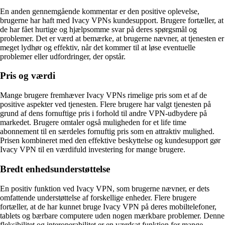
En anden gennemgående kommentar er den positive oplevelse,
brugerne har haft med Ivacy VPNs kundesupport. Brugere fortæller, at
de har fået hurtige og hjælpsomme svar på deres spørgsmål og
problemer. Det er værd at bemærke, at brugerne nævner, at tjenesten er
meget lydhør og effektiv, når det kommer til at løse eventuelle
problemer eller udfordringer, der opstår.
Pris og værdi
Mange brugere fremhæver Ivacy VPNs rimelige pris som et af de
positive aspekter ved tjenesten. Flere brugere har valgt tjenesten på
grund af dens fornuftige pris i forhold til andre VPN-udbydere på
markedet. Brugere omtaler også muligheden for et life time
abonnement til en særdeles fornuftig pris som en attraktiv mulighed.
Prisen kombineret med den effektive beskyttelse og kundesupport gør
Ivacy VPN til en værdifuld investering for mange brugere.
Bredt enhedsunderstøttelse
En positiv funktion ved Ivacy VPN, som brugerne nævner, er dets
omfattende understøttelse af forskellige enheder. Flere brugere
fortæller, at de har kunnet bruge Ivacy VPN på deres mobiltelefoner,
tablets og bærbare computere uden nogen mærkbare problemer. Denne
fleksibilitet og interoperabilitet er en værdsat funktion for mange