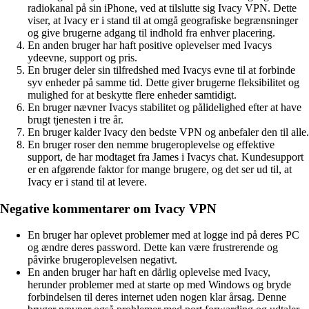
radiokanal på sin iPhone, ved at tilslutte sig Ivacy VPN. Dette
viser, at Ivacy er i stand til at omgå geografiske begrænsninger
og give brugerne adgang til indhold fra enhver placering.
En anden bruger har haft positive oplevelser med Ivacys
ydeevne, support og pris.
En bruger deler sin tilfredshed med Ivacys evne til at forbinde
syv enheder på samme tid. Dette giver brugerne fleksibilitet og
mulighed for at beskytte flere enheder samtidigt.
En bruger nævner Ivacys stabilitet og pålidelighed efter at have
brugt tjenesten i tre år.
En bruger kalder Ivacy den bedste VPN og anbefaler den til alle.
En bruger roser den nemme brugeroplevelse og effektive
support, de har modtaget fra James i Ivacys chat. Kundesupport
er en afgørende faktor for mange brugere, og det ser ud til, at
Ivacy er i stand til at levere.
Negative kommentarer om Ivacy VPN
En bruger har oplevet problemer med at logge ind på deres PC
og ændre deres password. Dette kan være frustrerende og
påvirke brugeroplevelsen negativt.
En anden bruger har haft en dårlig oplevelse med Ivacy,
herunder problemer med at starte op med Windows og bryde
forbindelsen til deres internet uden nogen klar årsag. Denne