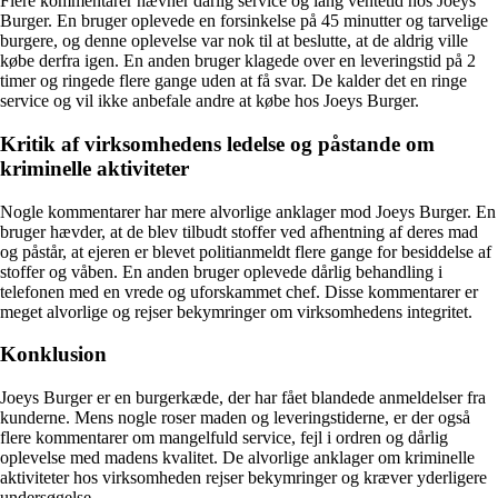
Flere kommentarer nævner dårlig service og lang ventetid hos Joeys
Burger. En bruger oplevede en forsinkelse på 45 minutter og tarvelige
burgere, og denne oplevelse var nok til at beslutte, at de aldrig ville
købe derfra igen. En anden bruger klagede over en leveringstid på 2
timer og ringede flere gange uden at få svar. De kalder det en ringe
service og vil ikke anbefale andre at købe hos Joeys Burger.
Kritik af virksomhedens ledelse og påstande om
kriminelle aktiviteter
Nogle kommentarer har mere alvorlige anklager mod Joeys Burger. En
bruger hævder, at de blev tilbudt stoffer ved afhentning af deres mad
og påstår, at ejeren er blevet politianmeldt flere gange for besiddelse af
stoffer og våben. En anden bruger oplevede dårlig behandling i
telefonen med en vrede og uforskammet chef. Disse kommentarer er
meget alvorlige og rejser bekymringer om virksomhedens integritet.
Konklusion
Joeys Burger er en burgerkæde, der har fået blandede anmeldelser fra
kunderne. Mens nogle roser maden og leveringstiderne, er der også
flere kommentarer om mangelfuld service, fejl i ordren og dårlig
oplevelse med madens kvalitet. De alvorlige anklager om kriminelle
aktiviteter hos virksomheden rejser bekymringer og kræver yderligere
undersøgelse.