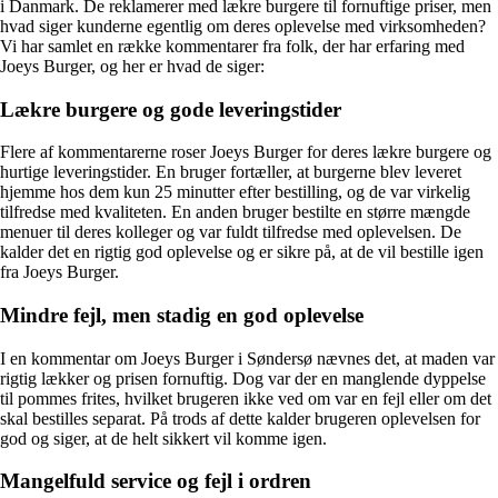
i Danmark. De reklamerer med lækre burgere til fornuftige priser, men
hvad siger kunderne egentlig om deres oplevelse med virksomheden?
Vi har samlet en række kommentarer fra folk, der har erfaring med
Joeys Burger, og her er hvad de siger:
Lækre burgere og gode leveringstider
Flere af kommentarerne roser Joeys Burger for deres lækre burgere og
hurtige leveringstider. En bruger fortæller, at burgerne blev leveret
hjemme hos dem kun 25 minutter efter bestilling, og de var virkelig
tilfredse med kvaliteten. En anden bruger bestilte en større mængde
menuer til deres kolleger og var fuldt tilfredse med oplevelsen. De
kalder det en rigtig god oplevelse og er sikre på, at de vil bestille igen
fra Joeys Burger.
Mindre fejl, men stadig en god oplevelse
I en kommentar om Joeys Burger i Søndersø nævnes det, at maden var
rigtig lækker og prisen fornuftig. Dog var der en manglende dyppelse
til pommes frites, hvilket brugeren ikke ved om var en fejl eller om det
skal bestilles separat. På trods af dette kalder brugeren oplevelsen for
god og siger, at de helt sikkert vil komme igen.
Mangelfuld service og fejl i ordren