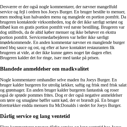
Desværre er der også nogle kommentarer, der nævner mangelfuld
service og fejl i ordren hos Joeys Burger. En bruger bestilte to menuer,
men modtog kun halvanden menu og manglede en portion pomfrit. Da
brugeren kontaktede virksomheden, tog de det ikke særligt seriøst og
tilbød kun en gratis portion pomfrit ved næste bestilling. Brugeren var
dog utilfreds, da de altid køber menuer og ikke behøver en ekstra
portion pomfrit. Servicemedarbejderen var heller ikke særligt
imødekommende. En anden kommentar nævner en manglende burger
med bbq sauce og ost, og efter at have kontaktet restauranten fik
brugeren at vide, at der ikke kunne gøres noget før dagen efter.
Brugeren kalder det for ringe, især med tanke på prisen.
Blandede anmeldelser om madkvalitet
Nogle kommentarer omhandler selve maden fra Joeys Burger. En
bruger kalder burgeren for utrolig lækker, saftig og frisk med frisk salat
og grøntsager. En anden bruger kalder burgeren fantastisk og roser
også de sprøde pommes frites. Dog er der også negative anmeldelser
om tørre og smagløse bøffer samt kød, der er brændt på. En bruger
foretrækker endda menuen fra McDonalds i stedet for Joeys Burger.
Dårlig service og lang ventetid