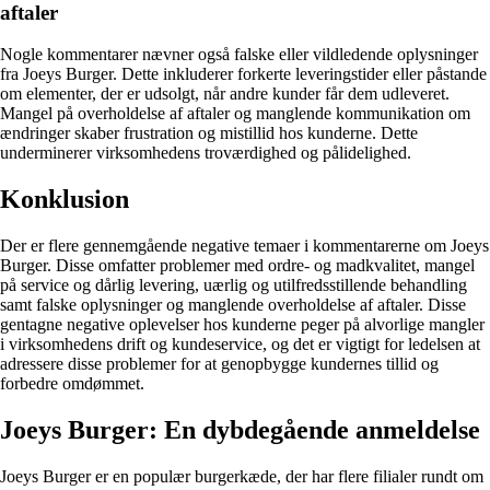
aftaler
Nogle kommentarer nævner også falske eller vildledende oplysninger
fra Joeys Burger. Dette inkluderer forkerte leveringstider eller påstande
om elementer, der er udsolgt, når andre kunder får dem udleveret.
Mangel på overholdelse af aftaler og manglende kommunikation om
ændringer skaber frustration og mistillid hos kunderne. Dette
underminerer virksomhedens troværdighed og pålidelighed.
Konklusion
Der er flere gennemgående negative temaer i kommentarerne om Joeys
Burger. Disse omfatter problemer med ordre- og madkvalitet, mangel
på service og dårlig levering, uærlig og utilfredsstillende behandling
samt falske oplysninger og manglende overholdelse af aftaler. Disse
gentagne negative oplevelser hos kunderne peger på alvorlige mangler
i virksomhedens drift og kundeservice, og det er vigtigt for ledelsen at
adressere disse problemer for at genopbygge kundernes tillid og
forbedre omdømmet.
Joeys Burger: En dybdegående anmeldelse
Joeys Burger er en populær burgerkæde, der har flere filialer rundt om