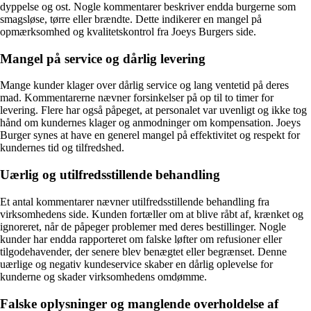
dyppelse og ost. Nogle kommentarer beskriver endda burgerne som
smagsløse, tørre eller brændte. Dette indikerer en mangel på
opmærksomhed og kvalitetskontrol fra Joeys Burgers side.
Mangel på service og dårlig levering
Mange kunder klager over dårlig service og lang ventetid på deres
mad. Kommentarerne nævner forsinkelser på op til to timer for
levering. Flere har også påpeget, at personalet var uvenligt og ikke tog
hånd om kundernes klager og anmodninger om kompensation. Joeys
Burger synes at have en generel mangel på effektivitet og respekt for
kundernes tid og tilfredshed.
Uærlig og utilfredsstillende behandling
Et antal kommentarer nævner utilfredsstillende behandling fra
virksomhedens side. Kunden fortæller om at blive råbt af, krænket og
ignoreret, når de påpeger problemer med deres bestillinger. Nogle
kunder har endda rapporteret om falske løfter om refusioner eller
tilgodehavender, der senere blev benægtet eller begrænset. Denne
uærlige og negativ kundeservice skaber en dårlig oplevelse for
kunderne og skader virksomhedens omdømme.
Falske oplysninger og manglende overholdelse af