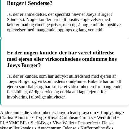
Burger i Søndersø?
Ja, der er anmeldelser, der specifikt nævner Joeys Burger i
Søndersø. Nogle kunder har haft positive oplevelser med
lækker mad og rimelige priser, men også nogle mindre positive
oplevelser med manglende toppings og lang ventetid.
Er der nogen kunder, der har været utilfredse
med ejeren eller virksomhedens omdømme hos
Joeys Burger?
Ja, der er kunder, som har udtrykt utilfredshed med ejeren af
Joeys Burger og virksomhedens omdømme. Enkelte har omtalt
ejeren som flabet og har kritiseret virksomheden for manglende
fleksibilitet, dårlig service og endda anklaget ejeren for
involvering i ulovlige aktiviteter.
Andre anmeldte virksomheder:
buydrcleanspray.com
•
Tinglysning
•
Clarina Blomster
•
Tryg
•
Royal Caribbean Cruises
•
Wedofood
•
PLAYMOBIL
•
Steff-Byg
•
Viva Wallet
•
Petsperfect
•
Dansk
skuespiller katalog
•
Autocentrum Odense
•
Kuffertonline.dk
•