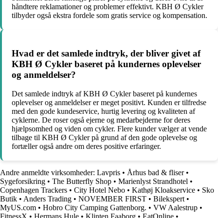
håndtere reklamationer og problemer effektivt. KBH Ø Cykler
tilbyder også ekstra fordele som gratis service og kompensation.
Hvad er det samlede indtryk, der bliver givet af
KBH Ø Cykler baseret på kundernes oplevelser
og anmeldelser?
Det samlede indtryk af KBH Ø Cykler baseret på kundernes
oplevelser og anmeldelser er meget positivt. Kunden er tilfredse
med den gode kundeservice, hurtig levering og kvaliteten af
cyklerne. De roser også ejerne og medarbejderne for deres
hjælpsomhed og viden om cykler. Flere kunder vælger at vende
tilbage til KBH Ø Cykler på grund af den gode oplevelse og
fortæller også andre om deres positive erfaringer.
Andre anmeldte virksomheder:
Lavpris
•
Århus bad & fliser
•
Sygeforsikring
•
The Butterfly Shop
•
Marienlyst Strandhotel
•
Copenhagen Trackers
•
City Hotel Nebo
•
Kathøj Kloakservice
•
Sko
Butik
•
Anders Trading
•
NOVEMBER FIRST
•
Bilekspert
•
MyUS.com
•
Hobro City Camping Gattenborg.
•
VW Aalestrup
•
FitnessX
•
Hermans Hule
•
Klinten Faaborg
•
EatOnline
•