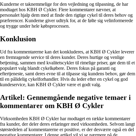
Kunderne er taknemmelige for den vejledning og tilpasning, de har
modtaget hos KBH Ø Cykler. Flere kommentarer nævner, at
personalet hjalp dem med at finde den rigtige cykel til deres behov og
præferencer. Kunderne giver udtryk for, at de følte sig velinformerede
og trygge under hele købsprocessen.
Konklusion
Ud fra kommentarerne kan det konkluderes, at KBH Ø Cykler leverer
en fremragende service til deres kunder. Deres hurtige og venlige
betjening, sammen med kvalitetscykler til rimelige priser, gør dem til et
populært valg blandt cykelkøbere. Deres fokus på garanti og
eftertjeneste, samt deres evne til at tilpasse sig kundens behov, gør dem
til en pålidelig cykelforhandler. Hvis du leder efter en cykel og god
kundeservice, kan KBH Ø Cykler være et godt valg.
Artikel: Gennemgående negative temaer i
kommentarer om KBH Ø Cykler
Virksomheden KBH Ø Cykler har modtaget en række kommentarer
fra kunder, der deler deres erfaringer med virksomheden. Selvom langt
størstedelen af kommentarerne er positive, er der desværre også en del
negative kommentarer. I denne artikel vil vi se nærmere på de