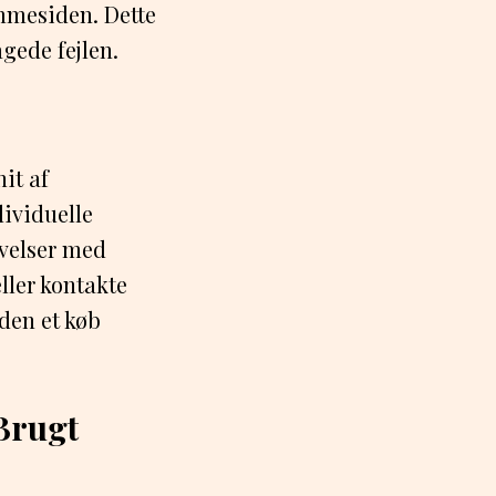
emmesiden. Dette
gede fejlen.
nit af
ividuelle
evelser med
eller kontakte
den et køb
Brugt