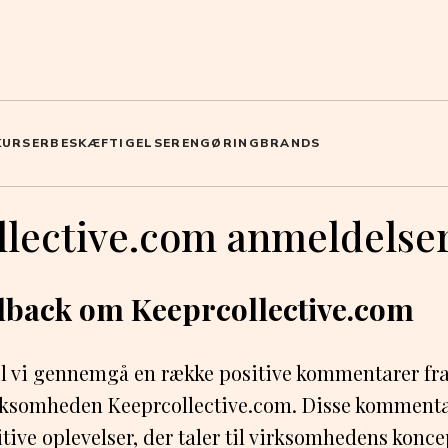
KURSER
BESKÆFTIGELSE
RENGØRING
BRANDS
llective.com anmeldelse
edback om Keeprcollective.com
vil vi gennemgå en række positive kommentarer fra
rksomheden Keeprcollective.com. Disse kommentar
itive oplevelser, der taler til virksomhedens konce