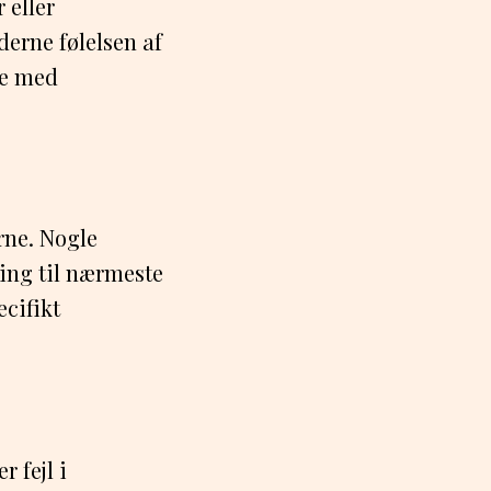
 eller
derne følelsen af
lse med
rne. Nogle
ring til nærmeste
cifikt
r fejl i