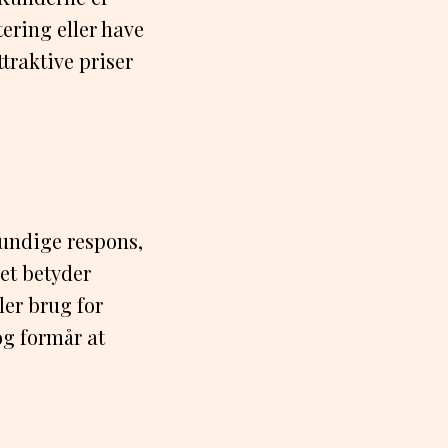
tering eller have
ttraktive priser
rundige respons,
et betyder
ler brug for
og formår at