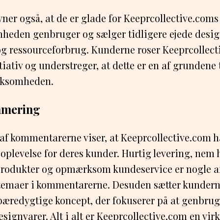
ner også, at de er glade for Keeprcollective.com
heden genbruger og sælger tidligere ejede design
g ressourceforbrug. Kunderne roser Keeprcollect
tiativ og understreger, at dette er en af grundene t
irksomheden.
mmering
 kommentarerne viser, at Keeprcollective.com h
 oplevelse for deres kunder. Hurtig levering, nem
sprodukter og opmærksom kundeservice er nogle a
maer i kommentarerne. Desuden sætter kunderne
æredygtige koncept, der fokuserer på at genbrug
designvarer. Alt i alt er Keeprcollective.com en vi