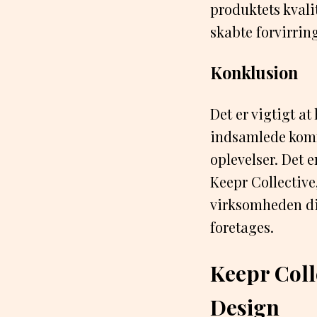
produktets kvali
skabte forvirrin
Konklusion
Det er vigtigt at
indsamlede komm
oplevelser. Det e
Keepr Collective,
virksomheden dir
foretages.
Keepr Coll
Design