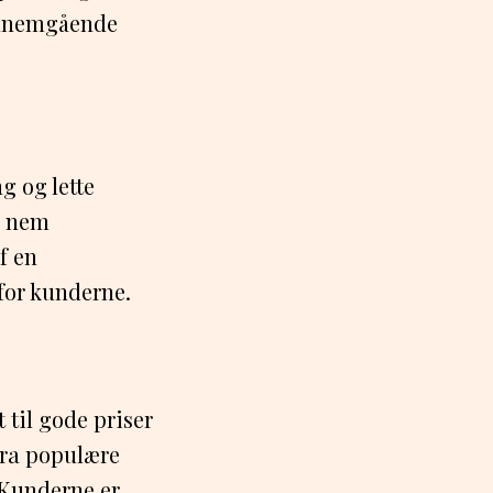
gennemgående
g og lette
n nem
f en
 for kunderne.
 til gode priser
fra populære
Kunderne er