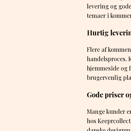
levering og god
temaer i kommen
Hurtig leveri
Flere af kommen
handelsproces. 
hjemmeside og fo
brugervenlig pla
Gode priser og
Mange kunder er 
hos Keeprcollec
danske designm