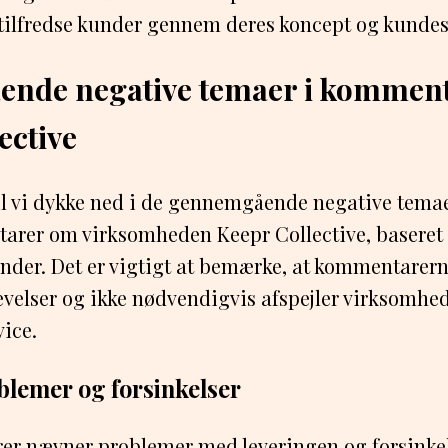
tilfredse kunder gennem deres koncept og kundes
nde negative temaer i kommen
ective
vil vi dykke ned i de gennemgående negative temaer
arer om virksomheden Keepr Collective, baseret
under. Det er vigtigt at bemærke, at kommentarer
evelser og ikke nødvendigvis afspejler virksomhe
vice.
lemer og forsinkelser
er nævner problemer med leveringen og forsinkel