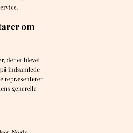
ervice.
tarer om
, der er blevet
 på indsamlede
ne repræsenterer
dens generelle
ser. Nogle