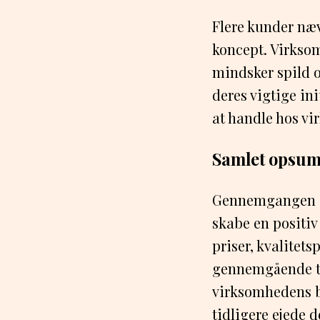
Flere kunder næv
koncept. Virksom
mindsker spild o
deres vigtige ini
at handle hos v
Samlet opsu
Gennemgangen af
skabe en positiv
priser, kvalitet
gennemgående te
virksomhedens b
tidligere ejede 