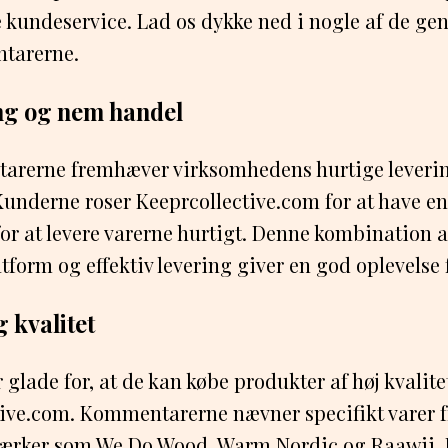
e kundeservice. Lad os dykke ned i nogle af de 
tarerne.
ng og nem handel
tarerne fremhæver virksomhedens hurtige leverin
Kunderne roser Keeprcollective.com for at have e
r at levere varerne hurtigt. Denne kombination a
tform og effektiv levering giver en god oplevelse
 kvalitet
glade for, at de kan købe produkter af høj kvalitet
tive.com. Kommentarerne nævner specifikt varer 
ærker som We Do Wood, Warm Nordic og Raawii. 