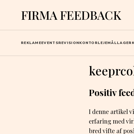
FIRMA FEEDBACK
REKLAME
EVENTS
REVISION
KONTOR
LEJEMÅL
LAGER
keeprco
Positiv fe
I denne artikel 
erfaring med vi
bred vifte af pos