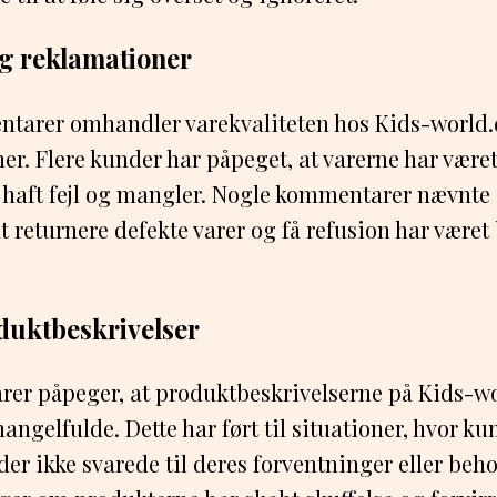
og reklamationer
tarer omhandler varekvaliteten hos Kids-world
r. Flere kunder har påpeget, at varerne har været
ar haft fejl og mangler. Nogle kommentarer nævnte 
 returnere defekte varer og få refusion har været
duktbeskrivelser
er påpeger, at produktbeskrivelserne på Kids-wo
mangelfulde. Dette har ført til situationer, hvor ku
der ikke svarede til deres forventninger eller beh