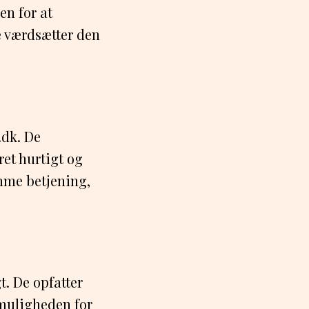
en for at
De værdsætter den
.dk. De
ret hurtigt og
mme betjening,
t. De opfatter
 muligheden for