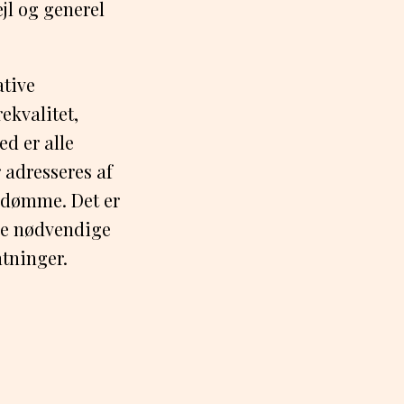
jl og generel
ative
ekvalitet,
d er alle
 adresseres af
mdømme. Det er
 de nødvendige
tninger.