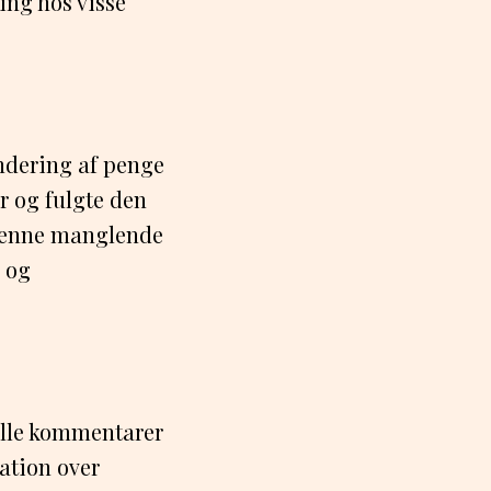
ing hos visse
ndering af penge
r og fulgte den
 Denne manglende
 og
elle kommentarer
ation over