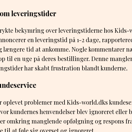
om leveringstider
trykte bekymring over leveringstiderne hos Kids-
oncerer en leveringstid på 1-2 dage, rapportered
tog længere tid at ankomme. Nogle kommentarer n
op til en uge på deres bestillinger. Denne mangl
ingstider har skabt frustration blandt kunderne.
ndeservice
r oplevet problemer med Kids-world.dks kundeser
hvor kundernes henvendelser blev ignoreret eller
ager omkring manglende opfølgning og respons fr
 til at føle sig overset og ignoreret.