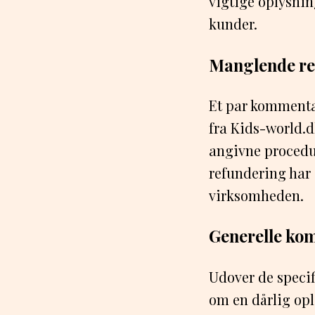
vigtige oplysnin
kunder.
Manglende re
Et par kommenta
fra Kids-world.d
angivne procedu
refundering har 
virksomheden.
Generelle kom
Udover de speci
om en dårlig opl