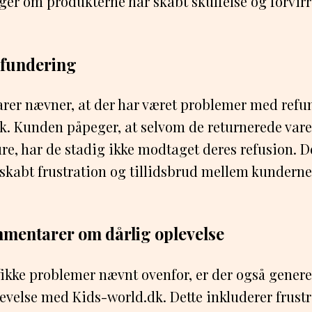
ger om produkterne har skabt skuffelse og forvirr
fundering
rer nævner, at der har været problemer med refu
k. Kunden påpeger, at selvom de returnerede vare
re, har de stadig ikke modtaget deres refusion.
skabt frustration og tillidsbrud mellem kunderne
mentarer om dårlig oplevelse
fikke problemer nævnt ovenfor, er der også gener
evelse med Kids-world.dk. Dette inkluderer frustr