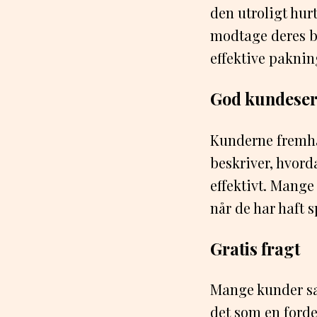
den utroligt hur
modtage deres be
effektive paknin
God kundeser
Kunderne fremhæ
beskriver, hvord
effektivt. Mange
når de har haft 
Gratis fragt
Mange kunder sæt
det som en ford