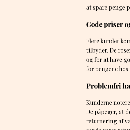
at spare penge 
Gode priser o
Flere kunder ko
tilbyder. De ros
og for at have go
for pengene hos
Problemfri ha
Kunderne noterer
De påpeger, at d
returnering af v