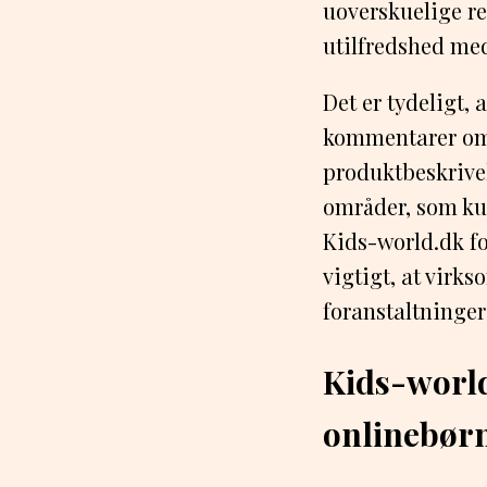
uoverskuelige re
utilfredshed me
Det er tydeligt,
kommentarer om K
produktbeskrivel
områder, som ku
Kids-world.dk f
vigtigt, at virk
foranstaltninge
Kids-world
onlinebørn