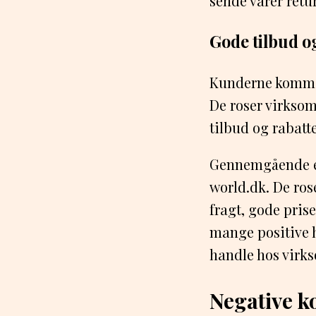
sende varer retu
Gode tilbud o
Kunderne kommen
De roser virksom
tilbud og rabatte
Gennemgående er
world.dk. De ros
fragt, gode prise
mange positive h
handle hos virk
Negative 