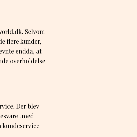
world.dk. Selvom
e flere kunder,
ævnte endda, at
ende overholdelse
vice. Der blev
 besvaret med
a kundeservice