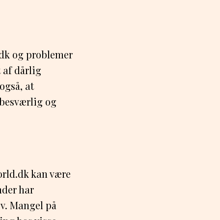
.dk og problemer
 af dårlig
også, at
 besværlig og
rld.dk kan være
nder har
ov. Mangel på