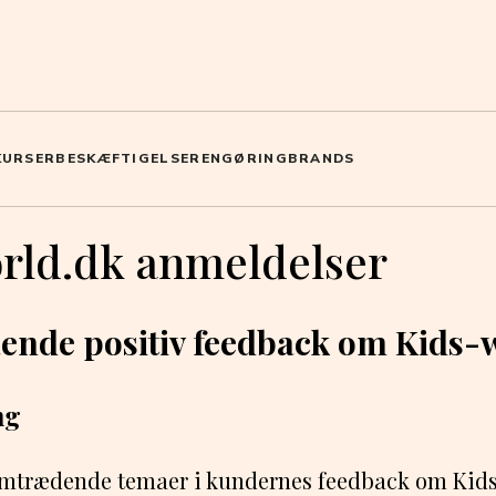
KURSER
BESKÆFTIGELSE
RENGØRING
BRANDS
rld.dk anmeldelser
nde positiv feedback om Kids-
ng
remtrædende temaer i kundernes feedback om Kids