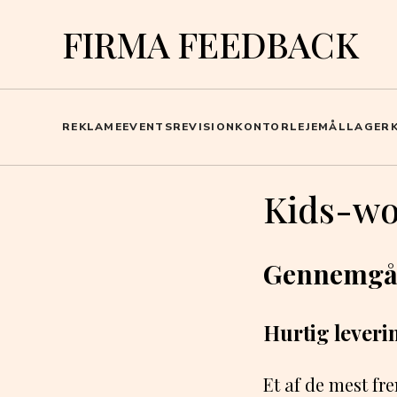
FIRMA FEEDBACK
REKLAME
EVENTS
REVISION
KONTOR
LEJEMÅL
LAGER
Kids-wo
Gennemgåe
Hurtig leveri
Et af de mest f