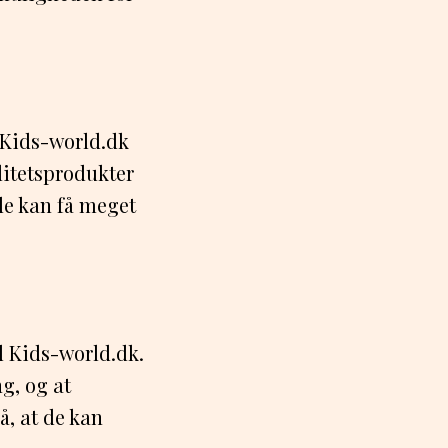
 Kids-world.dk
litetsprodukter
 de kan få meget
d Kids-world.dk.
g, og at
å, at de kan