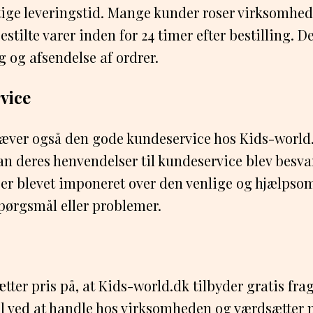
tige leveringstid. Mange kunder roser virksomhed
stilte varer inden for 24 timer efter bestilling. 
g og afsendelse af ordrer.
vice
ver også den gode kundeservice hos Kids-world
an deres henvendelser til kundeservice blev besva
 er blevet imponeret over den venlige og hjælpso
spørgsmål eller problemer.
ter pris på, at Kids-world.dk tilbyder gratis frag
el ved at handle hos virksomheden og værdsætter