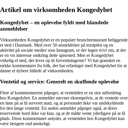
Artikel om virksomheden Kongedybet
Kongedybet – en oplevelse fyldt med blandede
anmeldelser
Virksomheden Kongedybet er en populær brunchrestaurant beliggende
et sted i Danmark. Med over 50 anmeldelser på trustpilot og en
aktivitet på sociale medier som Instagram, er der ingen tvivl om, at der
er en vis interesse omkring dette spisested. Men er Kongedybet
virkelig et sted, der lever op til forventningerne? Vi har gransket en
række kommentarer fra folk, der har erfaringer med Kongedybet for at
danne et dybere billede af virksomheden.
Ventetid og service: Generelt en skuffende oplevelse
Flere af kommentarerne påpeger, at ventetiden er en stor udfordring
hos Kongedybet. En anmelder nævner eksempelvis, at de ventede over
en time på at få serveret mad, og at personalet ikke var undskyldende
for den lange ventetid. En anden anmelder påpeger også, at deres
reserverede bord ikke var klar, og at de måtte vente yderligere på at få
plads. Disse kommentarer antyder, at ventetiden hos Kongedybet kan
være længere end ønskeligt.