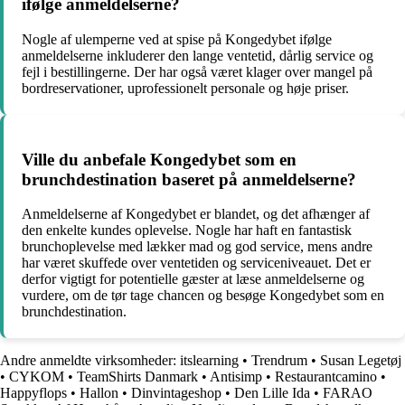
ifølge anmeldelserne?
Nogle af ulemperne ved at spise på Kongedybet ifølge
anmeldelserne inkluderer den lange ventetid, dårlig service og
fejl i bestillingerne. Der har også været klager over mangel på
bordreservationer, uprofessionelt personale og høje priser.
Ville du anbefale Kongedybet som en
brunchdestination baseret på anmeldelserne?
Anmeldelserne af Kongedybet er blandet, og det afhænger af
den enkelte kundes oplevelse. Nogle har haft en fantastisk
brunchoplevelse med lækker mad og god service, mens andre
har været skuffede over ventetiden og serviceniveauet. Det er
derfor vigtigt for potentielle gæster at læse anmeldelserne og
vurdere, om de tør tage chancen og besøge Kongedybet som en
brunchdestination.
Andre anmeldte virksomheder:
itslearning
•
Trendrum
•
Susan Legetøj
•
CYKOM
•
TeamShirts Danmark
•
Antisimp
•
Restaurantcamino
•
Happyflops
•
Hallon
•
Dinvintageshop
•
Den Lille Ida
•
FARAO