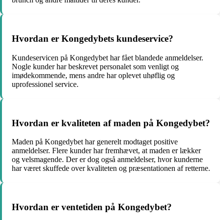
Hvordan er Kongedybets kundeservice?
Kundeservicen på Kongedybet har fået blandede anmeldelser.
Nogle kunder har beskrevet personalet som venligt og
imødekommende, mens andre har oplevet uhøflig og
uprofessionel service.
Hvordan er kvaliteten af maden på Kongedybet?
Maden på Kongedybet har generelt modtaget positive
anmeldelser. Flere kunder har fremhævet, at maden er lækker
og velsmagende. Der er dog også anmeldelser, hvor kunderne
har været skuffede over kvaliteten og præsentationen af retterne.
Hvordan er ventetiden på Kongedybet?