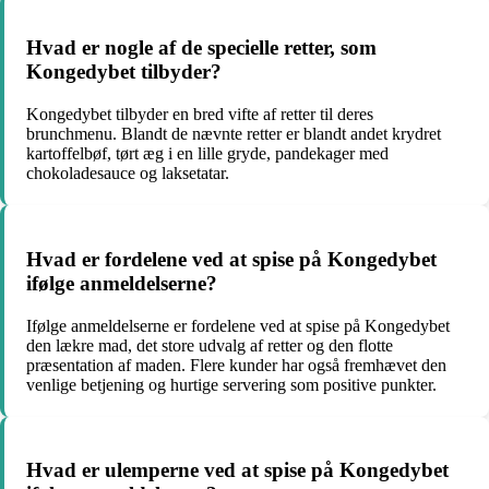
Hvad er nogle af de specielle retter, som
Kongedybet tilbyder?
Kongedybet tilbyder en bred vifte af retter til deres
brunchmenu. Blandt de nævnte retter er blandt andet krydret
kartoffelbøf, tørt æg i en lille gryde, pandekager med
chokoladesauce og laksetatar.
Hvad er fordelene ved at spise på Kongedybet
ifølge anmeldelserne?
Ifølge anmeldelserne er fordelene ved at spise på Kongedybet
den lækre mad, det store udvalg af retter og den flotte
præsentation af maden. Flere kunder har også fremhævet den
venlige betjening og hurtige servering som positive punkter.
Hvad er ulemperne ved at spise på Kongedybet