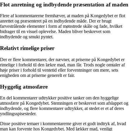
Flot anretning og indbydende præsentation af maden
Flere af kommentarerne fremhæver, at maden på Kongedybet er flot
anrettet og præsenteret på en indbydende måde. Der er brugt
farvestrålende elementer i form af mønstrede skåle og fade, hvilket
bidrager til en visuel oplevelse. Maden bliver beskrevet som
indbydende og smukt pyntet.
Relativt rimelige priser
Der er flere kommentarer, der nævner, at priserne på Kongedybet er
rimelige i forhold til den lækre mad, man får. Trods nogle omtaler af
høje priser i forhold til ventetid eller forventninger om mere, sets
enigheden om at priserne generelt er fair.
Hyggelig atmosfære
En del kommentarer udtrykker positive tanker om den hyggelige
atmosfære på Kongedybet. Stemningen er beskrevet som afslappet og
indbydende, og flere kommentarer udtrykker, at stedet er et af deres
yndlingsspisesteder.
Disse positive temaer i kommentarerne giver et godt indtryk af, hvad
man kan forvente hos Kongedybet. Med lækker mad, venligt