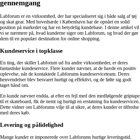
gennemgang
Labforum er en virksomhed, der har specialiseret sig i både salg af tøj
og skat gear. Med hovedsæde i København har de opnået en solid
position på markedet og har en betydelig kundebase. I denne artikel vil
vi se nærmere på, hvad kunderne siger om Labforum, og hvad der gør
dem til en populær destination for online shopping.
Kundeservice i topklasse
En ting, der skiller Labforum ud fra andre virksomheder, er deres
fantastiske kundeservice. Flere kunder nævner, at de havde en positiv
oplevelse, når de kontaktede Labforums kundeserviceteam. Deres
henvendelser blev besvaret hurtigt og effektivt, og de følte sig godt
taget hånd om.
En kunde nævner endda, at efter en fejl med den medfølgende griptape
til et skateboard, fik de nemt og hurtigt en erstatning fra kundeservicen.
Dette vidner om Labforums vilje til at sikre, at deres kunder er tilfredse
med deres køb.
Levering og pålidelighed
Mange kunder er imponerede over Labforums hurtige leveringstid.