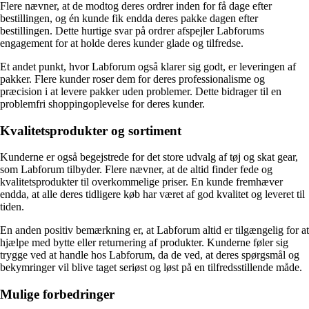
Flere nævner, at de modtog deres ordrer inden for få dage efter
bestillingen, og én kunde fik endda deres pakke dagen efter
bestillingen. Dette hurtige svar på ordrer afspejler Labforums
engagement for at holde deres kunder glade og tilfredse.
Et andet punkt, hvor Labforum også klarer sig godt, er leveringen af
pakker. Flere kunder roser dem for deres professionalisme og
præcision i at levere pakker uden problemer. Dette bidrager til en
problemfri shoppingoplevelse for deres kunder.
Kvalitetsprodukter og sortiment
Kunderne er også begejstrede for det store udvalg af tøj og skat gear,
som Labforum tilbyder. Flere nævner, at de altid finder fede og
kvalitetsprodukter til overkommelige priser. En kunde fremhæver
endda, at alle deres tidligere køb har været af god kvalitet og leveret til
tiden.
En anden positiv bemærkning er, at Labforum altid er tilgængelig for at
hjælpe med bytte eller returnering af produkter. Kunderne føler sig
trygge ved at handle hos Labforum, da de ved, at deres spørgsmål og
bekymringer vil blive taget seriøst og løst på en tilfredsstillende måde.
Mulige forbedringer