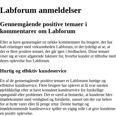
Labforum anmeldelser
Gennemgående positive temaer i
kommentarer om Labforum
Efter at have gennemgået en række kommentarer fra brugere, der har
haft erfaringer med virksomheden Labforum, er det tydeligt at se, at
der er flere positive temaer, der går igen i feedbacken. Disse temaer
viser sig at være afgørende faktorer for, hvorfor kunder er tilfredse med
deres oplevelse hos Labforum.
Hurtig og effektiv kundeservice
En af de gennemgående positive temaer er Labforums hurtige og
effektive kundeservice. Flere brugere har oplevet at få svar næsten
øjeblikkeligt efter at have kontaktet kundeservice for forskellige
spørgsmål eller problemer. Det er værd at bemærke, at kunderne blev
imødekommet med venlighed og forståelse, uanset om der var behov
for at bytte varer eller få penge retur. Denne hurtige og
imødekommende kundeservice spiller en vigtig rolle i at give kunderne
en positiv oplevelse.