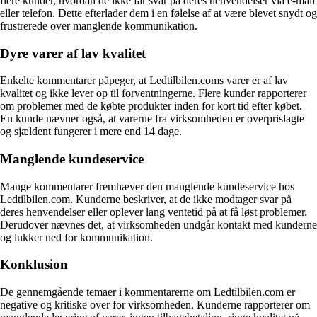
flere kunder, hvordan de ikke får svar på deres henvendelser via e-mail
eller telefon. Dette efterlader dem i en følelse af at være blevet snydt og
frustrerede over manglende kommunikation.
Dyre varer af lav kvalitet
Enkelte kommentarer påpeger, at Ledtilbilen.coms varer er af lav
kvalitet og ikke lever op til forventningerne. Flere kunder rapporterer
om problemer med de købte produkter inden for kort tid efter købet.
En kunde nævner også, at varerne fra virksomheden er overprislagte
og sjældent fungerer i mere end 14 dage.
Manglende kundeservice
Mange kommentarer fremhæver den manglende kundeservice hos
Ledtilbilen.com. Kunderne beskriver, at de ikke modtager svar på
deres henvendelser eller oplever lang ventetid på at få løst problemer.
Derudover nævnes det, at virksomheden undgår kontakt med kunderne
og lukker ned for kommunikation.
Konklusion
De gennemgående temaer i kommentarerne om Ledtilbilen.com er
negative og kritiske over for virksomheden. Kunderne rapporterer om