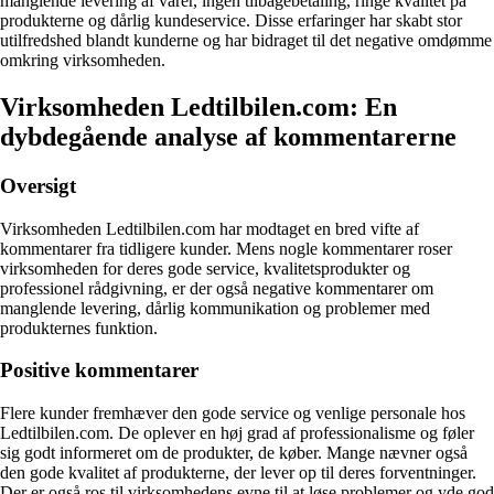
manglende levering af varer, ingen tilbagebetaling, ringe kvalitet på
produkterne og dårlig kundeservice. Disse erfaringer har skabt stor
utilfredshed blandt kunderne og har bidraget til det negative omdømme
omkring virksomheden.
Virksomheden Ledtilbilen.com: En
dybdegående analyse af kommentarerne
Oversigt
Virksomheden Ledtilbilen.com har modtaget en bred vifte af
kommentarer fra tidligere kunder. Mens nogle kommentarer roser
virksomheden for deres gode service, kvalitetsprodukter og
professionel rådgivning, er der også negative kommentarer om
manglende levering, dårlig kommunikation og problemer med
produkternes funktion.
Positive kommentarer
Flere kunder fremhæver den gode service og venlige personale hos
Ledtilbilen.com. De oplever en høj grad af professionalisme og føler
sig godt informeret om de produkter, de køber. Mange nævner også
den gode kvalitet af produkterne, der lever op til deres forventninger.
Der er også ros til virksomhedens evne til at løse problemer og yde god