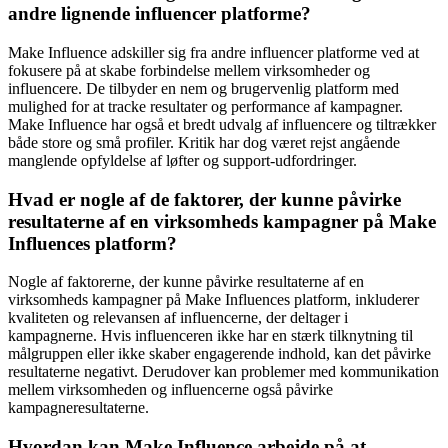
andre lignende influencer platforme?
Make Influence adskiller sig fra andre influencer platforme ved at
fokusere på at skabe forbindelse mellem virksomheder og
influencere. De tilbyder en nem og brugervenlig platform med
mulighed for at tracke resultater og performance af kampagner.
Make Influence har også et bredt udvalg af influencere og tiltrækker
både store og små profiler. Kritik har dog været rejst angående
manglende opfyldelse af løfter og support-udfordringer.
Hvad er nogle af de faktorer, der kunne påvirke
resultaterne af en virksomheds kampagner på Make
Influences platform?
Nogle af faktorerne, der kunne påvirke resultaterne af en
virksomheds kampagner på Make Influences platform, inkluderer
kvaliteten og relevansen af influencerne, der deltager i
kampagnerne. Hvis influenceren ikke har en stærk tilknytning til
målgruppen eller ikke skaber engagerende indhold, kan det påvirke
resultaterne negativt. Derudover kan problemer med kommunikation
mellem virksomheden og influencerne også påvirke
kampagneresultaterne.
Hvordan kan Make Influence arbejde på at