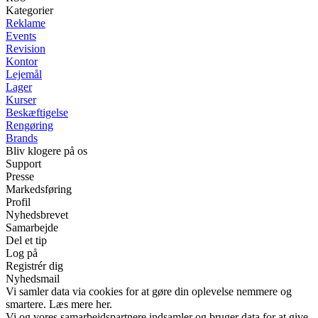
Kategorier
Reklame
Events
Revision
Kontor
Lejemål
Lager
Kurser
Beskæftigelse
Rengøring
Brands
Bliv klogere på os
Support
Presse
Markedsføring
Profil
Nyhedsbrevet
Samarbejde
Del et tip
Log på
Registrér dig
Nyhedsmail
Vi samler data via cookies for at gøre din oplevelse nemmere og
smartere. Læs mere her.
Vi og vores samarbejdspartnere indsamler og bruger data for at give