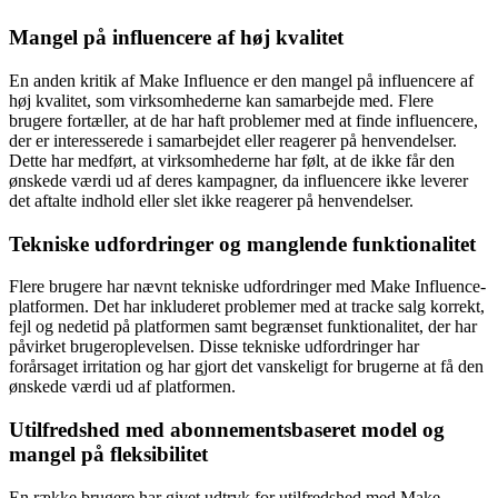
Mangel på influencere af høj kvalitet
En anden kritik af Make Influence er den mangel på influencere af
høj kvalitet, som virksomhederne kan samarbejde med. Flere
brugere fortæller, at de har haft problemer med at finde influencere,
der er interesserede i samarbejdet eller reagerer på henvendelser.
Dette har medført, at virksomhederne har følt, at de ikke får den
ønskede værdi ud af deres kampagner, da influencere ikke leverer
det aftalte indhold eller slet ikke reagerer på henvendelser.
Tekniske udfordringer og manglende funktionalitet
Flere brugere har nævnt tekniske udfordringer med Make Influence-
platformen. Det har inkluderet problemer med at tracke salg korrekt,
fejl og nedetid på platformen samt begrænset funktionalitet, der har
påvirket brugeroplevelsen. Disse tekniske udfordringer har
forårsaget irritation og har gjort det vanskeligt for brugerne at få den
ønskede værdi ud af platformen.
Utilfredshed med abonnementsbaseret model og
mangel på fleksibilitet
En række brugere har givet udtryk for utilfredshed med Make