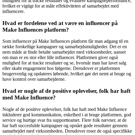
mulighed for at tracke resultater og evaluere kampagneperformance,
hvilket er vigtigt for at måle effektiviteten af samarbejdet med
influencere.
Hvad er fordelene ved at være en influencer på
Make Influences platform?
Som influencer på Make Influences platform får man adgang til en
række forskellige kampagner og samarbejdsmuligheder. Det er en
nem måde at finde betalte samarbejder med virksomheder, uanset
om man er en stor eller lille influencer. Platformen giver også
mulighed for at tracke resultater og se, hvornår man har lavet salg
eller skabt engagement hos følgerne. Derudover er platformen
brugervenlig og opdateres løbende, hvilket gør det nemt at bruge og
have kontrol over samarbejderne.
Hvad er nogle af de positive oplevelser, folk har haft
med Make Influence?
Nogle af de positive oplevelser, folk har haft med Make Influence
inkluderer god kommunikation, enkelhed i at bruge platformen, god
service og hurtige svar fra supportteamet. Flere folk nævner, at de
har haft succesfulde kampagner og opnået gode resultater gennem
samarbejdet med virksomheden. Derudover roser de også specifikke