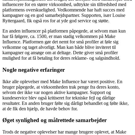
influencere for en større virksomhed, udtrykte sin tilfredshed med
platformens overskuelighed. Vedkommende har haft succes med
kampagner og en god samarbejdspartner. Supporten, især Louise
Ryttergaard, fik også ros for at yde god service og støtte.
En anden influencer på platformen påpegede, at selvom man kun
har få følgere, ca. 1500, er man stadig velkommen på Make
Influence. Platformen gør det nemt for små profiler at føle sig
velkomne og taget alvorligt. Man kan både blive inviteret til
kampagner og ansøge om at deltage. Dette giver små profiler
mulighed for at få betaling for deres reklame- og salgsindhold.
Nogle negative erfaringer
Ikke alle oplevelser med Make Influence har været positive. En
bruger påpegede, at virksomheden trak penge fra deres konto,
selvom der ikke var nogen aktive kampagner. Support og
kundeservice blev også kritiseret for tekniske fejl og dårlige
resultater. En anden bruger følte sig dårligt behandlet og følte ikke,
at de fik den hjælp, de havde behov for.
Øget synlighed og målrettede samarbejder
Trods de negative oplevelser har mange brugere oplevet, at Make