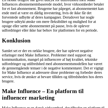
Influences abonnementsbaserede model, hvor virksomheder betaler
for et fast abonnement. Brugerne har påpeget, at abonnementet kan
ende med at være en dårlig investering, hvis de ikke får det
forventede udbytte af deres kampagner. Derudover har nogle
brugere udtrykt ønske om mere fleksibilitet og mulighed for at
opsige eller sætte abonnementet på pause, hvis de oplever
udfordringer eller ikke har behov for platformen for en periode.
Konklusion
Samlet set er der en række brugere, der har oplevet negative
erfaringer med Make Influence. Problemer med support og
kommunikation, mangel på influencere af høj kvalitet, tekniske
udfordringer og utilfredshed med abonnementsmodellen har været
de gennemgående temaer i de negative kommentarer. Det er vigtigt
for Make Influence at adressere disse problemer og forbedre deres
service, hvis de ønsker at bevare tilliden og tilfredsheden hos deres
brugere.
Make Influence – En platform til
influencer marketing
Make Influence er en dansk virksomhed, der tilbyder en platform til