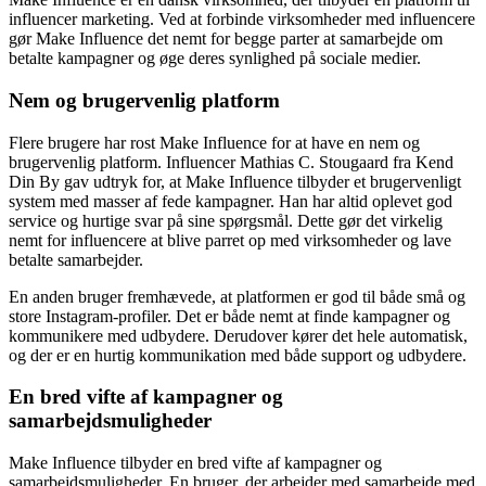
influencer marketing. Ved at forbinde virksomheder med influencere
gør Make Influence det nemt for begge parter at samarbejde om
betalte kampagner og øge deres synlighed på sociale medier.
Nem og brugervenlig platform
Flere brugere har rost Make Influence for at have en nem og
brugervenlig platform. Influencer Mathias C. Stougaard fra Kend
Din By gav udtryk for, at Make Influence tilbyder et brugervenligt
system med masser af fede kampagner. Han har altid oplevet god
service og hurtige svar på sine spørgsmål. Dette gør det virkelig
nemt for influencere at blive parret op med virksomheder og lave
betalte samarbejder.
En anden bruger fremhævede, at platformen er god til både små og
store Instagram-profiler. Det er både nemt at finde kampagner og
kommunikere med udbydere. Derudover kører det hele automatisk,
og der er en hurtig kommunikation med både support og udbydere.
En bred vifte af kampagner og
samarbejdsmuligheder
Make Influence tilbyder en bred vifte af kampagner og
samarbejdsmuligheder. En bruger, der arbejder med samarbejde med