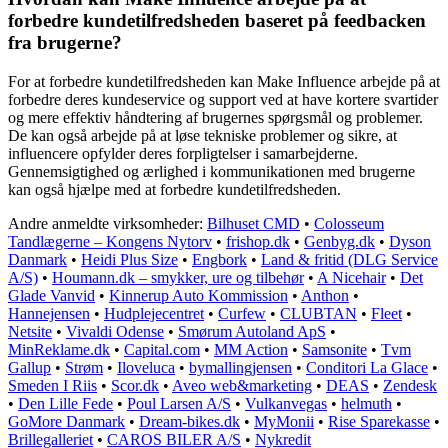
forbedre kundetilfredsheden baseret på feedbacken
fra brugerne?
For at forbedre kundetilfredsheden kan Make Influence arbejde på at
forbedre deres kundeservice og support ved at have kortere svartider
og mere effektiv håndtering af brugernes spørgsmål og problemer.
De kan også arbejde på at løse tekniske problemer og sikre, at
influencere opfylder deres forpligtelser i samarbejderne.
Gennemsigtighed og ærlighed i kommunikationen med brugerne
kan også hjælpe med at forbedre kundetilfredsheden.
Andre anmeldte virksomheder:
Bilhuset CMD
•
Colosseum
Tandlægerne – Kongens Nytorv
•
frishop.dk
•
Genbyg.dk
•
Dyson
Danmark
•
Heidi Plus Size
•
Engbork
•
Land & fritid (DLG Service
A/S)
•
Houmann.dk – smykker, ure og tilbehør
•
A Nicehair
•
Det
Glade Vanvid
•
Kinnerup Auto Kommission
•
Anthon
•
Hannejensen
•
Hudplejecentret
•
Curfew
•
CLUBTAN
•
Fleet
•
Netsite
•
Vivaldi Odense
•
Smørum Autoland ApS
•
MinReklame.dk
•
Capital.com
•
MM Action
•
Samsonite
•
Tvm
Gallup
•
Strøm
•
Iloveluca
•
bymallingjensen
•
Conditori La Glace
•
Smeden I Riis
•
Scor.dk
•
Aveo web&marketing
•
DEAS
•
Zendesk
•
Den Lille Fede
•
Poul Larsen A/S
•
Vulkanvegas
•
helmuth
•
GoMore Danmark
•
Dream-bikes.dk
•
MyMonii
•
Rise Sparekasse
•
Brillegalleriet
•
CAROS BILER A/S
•
Nykredit