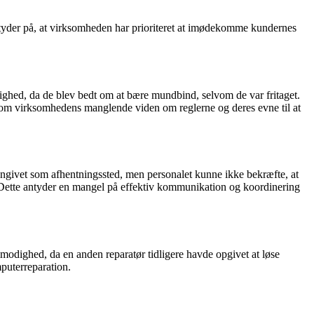
tyder på, at virksomheden har prioriteret at imødekomme kundernes
ghed, da de blev bedt om at bære mundbind, selvom de var fritaget.
l om virksomhedens manglende viden om reglerne og deres evne til at
givet som afhentningssted, men personalet kunne ikke bekræfte, at
Dette antyder en mangel på effektiv kommunikation og koordinering
odighed, da en anden reparatør tidligere havde opgivet at løse
mputerreparation.