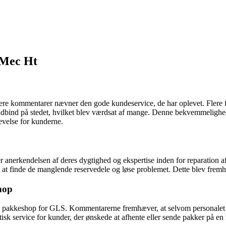
 Mec Ht
ere kommentarer nævner den gode kundeservice, de har oplevet. Flere f
dbind på stedet, hvilket blev værdsat af mange. Denne bekvemmelighed,
evelse for kunderne.
anerkendelsen af deres dygtighed og ekspertise inden for reparation af
t at finde de manglende reservedele og løse problemet. Dette blev fr
hop
m pakkeshop for GLS. Kommentarerne fremhæver, at selvom personalet kan
tisk service for kunder, der ønskede at afhente eller sende pakker på e