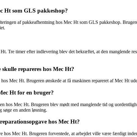
Mec Ht som GLS pakkeshop?
ndteringen af pakkeafhentning hos Mec Ht som GLS pakkeshop. Brugeren
et.
 Ht. Tre timer efter indlevering blev det bekræftet, at den manglende r
 skulle repareres hos Mec Ht?
on hos Mec Ht. Brugeren ønskede at få maskinen repareret af Mec Ht ude
Mec Ht for en bruger?
en hos Mec Ht. Brugeren blev mødt med manglende tid og uordentlighed,
og søge en anden løsning.
n reparationsopgave hos Mec Ht?
ve hos Mec Ht. Brugeren forventede, at arbejdet ville være færdigt ind