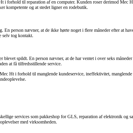
forhold til reparation af en computer. Kunden roser derimod Mec Ht for
er kompetente og at stedet ligner en rodebutik.
En person nævner, at de ikke hørte noget i flere måneder efter at have 
 selv tog kontakt.
r blevet spildt. En person nævner, at de har ventet i over seks måneder
n at få tilfredsstillende service.
Mec Ht i forhold til manglende kundeservice, ineffektivitet, manglend
undeoplevelse.
skellige services som pakkeshop for GLS, reparation af elektronik og s
es oplevelser med virksomheden.