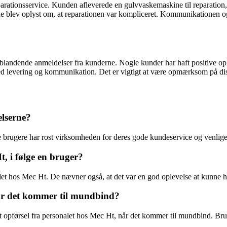
ationsservice. Kunden afleverede en gulvvaskemaskine til reparation, 
 blev oplyst om, at reparationen var kompliceret. Kommunikationen og t
landende anmeldelser fra kunderne. Nogle kunder har haft positive opl
d levering og kommunikation. Det er vigtigt at være opmærksom på dis
elserne?
e brugere har rost virksomheden for deres gode kundeservice og venlig
, i følge en bruger?
edet hos Mec Ht. De nævner også, at det var en god oplevelse at kunne
år det kommer til mundbind?
 opførsel fra personalet hos Mec Ht, når det kommer til mundbind. Bruge