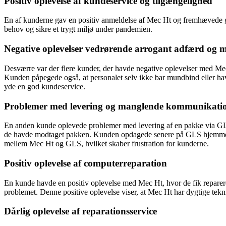
Positiv oplevelse af kundeservice og tilgængelighed
En af kunderne gav en positiv anmeldelse af Mec Ht og fremhævede g
behov og sikre et trygt miljø under pandemien.
Negative oplevelser vedrørende arrogant adfærd og 
Desværre var der flere kunder, der havde negative oplevelser med Me
Kunden påpegede også, at personalet selv ikke bar mundbind eller ha
yde en god kundeservice.
Problemer med levering og manglende kommunikati
En anden kunde oplevede problemer med levering af en pakke via GLS
de havde modtaget pakken. Kunden opdagede senere på GLS hjemmesid
mellem Mec Ht og GLS, hvilket skaber frustration for kunderne.
Positiv oplevelse af computerreparation
En kunde havde en positiv oplevelse med Mec Ht, hvor de fik reparer
problemet. Denne positive oplevelse viser, at Mec Ht har dygtige teknik
Dårlig oplevelse af reparationsservice