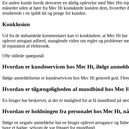
En anden kunde havde desværre en dårlig oplevelse med Mec Hts repar
måneder uden at høre fra Mec Ht kontaktede kunden dem, hvorefter de
resulterede i en spildt tid og penge for kunden.
Konklusion
Ud fra de indsamlede kommentarer kan vi konkludere, at Mec Ht har b
oplevet arrogant adfærd, manglende viden om regler og problemer me
til reparation af elektronik.
Ofte stillede spørgsmål
Hvordan er kundeservicen hos Mec Ht, ifølge anmeld
Ifølge anmeldelserne er kundeservicen hos Mec Ht generelt god. Fler
Hvordan er tilgængeligheden af mundbind hos Mec Ht
En bruger har beskrevet, at der er mulighed for at få mundbind på st
Hvordan er holdningen fra personalet hos Mec Ht, n
Ifølge en negativ anmeldelse har en bruger oplevet arrogance og flabet
have et badge, selvom de var fritaget for mundbind.