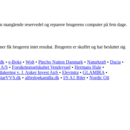
 en manglende reservedel og reparere brugerens computer på fem dage.
fik brugeren intet resultat. Brugeren er skuffet og har besluttet sig
.dk
•
e-Boks
•
Wolt
•
Pincho Nation Danmark
•
Naturkraft
•
Dacia
•
r A/S
•
Forsikringsselskabet Vendsyssel
•
Hermans Hule
•
lakering v. J. Anker Invest ApS
•
Elevintra
•
GLAMIRA
•
StarVVS.dk
•
alfredogkamilla.dk
•
I/S A1 Biler
•
Nordic Oil