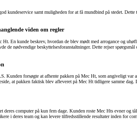
od kundeservice samt muligheden for at få mundbind på stedet. Dette 
manglende viden om regler
c Ht. En kunde beskrev, hvordan de blev mødt med arrogance og uhøfli
vde de nødvendige beskyttelsesforanstaltninger. Dette rejser spørgsmå
on
. Kunden forsøgte at afhente pakken på Mec Ht, som angiveligt var an
e, at pakken faktisk blev afleveret på Mec Ht tidligere samme dag. 
et deres computer på kun fem dage. Kunden roste Mec Hts evner og tålm
ere i deres team og kan levere tilfredsstillende resultater inden for co