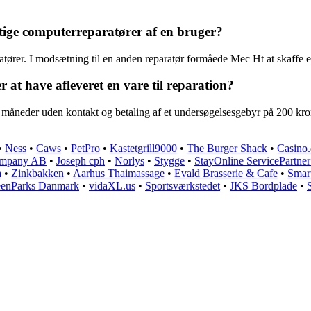
tige computerreparatører af en bruger?
atører. I modsætning til en anden reparatør formåede Mec Ht at skaffe
 at have afleveret en vare til reparation?
åneder uden kontakt og betaling af et undersøgelsesgebyr på 200 kroner 
•
Ness
•
Caws
•
PetPro
•
Kastetgrill9000
•
The Burger Shack
•
Casino
mpany AB
•
Joseph cph
•
Norlys
•
Stygge
•
StayOnline ServicePartne
a
•
Zinkbakken
•
Aarhus Thaimassage
•
Evald Brasserie & Cafe
•
Smart
eenParks Danmark
•
vidaXL.us
•
Sportsværkstedet
•
JKS Bordplade
•