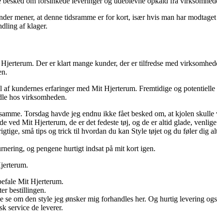
 besked om forsinkede leveringer og udeblevne opkald fra virksomhed
kunder mener, at denne tidsramme er for kort, især hvis man har modta
dling af klager.
Hjerterum. Der er klart mange kunder, der er tilfredse med virksomheden
en.
l af kundernes erfaringer med Mit Hjerterum. Fremtidige og potentielle k
ndle hos virksomheden.
samme. Torsdag havde jeg endnu ikke fået besked om, at kjolen skulle 
 ved Mit Hjerterum, de er det fedeste tøj, og de er altid glade, venlig
rigtige, små tips og trick til hvordan du kan Style tøjet og du føler dig al
urnering, og pengene hurtigt indsat på mit kort igen.
jerterum.
befale Mit Hjerterum.
er bestillingen.
ge se om den style jeg ønsker mig forhandles her. Og hurtig levering ogs
sk service de leverer.