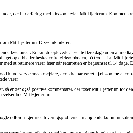
 kunder, der har erfaring med virksomheden Mit Hjerterum. Kommentarerne
 om Mit Hjerterum. Disse inkluderer:
de leverancer. En kunde oplevede at vente flere dage uden at modtage e
aget opkald eller beskeder fra virksomheden, på trods af at Mit Hjert
med at returnere varer, især når returretten er begrænset til 14 dage. 
 med kundeservicemedarbejdere, der ikke har været hjælpsomme eller h
ede varer.
, så er der også positive kommentarer, der roser Mit Hjerterum for dere
plevelser hos Mit Hjerterum.
r nogle udfordringer med leveringsproblemer, manglende kommunikatio
ingsprocesser, kommunikation med kunderne og deres kundeservicestanda