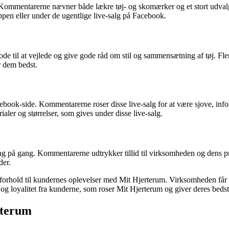
Kommentarerne nævner både lækre tøj- og skomærker og et stort udvalg 
oppen eller under de ugentlige live-salg på Facebook.
de til at vejlede og give gode råd om stil og sammensætning af tøj. Fler
r dem bedst.
ebook-side. Kommentarerne roser disse live-salg for at være sjove, info
ler og størrelser, som gives under disse live-salg.
ng på gang. Kommentarerne udtrykker tillid til virksomheden og dens p
der.
rhold til kundernes oplevelser med Mit Hjerterum. Virksomheden får ros 
d og loyalitet fra kunderne, som roser Mit Hjerterum og giver deres bedst
rterum