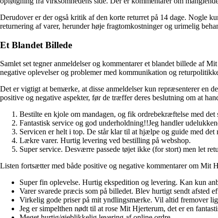
opfølgning fra virksomhedens side. Der er kommentarer om manglende
Derudover er der også kritik af den korte returret på 14 dage. Nogle 
returnering af varer, herunder høje fragtomkostninger og urimelig behan
Et Blandet Billede
Samlet set tegner anmeldelser og kommentarer et blandet billede af Mit 
negative oplevelser og problemer med kommunikation og returpolitikk
Det er vigtigt at bemærke, at disse anmeldelser kun repræsenterer en de
positive og negative aspekter, før de træffer deres beslutning om at ha
Bestilte en kjole om mandagen, og fik ordrebekræftelse med det 
Fantastisk service og god underholdning!!Jeg handler udelukkende
Servicen er helt i top. De står klar til at hjælpe og guide med det 
Lækre varer. Hurtig levering ved bestilling på webshop.
Super service. Desværre passede tøjet ikke (for stort) men let ret
Listen fortsætter med både positive og negative kommentarer om Mit H
Super fin oplevelse. Hurtig ekspedition og levering. Kan kun an
Varer svarede præcis som på billedet. Blev hurtigt sendt afsted eft
Virkelig gode priser på mit yndlingsmærke. Vil altid fremover li
Jeg er simpelthen nødt til at rose Mit Hjerterum, det er en fantasti
Meget hurtig/øjeblikkelig levering af online ordre.