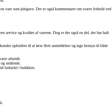
en.
get en vare som julegave. Der er også kommentarer om svære forhold ved
s service og kvalitet af varerne. Dog er der også en del, der har haft
under opfordres til at læse flere anmeldelser og tage hensyn til både
være afsendt.
e og smilende.
tid forkælet i butikken.
å.