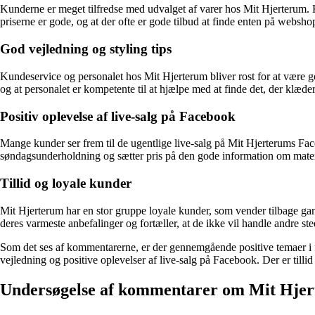
Kunderne er meget tilfredse med udvalget af varer hos Mit Hjerterum. 
priserne er gode, og at der ofte er gode tilbud at finde enten på websh
God vejledning og styling tips
Kundeservice og personalet hos Mit Hjerterum bliver rost for at være go
og at personalet er kompetente til at hjælpe med at finde det, der klæde
Positiv oplevelse af live-salg på Facebook
Mange kunder ser frem til de ugentlige live-salg på Mit Hjerterums Fac
søndagsunderholdning og sætter pris på den gode information om materia
Tillid og loyale kunder
Mit Hjerterum har en stor gruppe loyale kunder, som vender tilbage ga
deres varmeste anbefalinger og fortæller, at de ikke vil handle andre ste
Som det ses af kommentarerne, er der gennemgående positive temaer i fo
vejledning og positive oplevelser af live-salg på Facebook. Der er tilli
Undersøgelse af kommentarer om Mit Hje