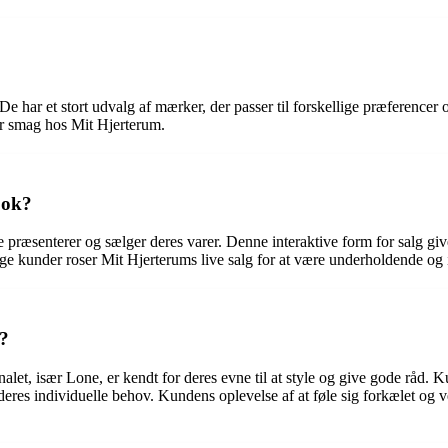
har et stort udvalg af mærker, der passer til forskellige præferencer og
er smag hos Mit Hjerterum.
ook?
e præsenterer og sælger deres varer. Denne interaktive form for salg g
ge kunder roser Mit Hjerterums live salg for at være underholdende og 
m?
alet, især Lone, er kendt for deres evne til at style og give gode råd. 
 deres individuelle behov. Kundens oplevelse af at føle sig forkælet og vej