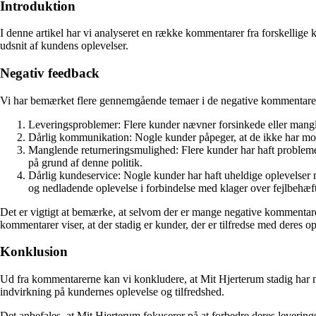
Introduktion
I denne artikel har vi analyseret en række kommentarer fra forskellige
udsnit af kundens oplevelser.
Negativ feedback
Vi har bemærket flere gennemgående temaer i de negative kommentarer
Leveringsproblemer: Flere kunder nævner forsinkede eller manglen
Dårlig kommunikation: Nogle kunder påpeger, at de ikke har modt
Manglende returneringsmulighed: Flere kunder har haft problemer 
på grund af denne politik.
Dårlig kundeservice: Nogle kunder har haft uheldige oplevelser
og nedladende oplevelse i forbindelse med klager over fejlbehæft
Det er vigtigt at bemærke, at selvom der er mange negative kommentarer
kommentarer viser, at der stadig er kunder, der er tilfredse med deres o
Konklusion
Ud fra kommentarerne kan vi konkludere, at Mit Hjerterum stadig ha
indvirkning på kundernes oplevelse og tilfredshed.
Det anbefales, at Mit Hjerterum fokuserer på at forbedre deres lever