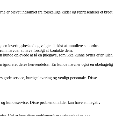
 er blevet indsamlet fra forskellige kilder og repræsenterer et bredt
n leveringsbesked og valgte til sidst at annullere sin ordre.
erum hævder at have forsøgt at kontakte dem.
En kunde oplevede at få en julegave, som ikke kunne byttes efter julen
ar ignoreret deres henvendelser. En kunde nævner også en ubehagelig
s gode service, hurtige levering og venligt personale. Disse
n og kundeservice. Disse problemområder kan have en negativ
rder. Ved at løse disse problemer kan virksomheden øge