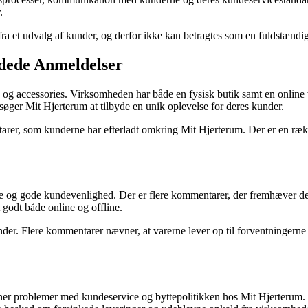
.
 fra et udvalg af kunder, og derfor ikke kan betragtes som en fuldstændi
dede Anmeldelser
øj og accessories. Virksomheden har både en fysisk butik samt en online
søger Mit Hjerterum at tilbyde en unik oplevelse for deres kunder.
rer, som kunderne har efterladt omkring Mit Hjerterum. Der er en række 
ice og gode kundevenlighed. Der er flere kommentarer, der fremhæver det
 godt både online og offline.
nder. Flere kommentarer nævner, at varerne lever op til forventningerne
ævner problemer med kundeservice og byttepolitikken hos Mit Hjerteru