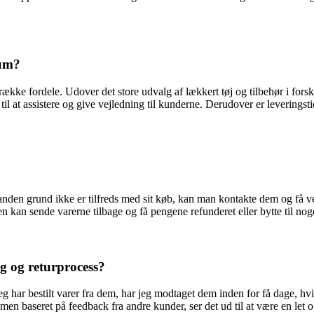
rum?
e fordele. Udover det store udvalg af lækkert tøj og tilbehør i forskel
til at assistere og give vejledning til kunderne. Derudover er leveringstid
 anden grund ikke er tilfreds med sit køb, kan man kontakte dem og få 
n kan sende varerne tilbage og få pengene refunderet eller bytte til nog
g og returprocess?
eg har bestilt varer fra dem, har jeg modtaget dem inden for få dage, hv
men baseret på feedback fra andre kunder, ser det ud til at være en let o