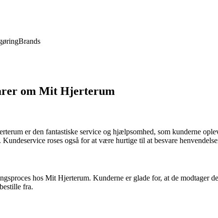
gøring
Brands
arer om Mit Hjerterum
terum er den fantastiske service og hjælpsomhed, som kunderne oplever
ing. Kundeservice roses også for at være hurtige til at besvare henvendels
roces hos Mit Hjerterum. Kunderne er glade for, at de modtager deres v
stille fra.