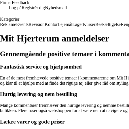
Firma Feedback
Log på
Registrér dig
Nyhedsmail
Kategorier
Reklame
Events
Revision
Kontor
Lejemål
Lager
Kurser
Beskæftigelse
Ren
Mit Hjerterum anmeldelser
Gennemgående positive temaer i komment
Fantastisk service og hjælpsomhed
En af de mest fremhævede positive temaer i kommentarerne om Mit Hjer
og klar til at hjælpe med at finde det rigtige tøj eller give råd om styl
Hurtig levering og nem bestilling
Mange kommentarer fremhæver den hurtige levering og nemme bestillingsp
butikken. Flere roser også webshoppen for at være nem at navigere og be
Lækre varer og gode priser