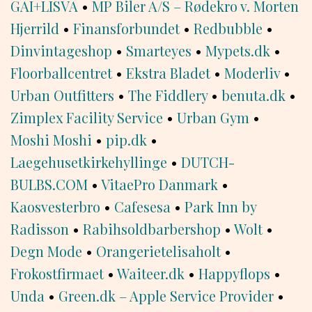
GAI+LISVA
•
MP Biler A/S – Rødekro v. Morten
Hjerrild
•
Finansforbundet
•
Redbubble
•
Dinvintageshop
•
Smarteyes
•
Mypets.dk
•
Floorballcentret
•
Ekstra Bladet
•
Moderliv
•
Urban Outfitters
•
The Fiddlery
•
benuta.dk
•
Zimplex Facility Service
•
Urban Gym
•
Moshi Moshi
•
pip.dk
•
Laegehusetkirkehyllinge
•
DUTCH-
BULBS.COM
•
VitaePro Danmark
•
Kaosvesterbro
•
Cafesesa
•
Park Inn by
Radisson
•
Rabihsoldbarbershop
•
Wolt
•
Degn Mode
•
Orangerietelisaholt
•
Frokostfirmaet
•
Waiteer.dk
•
Happyflops
•
Unda
•
Green.dk – Apple Service Provider
•