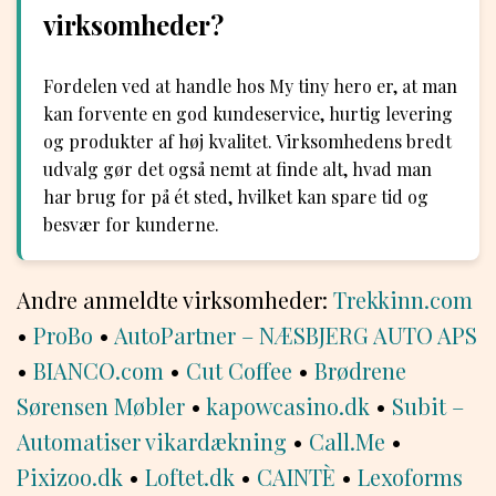
virksomheder?
Fordelen ved at handle hos My tiny hero er, at man
kan forvente en god kundeservice, hurtig levering
og produkter af høj kvalitet. Virksomhedens bredt
udvalg gør det også nemt at finde alt, hvad man
har brug for på ét sted, hvilket kan spare tid og
besvær for kunderne.
Andre anmeldte virksomheder:
Trekkinn.com
•
ProBo
•
AutoPartner – NÆSBJERG AUTO APS
•
BIANCO.com
•
Cut Coffee
•
Brødrene
Sørensen Møbler
•
kapowcasino.dk
•
Subit –
Automatiser vikardækning
•
Call.Me
•
Pixizoo.dk
•
Loftet.dk
•
CAINTÈ
•
Lexoforms