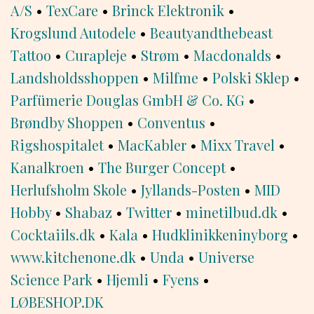
A/S
•
TexCare
•
Brinck Elektronik
•
Krogslund Autodele
•
Beautyandthebeast
Tattoo
•
Curapleje
•
Strøm
•
Macdonalds
•
Landsholdsshoppen
•
Milfme
•
Polski Sklep
•
Parfümerie Douglas GmbH & Co. KG
•
Brøndby Shoppen
•
Conventus
•
Rigshospitalet
•
MacKabler
•
Mixx Travel
•
Kanalkroen
•
The Burger Concept
•
Herlufsholm Skole
•
Jyllands-Posten
•
MID
Hobby
•
Shabaz
•
Twitter
•
minetilbud.dk
•
Cocktaiils.dk
•
Kala
•
Hudklinikkeninyborg
•
www.kitchenone.dk
•
Unda
•
Universe
Science Park
•
Hjemli
•
Fyens
•
LØBESHOP.DK