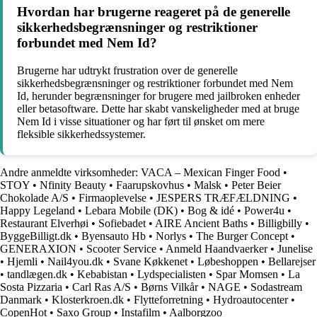
Hvordan har brugerne reageret på de generelle
sikkerhedsbegrænsninger og restriktioner
forbundet med Nem Id?
Brugerne har udtrykt frustration over de generelle
sikkerhedsbegrænsninger og restriktioner forbundet med Nem
Id, herunder begrænsninger for brugere med jailbroken enheder
eller betasoftware. Dette har skabt vanskeligheder med at bruge
Nem Id i visse situationer og har ført til ønsket om mere
fleksible sikkerhedssystemer.
Andre anmeldte virksomheder:
VACA – Mexican Finger Food
•
STOY
•
Nfinity Beauty
•
Faarupskovhus
•
Malsk
•
Peter Beier
Chokolade A/S
•
Firmaoplevelse
•
JESPERS TRÆFÆLDNING
•
Happy Legeland
•
Lebara Mobile (DK)
•
Bog & idé
•
Power4u
•
Restaurant Elverhøi
•
Sofiebadet
•
AIRE Ancient Baths
•
Billigbilly
•
ByggeBilligt.dk
•
Byensauto Hb
•
Norlys
•
The Burger Concept
•
GENERAXION
•
Scooter Service
•
Anmeld Haandvaerker
•
Junelise
•
Hjemli
•
Nail4you.dk
•
Svane Køkkenet
•
Løbeshoppen
•
Bellarejser
•
tandlægen.dk
•
Kebabistan
•
Lydspecialisten
•
Spar Momsen
•
La
Sosta Pizzaria
•
Carl Ras A/S
•
Børns Vilkår
•
NAGE
•
Sodastream
Danmark
•
Klosterkroen.dk
•
Flytteforretning
•
Hydroautocenter
•
CopenHot
•
Saxo Group
•
Instafilm
•
Aalborgzoo