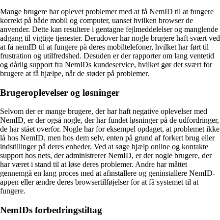
Mange brugere har oplevet problemer med at få NemID til at fungere
korrekt på både mobil og computer, uanset hvilken browser de
anvender. Dette kan resultere i gentagne fejlmeddelelser og manglende
adgang til vigtige tjenester. Derudover har nogle brugere haft svært ved
at få nemID til at fungere på deres mobiltelefoner, hvilket har ført til
frustration og utilfredshed. Desuden er der rapporter om lang ventetid
og dårlig support fra NemIDs kundeservice, hvilket gør det svært for
brugere at få hjælpe, når de støder på problemer.
Brugeroplevelser og løsninger
Selvom der er mange brugere, der har haft negative oplevelser med
NemID, er der også nogle, der har fundet løsninger på de udfordringer,
de har stået overfor. Nogle har for eksempel opdaget, at problemet ikke
lå hos NemID, men hos dem selv, enten på grund af forkert brug eller
indstillinger på deres enheder. Ved at søge hjælp online og kontakte
support hos nets, der administrerer NemID, er der nogle brugere, der
har været i stand til at løse deres problemer. Andre har måttet
gennemgå en lang proces med at afinstallere og geninstallere NemID-
appen eller ændre deres browsertilføjelser for at få systemet til at
fungere.
NemIDs forbedringstiltag