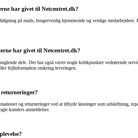
rne har givet til Netcentret.dk?
opfølgning på mails, brugervenlig hjemmeside og venlige medarbejdere.
rne har givet til Netcentret.dk?
glende dele. Der har også været nogle kritikpunkter vedrørende service,
ller fejlinformation omkring leveringen.
 returneringer?
ationer og returneringer ved at tilbyde løsninger som udskiftning, repa
 nogle kunders anmeldelser.
plevelse?