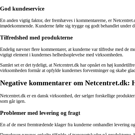
God kundeservice
En anden vigtig faktor, der fremhæves i kommentarerne, er Netcentret
imødekommende. Kunderne følte sig trygge og godt behandlet under dere
Tilfredshed med produkterne
Endelig nævner flere kommentarer, at kunderne var tilfredse med de mod
vigtigt element i kundernes helhedsoplevelse med virksomheden.
Samlet set er det tydeligt, at Netcentret.dk har opnået en høj kundeti
virksomheden formår at opfylde kundernes forventninger og skabe gla
Negative kommentarer om Netcentret.dk: H
Netcentret.dk er en dansk virksomhed, der sælger forskellige produkter
som går igen.
Problemer med levering og fragt
En af de mest fremtrædende klager fra kunderne omhandler levering og f
Derudover nævnes enkelte tilfælde af transportskader på produkterne,