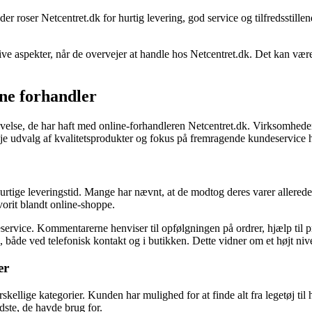
r roser Netcentret.dk for hurtig levering, god service og tilfredsstille
ve aspekter, når de overvejer at handle hos Netcentret.dk. Det kan være
ine forhandler
velse, de har haft med online-forhandleren Netcentret.dk. Virksomheden h
øje udvalg af kvalitetsprodukter og fokus på fremragende kundeservice 
ige leveringstid. Mange har nævnt, at de modtog deres varer allerede d
avorit blandt online-shoppe.
service. Kommentarerne henviser til opfølgningen på ordrer, hjælp til 
de ved telefonisk kontakt og i butikken. Dette vidner om et højt nive
er
kellige kategorier. Kunden har mulighed for at finde alt fra legetøj til
dste, de havde brug for.