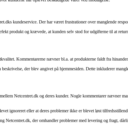
tret.dks kundeservice. Der har været frustrationer over manglende respo
fekt produkt og krævede, at kunden selv stod for udgifterne til at retu
tkvalitet. Kommentarerne nævner bl.a. at produkterne faldt fra hinanden
 beskrivelse, der blev angivet på hjemmesiden. Dette inkluderer manglen
er mellem Netcentret.dk og deres kunder. Nogle kommentarer nævner man
et ignoreret eller at deres problemer ikke er blevet løst tilfredsstillend
ng Netcentret.dk, der omhandler problemer med levering og fragt, dårl