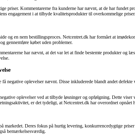
ige priser. Kommentarerne fra kunderne har nævnt, at de har fundet pro
ens engagement i at tilbyde kvalitetsprodukter til overkommelige priser
side og en nem bestillingsproces. Netcentret.dk har formået at imødek
r og gennemføre købet uden problemer.
ntarerne har nævnt, at det var let at finde bestemte produkter og læse
else.
velse
e få negative oplevelser nævnt. Disse inkluderede blandt andet defekte
 negative oplevelser ved at tilbyde løsninger og opfølgning. Dette vise
tningsaktivitet, er det tydeligt, at Netcentret.dk har overordnet opnået 
 på markedet. Deres fokus på hurtig levering, konkurrencedygtige priser 
 også bemærkelsesværdig.