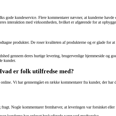
.dks gode kundeservice. Flere kommentarer nævner, at kunderne havde 
s interaktion med virksomheden, hvilket er afgørende for at opbygge t
tagne produkter. De roser kvaliteten af produkterne og er glade for at
lfredshed gennem deres hurtige levering, brugervenlige hjemmeside og go
de kunder.
vad er folk utilfredse med?
 online. Vi har gennemgået en række kommentarer fra kunder, der har del
ragt. Nogle kommentarer fremhæver, at leveringen var forsinket eller i
 hvor kunderne har oplevet beskadigede varer ved modtagelse.