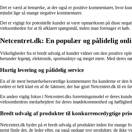
Det er værd at bemærke, at der også er positive kommentarer, hvor kunde
mindst lige så mange negative kommentarer.
Det er vigtigt for potentielle kunder at være opmærksom på disse negati
virksomheden for at få afklaret spørgsmål, inden man foretager et køb.
Netcentret.dk: En populær og pålidelig onl
Virkeligheder fra et bredt udvalg af kunder vidner om den positive ople
herunder legetøj, elektronik, sportsudstyr og meget mere. Med deres n
Hurtig levering og pålidelig service
En af de mest bemærkelsesværdige kommentarer fra kunderne er den hurt
ordrer er helt klart en af de faktorer, der har gjort Netcentret.dk til en f
En anden vigtig fokus i Netcentret.dks forretningsmodel er deres kunde
virksomhedens medarbejdere for deres imødekommenhed og høflighed, bå
Bredt udvalg af produkter til konkurrencedygtige pris
Netcentret.dk byder på et bredt udvalg af produkter inden for mange fors
nemt finde det, de leder efter, og også opdage nye produkter, de ikke vi