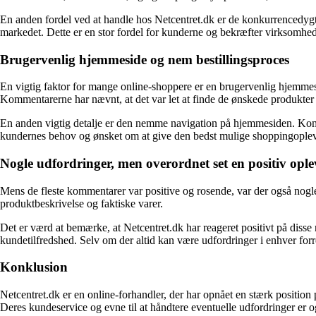
En anden fordel ved at handle hos Netcentret.dk er de konkurrencedygt
markedet. Dette er en stor fordel for kunderne og bekræfter virksomhed
Brugervenlig hjemmeside og nem bestillingsproces
En vigtig faktor for mange online-shoppere er en brugervenlig hjemme
Kommentarerne har nævnt, at det var let at finde de ønskede produkte
En anden vigtig detalje er den nemme navigation på hjemmesiden. Komme
kundernes behov og ønsket om at give den bedst mulige shoppingoplev
Nogle udfordringer, men overordnet set en positiv ople
Mens de fleste kommentarer var positive og rosende, var der også nogl
produktbeskrivelse og faktiske varer.
Det er værd at bemærke, at Netcentret.dk har reageret positivt på disse
kundetilfredshed. Selv om der altid kan være udfordringer i enhver forre
Konklusion
Netcentret.dk er en online-forhandler, der har opnået en stærk position
Deres kundeservice og evne til at håndtere eventuelle udfordringer er