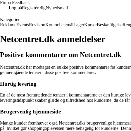
Firma Feedback
Log på
Registrér dig
Nyhedsmail
Kategorier
Reklame
Events
Revision
Kontor
Lejemål
Lager
Kurser
Beskæftigelse
Ren
Netcentret.dk anmeldelser
Positive kommentarer om Netcentret.dk
Netcentret.dk har modtaget en række positive kommentarer fra kundern
gennemgående temaer i disse positive kommentarer:
Hurtig levering
En af de mest fremtrædende temaer i kommentarerne er den hurtige lever
leveringstidspunkt skaber glæde og tilfredshed hos kunderne, da de får d
Brugervenlig hjemmeside
Mange kunder fremhæver også Netcentret.dks brugervenlige hjemmeside
på, hvilket gør shoppingoplevelsen mere behagelig for kunderne. Denne