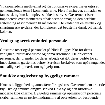
Virksomhedens madkvalitet og gastronomiske ekspertise er også et
gennemgående tema i kommentarerne. Flere fremhæver, at maden er
fantastisk og kun kan opleves, ikke beskrives. Gæsterne er især
imponerede over menuernes afbalancerede smag og den perfekte
afstemning af vinmenuen til måltiderne. De kalder det en æstetisk og
smagsmæssig nydelse, der kombinerer det bedste fra dansk og fransk
køkken.
Venligt og serviceminded personale
Gæsterne roser også personalet på Niels Bugges Kro for deres
venlighed, professionalisme og opmærksomhed. De oplever et
personale, der brænder for deres arbejde og gør deres bedste for at
imødekomme gæsternes behov. Servicen beskrives som upåtrængende,
men alligevel opmærksom og hjælpsom.
Smukke omgivelser og hyggelige rammer
Kroens beliggenhed og atmosfære får også ros. Gæsterne bemærker de
idylliske og smukke omgivelser ved Hald Sø og den historiske
moderne kros charme. Hyggelige rammer og opmærksomt personale
skaber sammen en perfekt indramning af oplevelsen for besøgende.