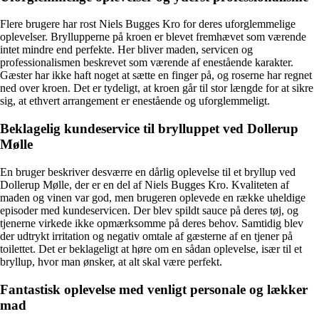
Flere brugere har rost Niels Bugges Kro for deres uforglemmelige
oplevelser. Bryllupperne på kroen er blevet fremhævet som værende
intet mindre end perfekte. Her bliver maden, servicen og
professionalismen beskrevet som værende af enestående karakter.
Gæster har ikke haft noget at sætte en finger på, og roserne har regnet
ned over kroen. Det er tydeligt, at kroen går til stor længde for at sikre
sig, at ethvert arrangement er enestående og uforglemmeligt.
Beklagelig kundeservice til brylluppet ved Dollerup
Mølle
En bruger beskriver desværre en dårlig oplevelse til et bryllup ved
Dollerup Mølle, der er en del af Niels Bugges Kro. Kvaliteten af
maden og vinen var god, men brugeren oplevede en række uheldige
episoder med kundeservicen. Der blev spildt sauce på deres tøj, og
tjenerne virkede ikke opmærksomme på deres behov. Samtidig blev
der udtrykt irritation og negativ omtale af gæsterne af en tjener på
toilettet. Det er beklageligt at høre om en sådan oplevelse, især til et
bryllup, hvor man ønsker, at alt skal være perfekt.
Fantastisk oplevelse med venligt personale og lækker
mad