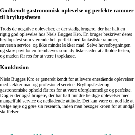
Godkendt gastronomisk oplevelse og perfekte rammer
til bryllupsfesten
Trods de negative oplevelser, er der stadig brugere, der har haft en
rigtig god oplevelse hos Niels Bugges Kro. En bruger beskriver deres
bryllupsfest som værende helt perfekt med fantastiske rammer,
suveræn service, og ikke mindst lækker mad. Selve hovedbygningen
og skov pavillonen fremhæves som idylliske steder at afholde festen,
og maden får ros for at være i topklasse.
Konklusion
Niels Bugges Kro er generelt kendt for at levere enestående oplevelser
med lækker mad og profesionel service. Bryllupsfester og
gastronomiske ophold får ros for at være uforglemmelige og perfekte.
Dog er der også brugere, der har haft mindre heldige oplevelser med
mangelfuld service og nedladende attitude. Det kan være en god idé at
vælge nøje og gøre sin research, inden man besøger kroen for at undgå
skuffelser.