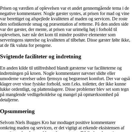
Prisen og værdien af oplevelsen var et andet gennemgående tema i de
negative kommentarer. Nogle gæster syntes, at prisen for mad og vine
var berettiget og afspejlede kvaliteten af ​​maden og servicen. De roste
den sofistikerede smag og præsentation af retterne. På den anden side
var der gæster, der mente, at prisen var urimelig høj i forhold til
oplevelsen, især når det kom til mindre positive elementer som
serveringens størrelse og kvaliteten af tilbehør. Disse gæster følte ikke,
at de fik valuta for pengene.
Svigtende faciliteter og indretning
En anden kilde til utilfredshed blandt gæsterne var faciliteterne og
indretningen på kroen. Nogle kommentarer nævner slidte eller
umoderne værelser uden fjernsyn og begrænset komfort. Der var også
klager over visse fysiske forhold, som f.eks. toiletter, der ikke kunne
lukke ordentligt, og plattenslagere. Disse problemer blev set som tegn
på manglende vedligeholdelse og mangel på opmærksomhed på
detaljerne.
Opsummering
Selvom Niels Bugges Kro har modtaget positive kommentarer
omkring maden og servicen, er det vigtigt at erkende eksistensen af