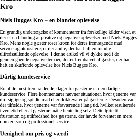
Kro
Niels Bugges Kro – en blandet oplevelse
En grundig undersøgelse af kommentarer fra forskellige kilder viser, at
der er en blanding af positive og negative oplevelser med Niels Bugges
Kro. Mens nogle gæster roser kroen for deres fremragende mad,
service og atmosfære, er der andre, der har haft en mindre
tilfredsstillende oplevelse. I denne artikel vil vi dykke ned i de
gennemgående negative temaer, der er fremhævet af gæster, der har
haft en skuffende oplevelse hos Niels Bugges Kro.
Dårlig kundeservice
En af de mest fremtrædende klager fra gæsterne er den dårlige
kundeservice. Flere kommentarer nævner situationer, hvor tjenerne var
uforsigtige og spildte mad eller drikkevarer på gæsterne. Desuden var
der tilfælde, hvor tjenerne var fraværende i lang tid, hvilket resulterede
i ventetid eller at gæsterne måtte hente ting selv. Dette førte til
frustration og utilfredshed hos gæsterne, der havde forventet en mere
opmærksom og professionel service.
Uenighed om pris og værdi