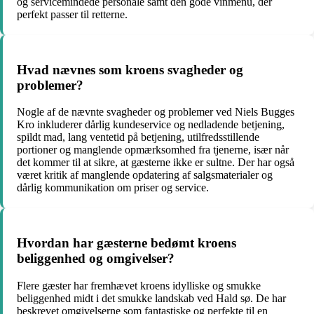
og servicemindede personale samt den gode vinmenu, der
perfekt passer til retterne.
Hvad nævnes som kroens svagheder og
problemer?
Nogle af de nævnte svagheder og problemer ved Niels Bugges
Kro inkluderer dårlig kundeservice og nedladende betjening,
spildt mad, lang ventetid på betjening, utilfredsstillende
portioner og manglende opmærksomhed fra tjenerne, især når
det kommer til at sikre, at gæsterne ikke er sultne. Der har også
været kritik af manglende opdatering af salgsmaterialer og
dårlig kommunikation om priser og service.
Hvordan har gæsterne bedømt kroens
beliggenhed og omgivelser?
Flere gæster har fremhævet kroens idylliske og smukke
beliggenhed midt i det smukke landskab ved Hald sø. De har
beskrevet omgivelserne som fantastiske og perfekte til en