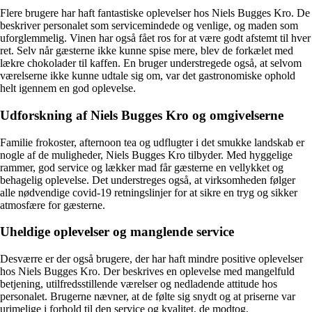
Flere brugere har haft fantastiske oplevelser hos Niels Bugges Kro. De
beskriver personalet som servicemindede og venlige, og maden som
uforglemmelig. Vinen har også fået ros for at være godt afstemt til hver
ret. Selv når gæsterne ikke kunne spise mere, blev de forkælet med
lækre chokolader til kaffen. En bruger understregede også, at selvom
værelserne ikke kunne udtale sig om, var det gastronomiske ophold
helt igennem en god oplevelse.
Udforskning af Niels Bugges Kro og omgivelserne
Familie frokoster, afternoon tea og udflugter i det smukke landskab er
nogle af de muligheder, Niels Bugges Kro tilbyder. Med hyggelige
rammer, god service og lækker mad får gæsterne en vellykket og
behagelig oplevelse. Det understreges også, at virksomheden følger
alle nødvendige covid-19 retningslinjer for at sikre en tryg og sikker
atmosfære for gæsterne.
Uheldige oplevelser og manglende service
Desværre er der også brugere, der har haft mindre positive oplevelser
hos Niels Bugges Kro. Der beskrives en oplevelse med mangelfuld
betjening, utilfredsstillende værelser og nedladende attitude hos
personalet. Brugerne nævner, at de følte sig snydt og at priserne var
urimelige i forhold til den service og kvalitet, de modtog.