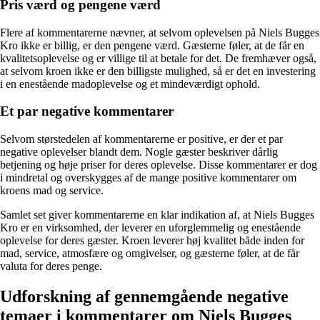
Pris værd og pengene værd
Flere af kommentarerne nævner, at selvom oplevelsen på Niels Bugges
Kro ikke er billig, er den pengene værd. Gæsterne føler, at de får en
kvalitetsoplevelse og er villige til at betale for det. De fremhæver også,
at selvom kroen ikke er den billigste mulighed, så er det en investering
i en enestående madoplevelse og et mindeværdigt ophold.
Et par negative kommentarer
Selvom størstedelen af kommentarerne er positive, er der et par
negative oplevelser blandt dem. Nogle gæster beskriver dårlig
betjening og høje priser for deres oplevelse. Disse kommentarer er dog
i mindretal og overskygges af de mange positive kommentarer om
kroens mad og service.
Samlet set giver kommentarerne en klar indikation af, at Niels Bugges
Kro er en virksomhed, der leverer en uforglemmelig og enestående
oplevelse for deres gæster. Kroen leverer høj kvalitet både inden for
mad, service, atmosfære og omgivelser, og gæsterne føler, at de får
valuta for deres penge.
Udforskning af gennemgående negative
temaer i kommentarer om Niels Bugges