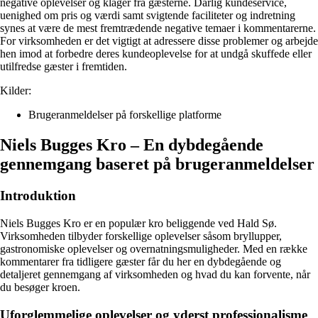
negative oplevelser og klager fra gæsterne. Dårlig kundeservice,
uenighed om pris og værdi samt svigtende faciliteter og indretning
synes at være de mest fremtrædende negative temaer i kommentarerne.
For virksomheden er det vigtigt at adressere disse problemer og arbejde
hen imod at forbedre deres kundeoplevelse for at undgå skuffede eller
utilfredse gæster i fremtiden.
Kilder:
Brugeranmeldelser på forskellige platforme
Niels Bugges Kro – En dybdegående
gennemgang baseret på brugeranmeldelser
Introduktion
Niels Bugges Kro er en populær kro beliggende ved Hald Sø.
Virksomheden tilbyder forskellige oplevelser såsom bryllupper,
gastronomiske oplevelser og overnatningsmuligheder. Med en række
kommentarer fra tidligere gæster får du her en dybdegående og
detaljeret gennemgang af virksomheden og hvad du kan forvente, når
du besøger kroen.
Uforglemmelige oplevelser og yderst professionalisme