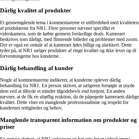
Dårlig kvalitet af produkter
Et gennemgående tema i kommentarerne er utilfredshed med kvaliteten
af produkterne fra NR1. Flere personer nævner specifikt et
videokamera, som de købte gennem forskellige deals. Kameraet
beskrives som dårligt, med flimrende billeder og problemer med zoom.
Der er også en omtale af at kameraet føles billigt og ulækkert. Dette
tyder på, at NR1 sælger produkter af ringe kvalitet og ikke lever op til
forventningerne hos kunderne.
Dårlig behandling af kunder
Nogle af kommentarerne indikerer, at kunderne oplever dårlig
behandling fra NR1. En person skriver, at sælgeren forsøgte at snyde
dem ved at tilbyde et mindre tilgodebevis end fortjent. En anden
nævner, at de fik en uhøflig reaktion, da de påpegede kameraets dårlige
kvalitet. Dette viser en manglende professionalisme og respekt for
kundernes rettigheder og behov.
Manglende transparent information om produkter og
priser
En person skriver, at NR1 opkræver en høj pris for et videokamera,