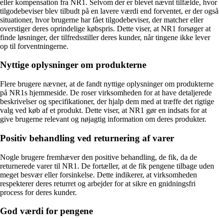
eller kompensation fra NR1. Selvom der er blevet nævnt tilfælde, hvor
tilgodebeviser blev tilbudt på en lavere værdi end forventet, er der også
situationer, hvor brugerne har fået tilgodebeviser, der matcher eller
overstiger deres oprindelige købspris. Dette viser, at NR1 forsøger at
finde løsninger, der tilfredsstiller deres kunder, når tingene ikke lever
op til forventningerne.
Nyttige oplysninger om produkterne
Flere brugere nævner, at de fandt nyttige oplysninger om produkterne
på NR1s hjemmeside. De roser virksomheden for at have detaljerede
beskrivelser og specifikationer, der hjalp dem med at træffe det rigtige
valg ved køb af et produkt. Dette viser, at NR1 gør en indsats for at
give brugerne relevant og nøjagtig information om deres produkter.
Positiv behandling ved returnering af varer
Nogle brugere fremhæver den positive behandling, de fik, da de
returnerede varer til NR1. De fortæller, at de fik pengene tilbage uden
meget besvær eller forsinkelse. Dette indikerer, at virksomheden
respekterer deres returret og arbejder for at sikre en gnidningsfri
process for deres kunder.
God værdi for pengene