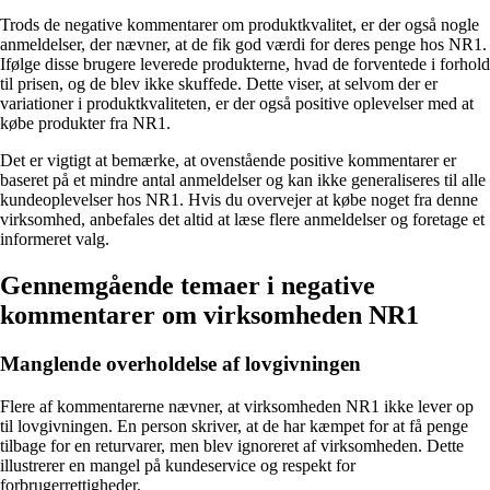
Trods de negative kommentarer om produktkvalitet, er der også nogle
anmeldelser, der nævner, at de fik god værdi for deres penge hos NR1.
Ifølge disse brugere leverede produkterne, hvad de forventede i forhold
til prisen, og de blev ikke skuffede. Dette viser, at selvom der er
variationer i produktkvaliteten, er der også positive oplevelser med at
købe produkter fra NR1.
Det er vigtigt at bemærke, at ovenstående positive kommentarer er
baseret på et mindre antal anmeldelser og kan ikke generaliseres til alle
kundeoplevelser hos NR1. Hvis du overvejer at købe noget fra denne
virksomhed, anbefales det altid at læse flere anmeldelser og foretage et
informeret valg.
Gennemgående temaer i negative
kommentarer om virksomheden NR1
Manglende overholdelse af lovgivningen
Flere af kommentarerne nævner, at virksomheden NR1 ikke lever op
til lovgivningen. En person skriver, at de har kæmpet for at få penge
tilbage for en returvarer, men blev ignoreret af virksomheden. Dette
illustrerer en mangel på kundeservice og respekt for
forbrugerrettigheder.