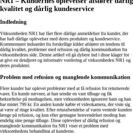
NR1 – Kundernes oplevelser afslører dårlig
kvalitet og dårlig kundeservice
Indledning
Virksomheden NR1 har fået flere dårlige anmeldelser fra kunder, der
har haft dårlige oplevelser med deres produkter og kundeservice.
Kommentarer indsamlet fra forskellige kilder afslører en tendens til
dårlig kvalitet, problemer med refusion og dårlig kommunikation fra
virksomhedens side. Denne artikel vil gå dybere ind i disse klager for
at give en detaljeret og informativ vurdering af virksomheden NR1 og
deres produkter.
Problem med refusion og manglende kommunikation
Flere kunder har oplevet problemer med at få refusion for returnerede
varer. En kunde nævner, at han sendte en vare tilbage og fik
bekræftelse på modtagelsen, men virksomheden ignorerer ham og han
har mistet 799 kr. En anden kunde købte et videokamera, der viste sig
at være af ringe kvalitet. Efter returafsendelse af varen ventede kunden
længe på refusion, og kun efter gentagne henvendelser modtog han
endelig sine penge tilbage. Disse oplevelser af dårlig refusion og
manglende kommunikation fra NR1 viser et problem med
virksomhedens behandling af kunderne.