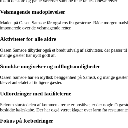
ros til de store og pæne værelser samt de rene fællesbadeværelser.
Velsmagende madoplevelser
Maden på Oasen Samsoe får også ros fra gæsterne. Både morgenmadsbuffet
imponerede over de velsmagende retter.
Aktiviteter for alle aldre
Oasen Samsoe tilbyder også et bredt udvalg af aktiviteter, der passer t
mange gæster har nydt godt af.
Smukke omgivelser og udflugtsmuligheder
Oasen Samsoe har en idyllisk beliggenhed på Samsø, og mange gæster h
blevet anbefalet af tidligere gæster.
Udfordringer med faciliteterne
Selvom størstedelen af kommentarerne er positive, er der nogle få gæst
beskidte køleskabe. Der har også været klager over larm fra restaurant
Fokus på forbedringer