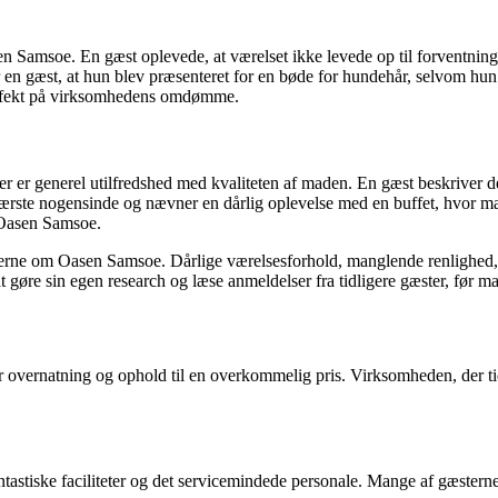
amsoe. En gæst oplevede, at værelset ikke levede op til forventninge
 en gæst, at hun blev præsenteret for en bøde for hundehår, selvom hun
 effekt på virksomhedens omdømme.
er generel utilfredshed med kvaliteten af maden. En gæst beskriver de
ste nogensinde og nævner en dårlig oplevelse med en buffet, hvor made
å Oasen Samsoe.
erne om Oasen Samsoe. Dårlige værelsesforhold, manglende renlighed, då
gøre sin egen research og læse anmeldelser fra tidligere gæster, før ma
vernatning og ophold til en overkommelig pris. Virksomheden, der tidl
ntastiske faciliteter og det servicemindede personale. Mange af gæstern