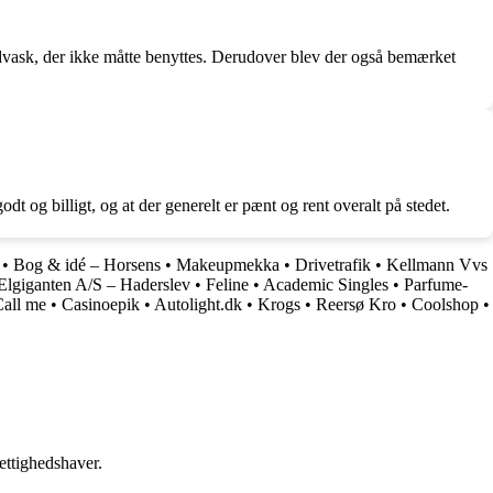
dvask, der ikke måtte benyttes. Derudover blev der også bemærket
t og billigt, og at der generelt er pænt og rent overalt på stedet.
•
Bog & idé – Horsens
•
Makeupmekka
•
Drivetrafik
•
Kellmann Vvs
Elgiganten A/S – Haderslev
•
Feline
•
Academic Singles
•
Parfume-
all me
•
Casinoepik
•
Autolight.dk
•
Krogs
•
Reersø Kro
•
Coolshop
•
ettighedshaver.