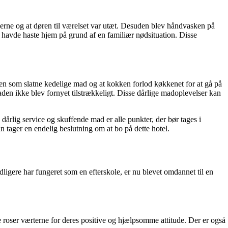
rne og at døren til værelset var utæt. Desuden blev håndvasken på
 havde haste hjem på grund af en familiær nødsituation. Disse
n som slatne kedelige mad og at kokken forlod køkkenet for at gå på
n ikke blev fornyet tilstrækkeligt. Disse dårlige madoplevelser kan
rlig service og skuffende mad er alle punkter, der bør tages i
n tager en endelig beslutning om at bo på dette hotel.
igere har fungeret som en efterskole, er nu blevet omdannet til en
e roser værterne for deres positive og hjælpsomme attitude. Der er også