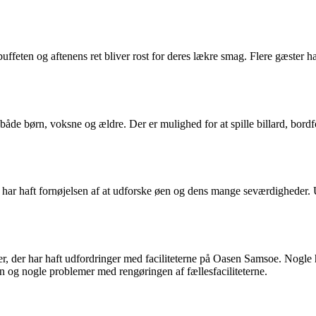
en og aftenens ret bliver rost for deres lækre smag. Flere gæster har 
il både børn, voksne og ældre. Der er mulighed for at spille billard, bo
ar haft fornøjelsen af at udforske øen og dens mange seværdigheder. 
er, der har haft udfordringer med faciliteterne på Oasen Samsoe. Nogle
en og nogle problemer med rengøringen af fællesfaciliteterne.