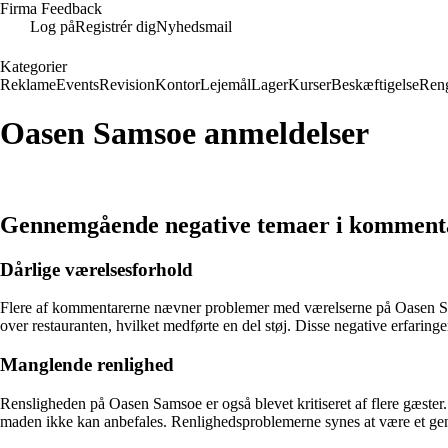
Firma Feedback
Log på
Registrér dig
Nyhedsmail
Kategorier
Reklame
Events
Revision
Kontor
Lejemål
Lager
Kurser
Beskæftigelse
Ren
Oasen Samsoe anmeldelser
Gennemgående negative temaer i komment
Dårlige værelsesforhold
Flere af kommentarerne nævner problemer med værelserne på Oasen Sams
over restauranten, hvilket medførte en del støj. Disse negative erfarin
Manglende renlighed
Rensligheden på Oasen Samsoe er også blevet kritiseret af flere gæste
maden ikke kan anbefales. Renlighedsproblemerne synes at være et gener