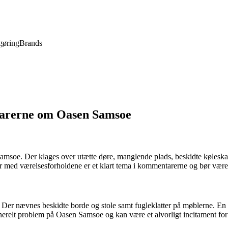
gøring
Brands
arerne om Oasen Samsoe
oe. Der klages over utætte døre, manglende plads, beskidte køleskabe
ger med værelsesforholdene er et klart tema i kommentarerne og bør være
r. Der nævnes beskidte borde og stole samt fugleklatter på møblerne. E
elt problem på Oasen Samsoe og kan være et alvorligt incitament for po