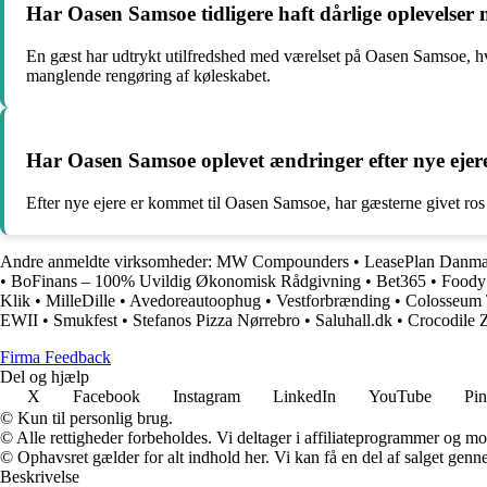
Har Oasen Samsoe tidligere haft dårlige oplevelser
En gæst har udtrykt utilfredshed med værelset på Oasen Samsoe, h
manglende rengøring af køleskabet.
Har Oasen Samsoe oplevet ændringer efter nye ejer
Efter nye ejere er kommet til Oasen Samsoe, har gæsterne givet ros t
Andre anmeldte virksomheder:
MW Compounders
•
LeasePlan Danma
•
BoFinans – 100% Uvildig Økonomisk Rådgivning
•
Bet365
•
Foody
Klik
•
MilleDille
•
Avedoreautoophug
•
Vestforbrænding
•
Colosseum 
EWII
•
Smukfest
•
Stefanos Pizza Nørrebro
•
Saluhall.dk
•
Crocodile 
Firma Feedback
Del og hjælp
X
Facebook
Instagram
LinkedIn
YouTube
Pin
© Kun til personlig brug.
© Alle rettigheder forbeholdes. Vi deltager i affiliateprogrammer og mo
© Ophavsret gælder for alt indhold her. Vi kan få en del af salget genne
Beskrivelse