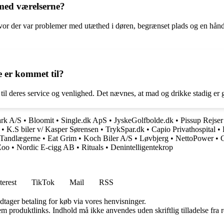
 med værelserne?
vor der var problemer med utæthed i døren, begrænset plads og en hån
e er kommet til?
il deres service og venlighed. Det nævnes, at mad og drikke stadig er god
rk A/S
•
Bloomit
•
Single.dk ApS
•
JyskeGolfbolde.dk
•
Pissup Rejser
•
K.S biler v/ Kasper Sørensen
•
TrykSpar.dk
•
Capio Privathospital
•
Tandlægerne
•
Eat Grim
•
Koch Biler A/S
•
Løvbjerg
•
NettoPower
•
C
Zoo
•
Nordic E-cigg AB
•
Rituals
•
Denintelligentekrop
terest
TikTok
Mail
RSS
dtager betaling for køb via vores henvisninger.
m produktlinks. Indhold må ikke anvendes uden skriftlig tilladelse fra r