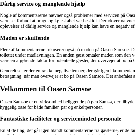
Dårlig service og manglende hjælp
Nogle af kommentarerne nævner også problemer med servicen på Oasen S
værelset forbudt at bruge og køleskabet var beskidt. Derudover nævner
oplevelser af dårlig service og manglende hjælp kan have en negativ
Maden er skuffende
Flere af kommentarerne fokuserer også på maden på Oasen Samsoe. Der 
toilettet under madlavningen. En anden gæst omtaler maden som den vær
være en afgørende faktor for potentielle gæster, der overvejer at bo p
Generelt set er der en række negative temaer, der går igen i kommentar
betragtning, når man overvejer at bo på Oasen Samsoe. Det anbefales at 
Velkommen til Oasen Samsoe
Oasen Samsoe er en virksomhed beliggende på øen Samsø, der tilbyder o
hyggelig oase for både familier, par og enkeltpersoner.
Fantastiske faciliteter og serviceminded personale
En af de ting, der går igen blandt kommentarerne fra gæsterne, er de fa