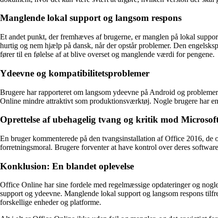
Manglende lokal support og langsom respons
Et andet punkt, der fremhæves af brugerne, er manglen på lokal suppor
hurtig og nem hjælp på dansk, når der opstår problemer. Den engelskspro
fører til en følelse af at blive overset og manglende værdi for pengene.
Ydeevne og kompatibilitetsproblemer
Brugere har rapporteret om langsom ydeevne på Android og problemer 
Online mindre attraktivt som produktionsværktøj. Nogle brugere har endd
Oprettelse af ubehagelig tvang og kritik mod Microsof
En bruger kommenterede på den tvangsinstallation af Office 2016, de op
forretningsmoral. Brugere forventer at have kontrol over deres software 
Konklusion: En blandet oplevelse
Office Online har sine fordele med regelmæssige opdateringer og nogle 
support og ydeevne. Manglende lokal support og langsom respons tilfred
forskellige enheder og platforme.