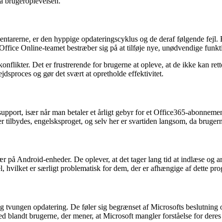
å brugeroplevelsen.
ntarerne, er den hyppige opdateringscyklus og de deraf følgende fejl. B
 Office Online-teamet bestræber sig på at tilføje nye, unødvendige funkti
flikter. Det er frustrerende for brugerne at opleve, at de ikke kan ret
jdsproces og gør det svært at opretholde effektivitet.
support, især når man betaler et årligt gebyr for et Office365-abonneme
 tilbydes, engelsksproget, og selv her er svartiden langsom, da brugerne
r på Android-enheder. De oplever, at det tager lang tid at indlæse og 
vilket er særligt problematisk for dem, der er afhængige af dette prog
og tvungen opdatering. De føler sig begrænset af Microsofts beslutning 
hed blandt brugerne, der mener, at Microsoft mangler forståelse for dere