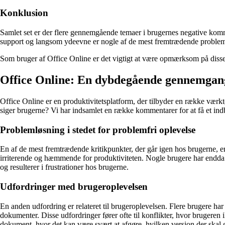
Konklusion
Samlet set er der flere gennemgående temaer i brugernes negative kom
support og langsom ydeevne er nogle af de mest fremtrædende problemer
Som bruger af Office Online er det vigtigt at være opmærksom på disse
Office Online: En dybdegående gennemgang
Office Online er en produktivitetsplatform, der tilbyder en række værkt
siger brugerne? Vi har indsamlet en række kommentarer for at få et indb
Problemløsning i stedet for problemfri oplevelse
En af de mest fremtrædende kritikpunkter, der går igen hos brugerne, er
irriterende og hæmmende for produktiviteten. Nogle brugere har endda op
og resulterer i frustrationer hos brugerne.
Udfordringer med brugeroplevelsen
En anden udfordring er relateret til brugeroplevelsen. Flere brugere ha
dokumenter. Disse udfordringer fører ofte til konflikter, hvor brugeren
dokument, hvor det kan være svært at afgøre, hvilken version der skal 