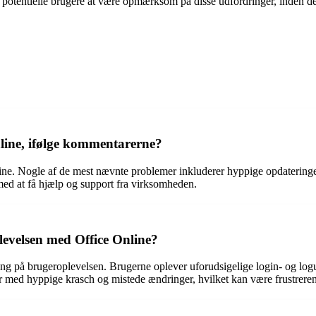
for potentielle brugere at være opmærksom på disse udfordringer, inden de
nline, ifølge kommentarerne?
e. Nogle af de mest nævnte problemer inkluderer hyppige opdateringer, 
med at få hjælp og support fra virksomheden.
evelsen med Office Online?
ng på brugeroplevelsen. Brugerne oplever uforudsigelige login- og lo
 med hyppige krasch og mistede ændringer, hvilket kan være frustrerend