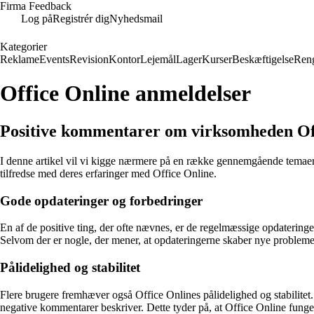
Firma Feedback
Log på
Registrér dig
Nyhedsmail
Kategorier
Reklame
Events
Revision
Kontor
Lejemål
Lager
Kurser
Beskæftigelse
Ren
Office Online anmeldelser
Positive kommentarer om virksomheden Of
I denne artikel vil vi kigge nærmere på en række gennemgående temaer 
tilfredse med deres erfaringer med Office Online.
Gode opdateringer og forbedringer
En af de positive ting, der ofte nævnes, er de regelmæssige opdateringe
Selvom der er nogle, der mener, at opdateringerne skaber nye problemer,
Pålidelighed og stabilitet
Flere brugere fremhæver også Office Onlines pålidelighed og stabilit
negative kommentarer beskriver. Dette tyder på, at Office Online funger