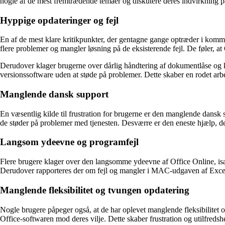
nogle af de mest fremtrædende temaer og diskutere deres indvirkning p
Hyppige opdateringer og fejl
En af de mest klare kritikpunkter, der gentagne gange optræder i komme
flere problemer og mangler løsning på de eksisterende fejl. De føler, at
Derudover klager brugerne over dårlig håndtering af dokumentlåse og kon
versionssoftware uden at støde på problemer. Dette skaber en rodet arbe
Manglende dansk support
En væsentlig kilde til frustration for brugerne er den manglende dansk 
de støder på problemer med tjenesten. Desværre er den eneste hjælp, der
Langsom ydeevne og programfejl
Flere brugere klager over den langsomme ydeevne af Office Online, isæ
Derudover rapporteres der om fejl og mangler i MAC-udgaven af Excel, h
Manglende fleksibilitet og tvungen opdatering
Nogle brugere påpeger også, at de har oplevet manglende fleksibilitet 
Office-softwaren mod deres vilje. Dette skaber frustration og utilfreds