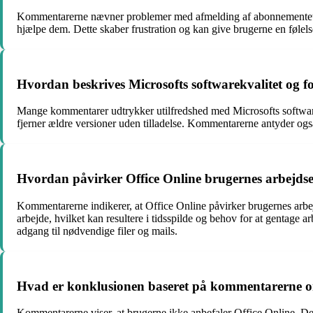
Kommentarerne nævner problemer med afmelding af abonnementet hos
hjælpe dem. Dette skaber frustration og kan give brugerne en følel
Hvordan beskrives Microsofts softwarekvalitet og 
Mange kommentarer udtrykker utilfredshed med Microsofts software
fjerner ældre versioner uden tilladelse. Kommentarerne antyder også,
Hvordan påvirker Office Online brugernes arbejdse
Kommentarerne indikerer, at Office Online påvirker brugernes arbejd
arbejde, hvilket kan resultere i tidsspilde og behov for at gentage 
adgang til nødvendige filer og mails.
Hvad er konklusionen baseret på kommentarerne om
Kommentarerne viser, at brugerne ikke anbefaler Office Online. De 