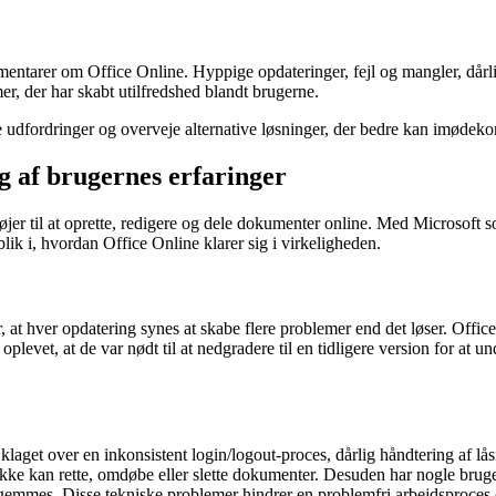
mentarer om Office Online. Hyppige opdateringer, fejl og mangler, dår
, der har skabt utilfredshed blandt brugerne.
 udfordringer og overveje alternative løsninger, der bedre kan imødeko
 af brugernes erfaringer
øjer til at oprette, redigere og dele dokumenter online. Med Microsoft 
lik i, hvordan Office Online klarer sig i virkeligheden.
, at hver opdatering synes at skabe flere problemer end det løser. Offi
levet, at de var nødt til at nedgradere til en tidligere version for at 
r klaget over en inkonsistent login/logout-proces, dårlig håndtering af
 ikke kan rette, omdøbe eller slette dokumenter. Desuden har nogle bruge
gemmes. Disse tekniske problemer hindrer en problemfri arbejdsproces og