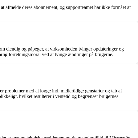
at afmelde deres abonnement, og supportteamet har ikke formået at
om elendig og påpeger, at virksomheden tvinger opdateringer og
dårlig forretningsmoral ved at tvinge ændringer på brugerne.
er problemer med at logge ind, midlertidige genstarter og tab af
likkeligt, hvilket resulterer i ventetid og begrænser brugernes
lever mange tekniske problemer, og de mangler tillid til Microsofts