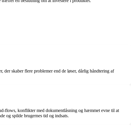
 træffer en beslutning om at investere i produktet.
der skaber flere problemer end de løser, dårlig håndtering af
gud-flows, konflikter med dokumentlåsning og hæmmet evne til at
e og spilde brugernes tid og indsats.