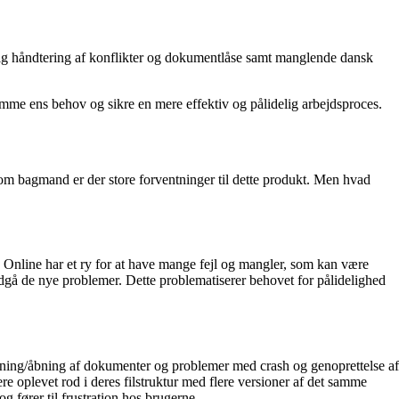
lig håndtering af konflikter og dokumentlåse samt manglende dansk
mme ens behov og sikre en mere effektiv og pålidelig arbejdsproces.
som bagmand er der store forventninger til dette produkt. Men hvad
ce Online har et ry for at have mange fejl og mangler, som kan være
undgå de nye problemer. Dette problematiserer behovet for pålidelighed
 låsning/åbning af dokumenter og problemer med crash og genoprettelse af
re oplevet rod i deres filstruktur med flere versioner af det samme
 fører til frustration hos brugerne.