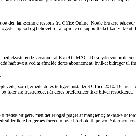
t og den langsomme respons fra Office Online. Nogle brugere påpeger, 
gede support og behovet for at oprette en supportticket kan virke utilf
med eksisterende versioner af Excel til MAC. Disse ydeevneproblemer 
a haft svært ved at afmelde deres abonnement, hvilket bidrager til frus
t
levede, som fjernede deres tidligere installeret Office 2010. Denne sit
og føler sig frustrerede, når deres præferencer ikke bliver respekteret.
tilfredse brugere, men det er også plaget af mangler og tekniske udfor
sstiller ikke brugernes forventninger i forhold til prisen. Ydermere e