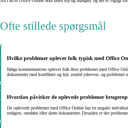
Alt i alt er Office Online ikke uden fejl og mangler, og det er vigtigt 
Ofte stillede spørgsmål
Hvilke problemer oplever folk typisk med Office O
Ifølge kommentarerne oplever folk flere problemer med Office Onlin
dokumenter med konflikter og fejl, ustabil ydeevne, og problemer 
Hvordan påvirker de oplevede problemer brugeropl
De oplevede problemer med Office Online har en negativ indvirkni
redigere, omdøbe eller slette dokumenter. Desuden er der problemer