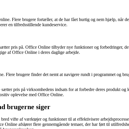
line. Flere brugere fortæller, at de har fået hurtig og nem hjælp, når 
erer en tilfredsstillende kundeservice.
tter pris på. Office Online tilbyder nye funktioner og forbedringer, der
gige af Office Online i deres daglige arbejde.
ne. Flere brugere finder det nemt at navigere rundt i programmet og brug
 sætter pris på virksomhedens indsats for at forbedre deres produkt og 
positiv oplevelse med Office Online.
ad brugerne siger
bred vifte af værktøjer og funktioner til at effektivisere arbejdsproces
nline afslører flere gennemgående temaer, der har ført til utilfredshed