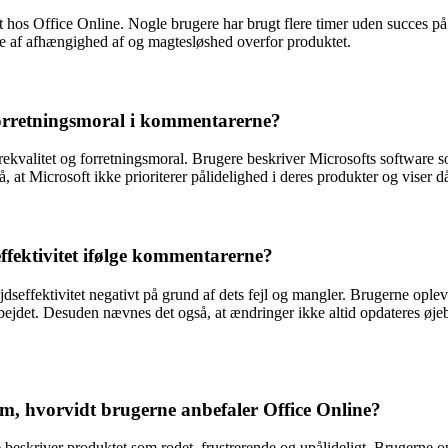
 Office Online. Nogle brugere har brugt flere timer uden succes på 
se af afhængighed af og magtesløshed overfor produktet.
forretningsmoral i kommentarerne?
kvalitet og forretningsmoral. Brugere beskriver Microsofts software s
 at Microsoft ikke prioriterer pålidelighed i deres produkter og viser 
ffektivitet ifølge kommentarerne?
seffektivitet negativt på grund af dets fejl og mangler. Brugerne oplev
arbejdet. Desuden nævnes det også, at ændringer ikke altid opdateres øjeb
, hvorvidt brugerne anbefaler Office Online?
beskriver produktet som rodet, frustrerende og upålideligt. Brugerne op