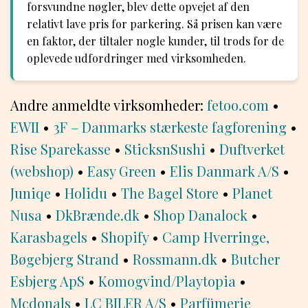
forsvundne nøgler, blev dette opvejet af den
relativt lave pris for parkering. Så prisen kan være
en faktor, der tiltaler nogle kunder, til trods for de
oplevede udfordringer med virksomheden.
Andre anmeldte virksomheder:
fetoo.com
•
EWII
•
3F – Danmarks stærkeste fagforening
•
Rise Sparekasse
•
SticksnSushi
•
Duftverket
(webshop)
•
Easy Green
•
Elis Danmark A/S
•
Juniqe
•
Holidu
•
The Bagel Store
•
Planet
Nusa
•
DkBrænde.dk
•
Shop Danalock
•
Karasbagels
•
Shopify
•
Camp Hverringe,
Bøgebjerg Strand
•
Rossmann.dk
•
Butcher
Esbjerg ApS
•
Komogvind/Playtopia
•
Mcdonals
•
LC BILER A/S
•
Parfümerie