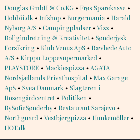
Douglas GmbH & Co.KG
•
Frøs Sparekasse
•
Hobbii.dk
•
Infshop
•
Burgermania
•
Harald
Nyborg A/S
•
Campingpladser
•
Vizz
•
Boligindretning & Kreativitet
•
Sønderjysk
Forsikring
•
Klub Venus ApS
•
Rævhede Auto
A/S
•
Kirppu Loppesupermarked
•
PLAYSTORE
•
Mackiespizza
•
AGATA
Nordsjællands Privathospital
•
Max Garage
ApS
•
Svea Danmark
•
Slagteren i
Rosengårdcentret
•
Politiken
•
BySofieSønderby
•
Restaurant Sarajevo
•
Northguard
•
Vestbjergpizza
•
Hunkemöller
•
HOT.dk