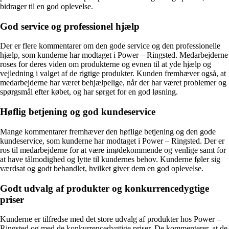
bidrager til en god oplevelse.
God service og professionel hjælp
Der er flere kommentarer om den gode service og den professionelle
hjælp, som kunderne har modtaget i Power – Ringsted. Medarbejderne
roses for deres viden om produkterne og evnen til at yde hjælp og
vejledning i valget af de rigtige produkter. Kunden fremhæver også, at
medarbejderne har været behjælpelige, når der har været problemer og
spørgsmål efter købet, og har sørget for en god løsning.
Høflig betjening og god kundeservice
Mange kommentarer fremhæver den høflige betjening og den gode
kundeservice, som kunderne har modtaget i Power – Ringsted. Der er
ros til medarbejderne for at være imødekommende og venlige samt for
at have tålmodighed og lytte til kundernes behov. Kunderne føler sig
værdsat og godt behandlet, hvilket giver dem en god oplevelse.
Godt udvalg af produkter og konkurrencedygtige
priser
Kunderne er tilfredse med det store udvalg af produkter hos Power –
Ringsted og med de konkurrencedygtige priser. De kommenterer, at de