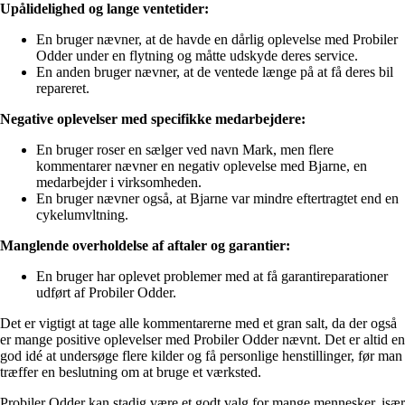
Upålidelighed og lange ventetider:
En bruger nævner, at de havde en dårlig oplevelse med Probiler
Odder under en flytning og måtte udskyde deres service.
En anden bruger nævner, at de ventede længe på at få deres bil
repareret.
Negative oplevelser med specifikke medarbejdere:
En bruger roser en sælger ved navn Mark, men flere
kommentarer nævner en negativ oplevelse med Bjarne, en
medarbejder i virksomheden.
En bruger nævner også, at Bjarne var mindre eftertragtet end en
cykelumvltning.
Manglende overholdelse af aftaler og garantier:
En bruger har oplevet problemer med at få garantireparationer
udført af Probiler Odder.
Det er vigtigt at tage alle kommentarerne med et gran salt, da der også
er mange positive oplevelser med Probiler Odder nævnt. Det er altid en
god idé at undersøge flere kilder og få personlige henstillinger, før man
træffer en beslutning om at bruge et værksted.
Probiler Odder kan stadig være et godt valg for mange mennesker, især