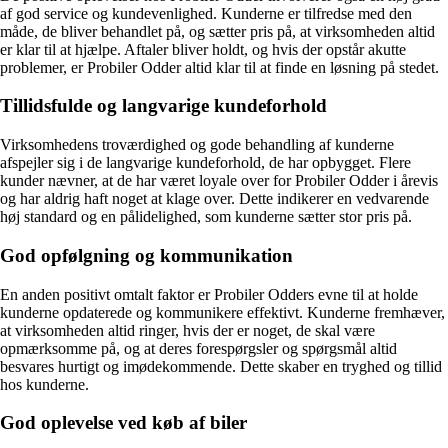
af god service og kundevenlighed. Kunderne er tilfredse med den
måde, de bliver behandlet på, og sætter pris på, at virksomheden altid
er klar til at hjælpe. Aftaler bliver holdt, og hvis der opstår akutte
problemer, er Probiler Odder altid klar til at finde en løsning på stedet.
Tillidsfulde og langvarige kundeforhold
Virksomhedens troværdighed og gode behandling af kunderne
afspejler sig i de langvarige kundeforhold, de har opbygget. Flere
kunder nævner, at de har været loyale over for Probiler Odder i årevis
og har aldrig haft noget at klage over. Dette indikerer en vedvarende
høj standard og en pålidelighed, som kunderne sætter stor pris på.
God opfølgning og kommunikation
En anden positivt omtalt faktor er Probiler Odders evne til at holde
kunderne opdaterede og kommunikere effektivt. Kunderne fremhæver,
at virksomheden altid ringer, hvis der er noget, de skal være
opmærksomme på, og at deres forespørgsler og spørgsmål altid
besvares hurtigt og imødekommende. Dette skaber en tryghed og tillid
hos kunderne.
God oplevelse ved køb af biler