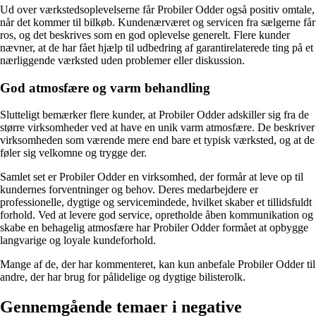
Ud over værkstedsoplevelserne får Probiler Odder også positiv omtale,
når det kommer til bilkøb. Kundenærværet og servicen fra sælgerne får
ros, og det beskrives som en god oplevelse generelt. Flere kunder
nævner, at de har fået hjælp til udbedring af garantirelaterede ting på et
nærliggende værksted uden problemer eller diskussion.
God atmosfære og varm behandling
Slutteligt bemærker flere kunder, at Probiler Odder adskiller sig fra de
større virksomheder ved at have en unik varm atmosfære. De beskriver
virksomheden som værende mere end bare et typisk værksted, og at de
føler sig velkomne og trygge der.
Samlet set er Probiler Odder en virksomhed, der formår at leve op til
kundernes forventninger og behov. Deres medarbejdere er
professionelle, dygtige og servicemindede, hvilket skaber et tillidsfuldt
forhold. Ved at levere god service, opretholde åben kommunikation og
skabe en behagelig atmosfære har Probiler Odder formået at opbygge
langvarige og loyale kundeforhold.
Mange af de, der har kommenteret, kan kun anbefale Probiler Odder til
andre, der har brug for pålidelige og dygtige bilisterolk.
Gennemgående temaer i negative