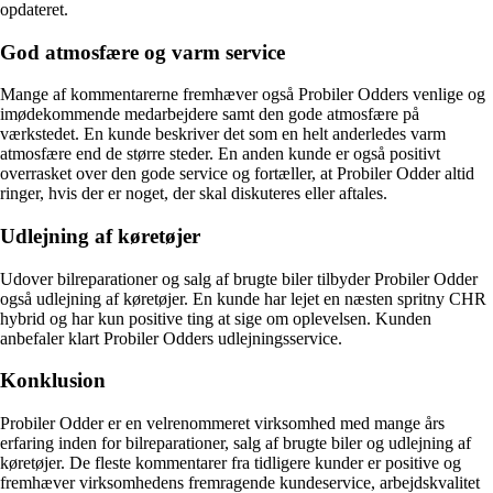
opdateret.
God atmosfære og varm service
Mange af kommentarerne fremhæver også Probiler Odders venlige og
imødekommende medarbejdere samt den gode atmosfære på
værkstedet. En kunde beskriver det som en helt anderledes varm
atmosfære end de større steder. En anden kunde er også positivt
overrasket over den gode service og fortæller, at Probiler Odder altid
ringer, hvis der er noget, der skal diskuteres eller aftales.
Udlejning af køretøjer
Udover bilreparationer og salg af brugte biler tilbyder Probiler Odder
også udlejning af køretøjer. En kunde har lejet en næsten spritny CHR
hybrid og har kun positive ting at sige om oplevelsen. Kunden
anbefaler klart Probiler Odders udlejningsservice.
Konklusion
Probiler Odder er en velrenommeret virksomhed med mange års
erfaring inden for bilreparationer, salg af brugte biler og udlejning af
køretøjer. De fleste kommentarer fra tidligere kunder er positive og
fremhæver virksomhedens fremragende kundeservice, arbejdskvalitet