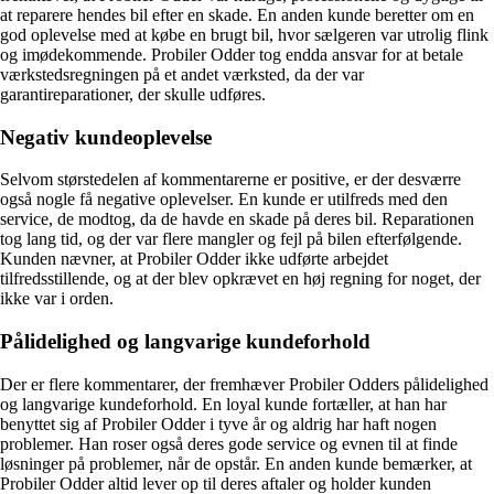
at reparere hendes bil efter en skade. En anden kunde beretter om en
god oplevelse med at købe en brugt bil, hvor sælgeren var utrolig flink
og imødekommende. Probiler Odder tog endda ansvar for at betale
værkstedsregningen på et andet værksted, da der var
garantireparationer, der skulle udføres.
Negativ kundeoplevelse
Selvom størstedelen af kommentarerne er positive, er der desværre
også nogle få negative oplevelser. En kunde er utilfreds med den
service, de modtog, da de havde en skade på deres bil. Reparationen
tog lang tid, og der var flere mangler og fejl på bilen efterfølgende.
Kunden nævner, at Probiler Odder ikke udførte arbejdet
tilfredsstillende, og at der blev opkrævet en høj regning for noget, der
ikke var i orden.
Pålidelighed og langvarige kundeforhold
Der er flere kommentarer, der fremhæver Probiler Odders pålidelighed
og langvarige kundeforhold. En loyal kunde fortæller, at han har
benyttet sig af Probiler Odder i tyve år og aldrig har haft nogen
problemer. Han roser også deres gode service og evnen til at finde
løsninger på problemer, når de opstår. En anden kunde bemærker, at
Probiler Odder altid lever op til deres aftaler og holder kunden