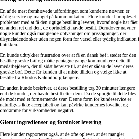
En af de mest fremhævede udfordringer, som kunderne nævner, er
dårlig service og mangel på kommunikation. Flere kunder har oplevet
problemer med at få den rigtige bestilling leveret, hvoraf nogle har fået
en anden ret end den, de oprindeligt havde bestilt. Derudover nævner
nogle kunder også manglende oplysninger om prisstigninger, der
tilsyneladende sker uden nogen form for varsel eller tydelig indikation i
butikken.
En kunde udtrykker frustration over at få en dansk bøf i stedet for den
bestilte græske bøf og måtte gentagne gange kommunikere dette til
medarbejderen, der til sidst henviste til, at det er sådan de laver deres
græske bøf. Dette får kunden til at miste tilliden og vælge ikke at
bestille fra Rhodos Kalundborg længere.
En anden kunde beskriver, at deres bestilling tog 30 minutter længere
end de kunder, der havde bestilt efter dem. Da de spurgte til dette blev
de mødt med et fornærmende svar. Denne form for kundeservice er
naturligvis ikke acceptabelt og kan påvirke kundernes loyalitet og
omdømme for virksomheden negativt.
Glemt ingredienser og forsinket levering
Flere kunder rapporterer også, at de ofte oplever, at der mangler