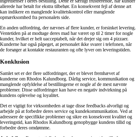
ingredienser i deres bestilling. Dette er særligt frustrerende, når kunder
allerede har betalt for ekstra tilbehør. En konsekvent fejl af denne art
kan indikere en manglende kvalitetskontrol eller manglende
opmærksomhed fra personalets side.
En anden udfordring, der nævnes af flere kunder, er forsinket levering.
Ventetiden på at modtage deres mad har været op til 2 timer for nogle
kunder, hvilket er helt uacceptabelt, når det drejer sig om 4 pizzaer.
Kunderne har også påpeget, at personalet ikke svarer i telefonen, når
de forsøger at kontakte restauranten og ofte lyver om leveringstiden.
Konklusion
Samlet set er der flere udfordringer, der er blevet fremhævet af
kunderne om Rhodos Kalundborg. Dårlig service, kommunikation og
manglende opfyldelse af bestillingerne er nogle af de mest nævnte
problemer. Disse udfordringer kan have en negativ indvirkning på
kundens oplevelse og loyalitet.
Det er vigtigt for virksomheden at tage disse feedbacks alvorligt og
arbejde på at forbedre deres service og kundekommunikation. Ved at
adressere de specifikke problemer og sikre en konsekvent kvalitet og
leveringstid, kan Rhodos Kalundborg genopbygge kundens tillid og
forbedre deres omdømme.