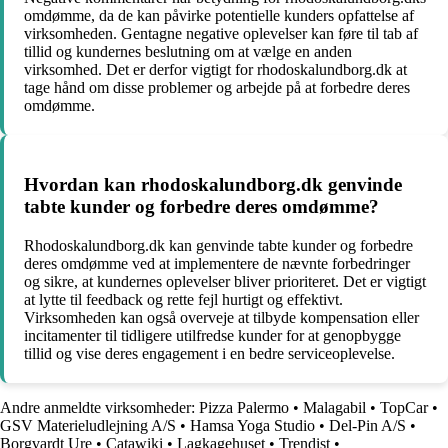
omdømme, da de kan påvirke potentielle kunders opfattelse af
virksomheden. Gentagne negative oplevelser kan føre til tab af
tillid og kundernes beslutning om at vælge en anden
virksomhed. Det er derfor vigtigt for rhodoskalundborg.dk at
tage hånd om disse problemer og arbejde på at forbedre deres
omdømme.
Hvordan kan rhodoskalundborg.dk genvinde
tabte kunder og forbedre deres omdømme?
Rhodoskalundborg.dk kan genvinde tabte kunder og forbedre
deres omdømme ved at implementere de nævnte forbedringer
og sikre, at kundernes oplevelser bliver prioriteret. Det er vigtigt
at lytte til feedback og rette fejl hurtigt og effektivt.
Virksomheden kan også overveje at tilbyde kompensation eller
incitamenter til tidligere utilfredse kunder for at genopbygge
tillid og vise deres engagement i en bedre serviceoplevelse.
Andre anmeldte virksomheder:
Pizza Palermo
•
Malagabil
•
TopCar
•
GSV Materieludlejning A/S
•
Hamsa Yoga Studio
•
Del-Pin A/S
•
Borgvardt Ure
•
Catawiki
•
Lagkagehuset
•
Trendist
•