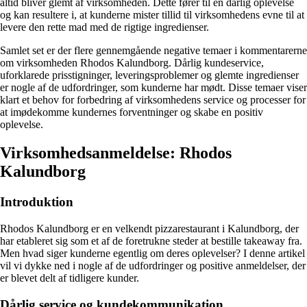
altid bliver glemt af virksomheden. Dette fører til en dårlig oplevelse
og kan resultere i, at kunderne mister tillid til virksomhedens evne til at
levere den rette mad med de rigtige ingredienser.
Samlet set er der flere gennemgående negative temaer i kommentarerne
om virksomheden Rhodos Kalundborg. Dårlig kundeservice,
uforklarede prisstigninger, leveringsproblemer og glemte ingredienser
er nogle af de udfordringer, som kunderne har mødt. Disse temaer viser
klart et behov for forbedring af virksomhedens service og processer for
at imødekomme kundernes forventninger og skabe en positiv
oplevelse.
Virksomhedsanmeldelse: Rhodos
Kalundborg
Introduktion
Rhodos Kalundborg er en velkendt pizzarestaurant i Kalundborg, der
har etableret sig som et af de foretrukne steder at bestille takeaway fra.
Men hvad siger kunderne egentlig om deres oplevelser? I denne artikel
vil vi dykke ned i nogle af de udfordringer og positive anmeldelser, der
er blevet delt af tidligere kunder.
Dårlig service og kundekommunikation