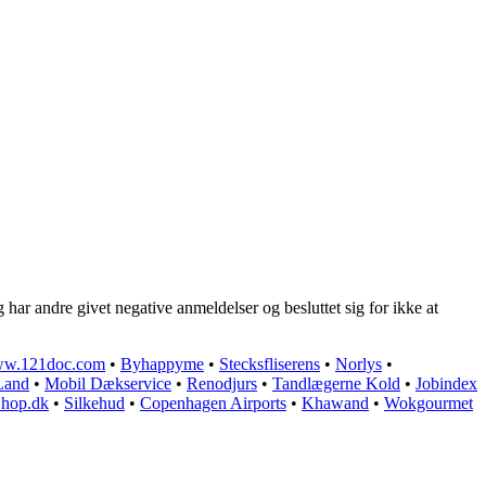
ar andre givet negative anmeldelser og besluttet sig for ikke at
w.121doc.com
•
Byhappyme
•
Stecksfliserens
•
Norlys
•
Land
•
Mobil Dækservice
•
Renodjurs
•
Tandlægerne Kold
•
Jobindex
hop.dk
•
Silkehud
•
Copenhagen Airports
•
Khawand
•
Wokgourmet