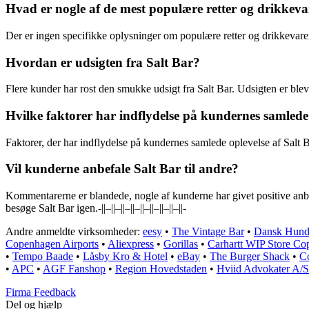
Hvad er nogle af de mest populære retter og drikkeva
Der er ingen specifikke oplysninger om populære retter og drikkevare
Hvordan er udsigten fra Salt Bar?
Flere kunder har rost den smukke udsigt fra Salt Bar. Udsigten er blev
Hvilke faktorer har indflydelse på kundernes samlede 
Faktorer, der har indflydelse på kundernes samlede oplevelse af Salt Ba
Vil kunderne anbefale Salt Bar til andre?
Kommentarerne er blandede, nogle af kunderne har givet positive anbe
besøge Salt Bar igen.-||–||–||–||–||–||–||–||–||-
Andre anmeldte virksomheder:
eesy
•
The Vintage Bar
•
Dansk Hunde
Copenhagen Airports
•
Aliexpress
•
Gorillas
•
Carhartt WIP Store C
•
Tempo Baade
•
Låsby Kro & Hotel
•
eBay
•
The Burger Shack
•
Co
•
APC
•
AGF Fanshop
•
Region Hovedstaden
•
Hviid Advokater A/S
Firma Feedback
Del og hjælp