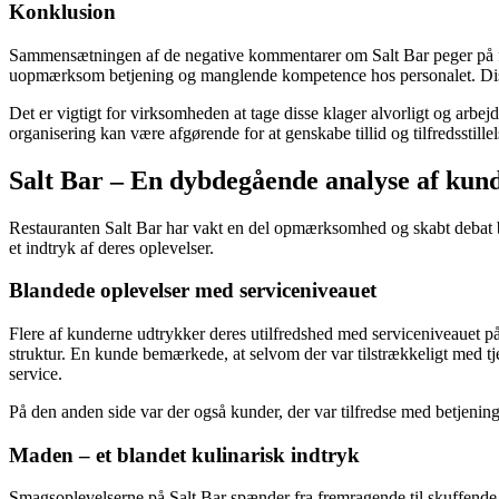
Konklusion
Sammensætningen af de negative kommentarer om Salt Bar peger på fl
uopmærksom betjening og manglende kompetence hos personalet. Disse ud
Det er vigtigt for virksomheden at tage disse klager alvorligt og arbej
organisering kan være afgørende for at genskabe tillid og tilfredsstill
Salt Bar – En dybdegående analyse af kun
Restauranten Salt Bar har vakt en del opmærksomhed og skabt debat bl
et indtryk af deres oplevelser.
Blandede oplevelser med serviceniveauet
Flere af kunderne udtrykker deres utilfredshed med serviceniveauet 
struktur. En kunde bemærkede, at selvom der var tilstrækkeligt med tjen
service.
På den anden side var der også kunder, der var tilfredse med betjenin
Maden – et blandet kulinarisk indtryk
Smagsoplevelserne på Salt Bar spænder fra fremragende til skuffende.