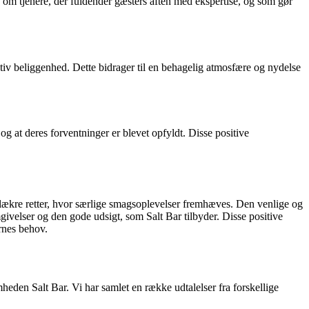
m tjenere, der fuldender gæsters aften med ekspertise, og som gør
tiv beliggenhed. Dette bidrager til en behagelig atmosfære og nydelse
og at deres forventninger er blevet opfyldt. Disse positive
lækre retter, hvor særlige smagsoplevelser fremhæves. Den venlige og
velser og den gode udsigt, som Salt Bar tilbyder. Disse positive
ernes behov.
eden Salt Bar. Vi har samlet en række udtalelser fra forskellige