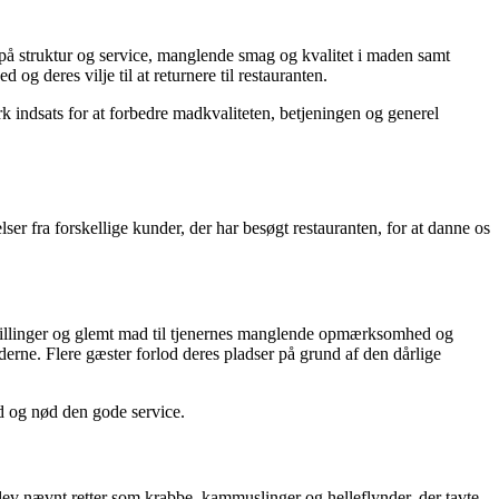
 struktur og service, manglende smag og kvalitet i maden samt
 deres vilje til at returnere til restauranten.
rk indsats for at forbedre madkvaliteten, betjeningen og generel
 fra forskellige kunder, der har besøgt restauranten, for at danne os
stillinger og glemt mad til tjenernes manglende opmærksomhed og
nderne. Flere gæster forlod deres pladser på grund af den dårlige
od og nød den gode service.
ev nævnt retter som krabbe, kammuslinger og helleflynder, der tavte