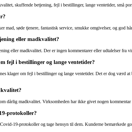
tet, skuffende betjening, fejl i bestillinger, lange ventetider, små port
ar?
r mad, søde tjenere, fantastisk service, smukke omgivelser, og god hå
ening eller madkvalitet?
tjening eller madkvalitet. Der er ingen kommentarer eller udtalelser fra
fejl i bestillinger og lange ventetider?
s klager om fejl i bestillinger og lange ventetider. Det er dog værd at
kvalitet?
r om dårlig madkvalitet. Virksomheden har ikke givet nogen kommentar e
19-protokoller?
Covid-19-protokoller og tage hensyn til dem. Kunderne bemærkede god