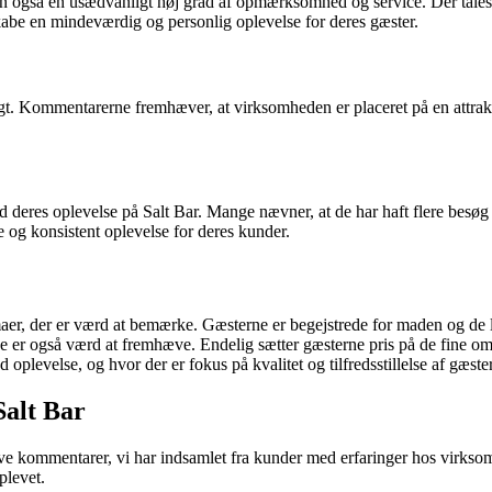
også en usædvanligt høj grad af opmærksomhed og service. Der tales o
 skabe en mindeværdig og personlig oplevelse for deres gæster.
igt. Kommentarerne fremhæver, at virksomheden er placeret på en attrak
d deres oplevelse på Salt Bar. Mange nævner, at de har haft flere besøg 
e og konsistent oplevelse for deres kunder.
aer, der er værd at bemærke. Gæsterne er begejstrede for maden og de 
r også værd at fremhæve. Endelig sætter gæsterne pris på de fine omgi
d oplevelse, og hvor der er fokus på kvalitet og tilfredsstillelse af gæst
alt Bar
ve kommentarer, vi har indsamlet fra kunder med erfaringer hos virksomh
plevet.