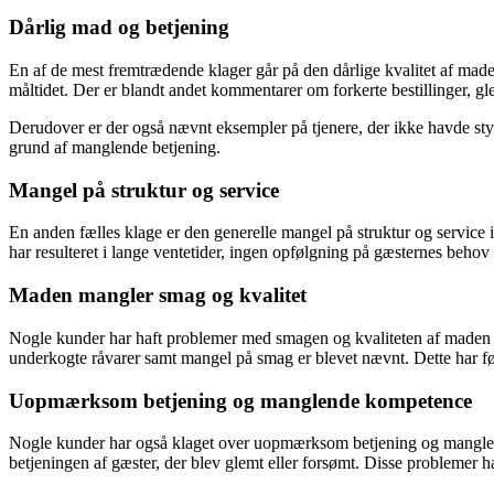
Dårlig mad og betjening
En af de mest fremtrædende klager går på den dårlige kvalitet af made
måltidet. Der er blandt andet kommentarer om forkerte bestillinger, gl
Derudover er der også nævnt eksempler på tjenere, der ikke havde styr
grund af manglende betjening.
Mangel på struktur og service
En anden fælles klage er den generelle mangel på struktur og service i 
har resulteret i lange ventetider, ingen opfølgning på gæsternes behov 
Maden mangler smag og kvalitet
Nogle kunder har haft problemer med smagen og kvaliteten af maden på
underkogte råvarer samt mangel på smag er blevet nævnt. Dette har ført
Uopmærksom betjening og manglende kompetence
Nogle kunder har også klaget over uopmærksom betjening og manglende
betjeningen af gæster, der blev glemt eller forsømt. Disse problemer 