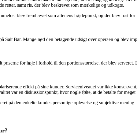
 retter, samt ris, der blev beskrevet som mærkelige og udkogte.
mmelost blev fremhævet som aftenens højdepunkt, og der blev rost for ko
 på Salt Bar. Mange nød den betagende udsigt over operaen og blev im
 priserne for høje i forhold til den portionsstørrelse, der blev serveret. 
 polariserende effekt på sine kunder. Serviceniveauet var ikke konsekv
itet var en diskussionspunkt, hvor nogle følte, at de betalte for meget i 
eret på den enkelte kundes personlige oplevelse og subjektive mening. Vi
ar?