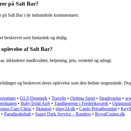
rer på Salt Bar?
r på Salt Bar i de indsamlede kommentarer.
et beskrevet som fantastisk og dejlig.
oplevelse af Salt Bar?
r, inkluderer madkvalitet, betjening, pris, ventetid og udsigt.
falinger og beskrevet deres oplevelse som den bedste nogensinde. Dog h
register
•
GLS Denmark
•
Travelis
•
Optima Sport
•
Stradivarius
•
ww
openhagen
•
BabyTrold ApS
•
Tandlægerne i Frederiksværk
•
Opinions
rpus Care Clinic
•
Skinport
•
ebuy24.dk
•
Capio Privathospital
•
KeyS
•
Paradisokebab
•
Super Dæk Service – Randers
•
RoyalCasino.dk