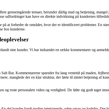
ere gennemgående temaer, herunder dårlig mad og betjening, mangel på
fordringer kan have en direkte indvirkning på kundernes tilfredshed og
de på at forbedre de områder, hvor der er identificeret problemer. En stæ
else hos kunderne.
deoplevelser
andt sine kunder. Vi har indsamlet en række kommentarer og anmeldelser
på Salt Bar. Kommentarerne spænder fra lang ventetid på maden, fejlbe
ere, manglede der en klar struktur, der førte til mistet betjening af ku
gen og roste personalets viden og venlighed. De følte sig godt taget im
 En del kunder fandt maden intetsigende, uden smag og kedelig. Der bl