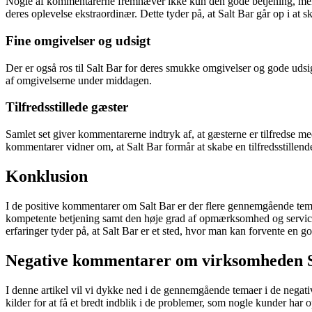
Nogle af kommentarerne fremhæver ikke kun den gode betjening, men 
deres oplevelse ekstraordinær. Dette tyder på, at Salt Bar går op i at
Fine omgivelser og udsigt
Der er også ros til Salt Bar for deres smukke omgivelser og gode uds
af omgivelserne under middagen.
Tilfredsstillede gæster
Samlet set giver kommentarerne indtryk af, at gæsterne er tilfredse me
kommentarer vidner om, at Salt Bar formår at skabe en tilfredsstillend
Konklusion
I de positive kommentarer om Salt Bar er der flere gennemgående tem
kompetente betjening samt den høje grad af opmærksomhed og service e
erfaringer tyder på, at Salt Bar er et sted, hvor man kan forvente en go
Negative kommentarer om virksomheden S
I denne artikel vil vi dykke ned i de gennemgående temaer i de negati
kilder for at få et bredt indblik i de problemer, som nogle kunder har o