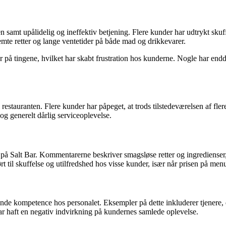
n samt upålidelig og ineffektiv betjening. Flere kunder har udtrykt skuf
emte retter og lange ventetider på både mad og drikkevarer.
 på tingene, hvilket har skabt frustration hos kunderne. Nogle har endd
restauranten. Flere kunder har påpeget, at trods tilstedeværelsen af fler
og generelt dårlig serviceoplevelse.
 Salt Bar. Kommentarerne beskriver smagsløse retter og ingredienser, 
 til skuffelse og utilfredshed hos visse kunder, især når prisen på men
 kompetence hos personalet. Eksempler på dette inkluderer tjenere, d
har haft en negativ indvirkning på kundernes samlede oplevelse.