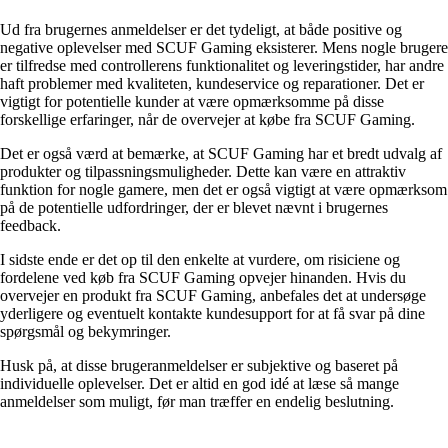
Ud fra brugernes anmeldelser er det tydeligt, at både positive og
negative oplevelser med SCUF Gaming eksisterer. Mens nogle brugere
er tilfredse med controllerens funktionalitet og leveringstider, har andre
haft problemer med kvaliteten, kundeservice og reparationer. Det er
vigtigt for potentielle kunder at være opmærksomme på disse
forskellige erfaringer, når de overvejer at købe fra SCUF Gaming.
Det er også værd at bemærke, at SCUF Gaming har et bredt udvalg af
produkter og tilpassningsmuligheder. Dette kan være en attraktiv
funktion for nogle gamere, men det er også vigtigt at være opmærksom
på de potentielle udfordringer, der er blevet nævnt i brugernes
feedback.
I sidste ende er det op til den enkelte at vurdere, om risiciene og
fordelene ved køb fra SCUF Gaming opvejer hinanden. Hvis du
overvejer en produkt fra SCUF Gaming, anbefales det at undersøge
yderligere og eventuelt kontakte kundesupport for at få svar på dine
spørgsmål og bekymringer.
Husk på, at disse brugeranmeldelser er subjektive og baseret på
individuelle oplevelser. Det er altid en god idé at læse så mange
anmeldelser som muligt, før man træffer en endelig beslutning.