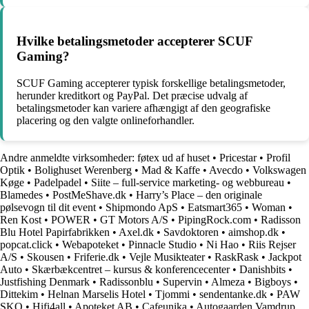
Hvilke betalingsmetoder accepterer SCUF
Gaming?
SCUF Gaming accepterer typisk forskellige betalingsmetoder,
herunder kreditkort og PayPal. Det præcise udvalg af
betalingsmetoder kan variere afhængigt af den geografiske
placering og den valgte onlineforhandler.
Andre anmeldte virksomheder:
føtex ud af huset
•
Pricestar
•
Profil
Optik
•
Bolighuset Werenberg
•
Mad & Kaffe
•
Avecdo
•
Volkswagen
Køge
•
Padelpadel
•
Siite – full-service marketing- og webbureau
•
Blamedes
•
PostMeShave.dk
•
Harry’s Place – den originale
pølsevogn til dit event
•
Shipmondo ApS
•
Eatsmart365
•
Woman
•
Ren Kost
•
POWER
•
GT Motors A/S
•
PipingRock.com
•
Radisson
Blu Hotel Papirfabrikken
•
Axel.dk
•
Savdoktoren
•
aimshop.dk
•
popcat.click
•
Webapoteket
•
Pinnacle Studio
•
Ni Hao
•
Riis Rejser
A/S
•
Skousen
•
Friferie.dk
•
Vejle Musikteater
•
RaskRask
•
Jackpot
Auto
•
Skærbækcentret – kursus & konferencecenter
•
Danishbits
•
Justfishing Denmark
•
Radissonblu
•
Supervin
•
Almeza
•
Bigboys
•
Dittekim
•
Helnan Marselis Hotel
•
Tjommi
•
sendentanke.dk
•
PAW
SKO
•
Hifi4all
•
Apoteket AB
•
Cafeunika
•
Autogaarden Vamdrup